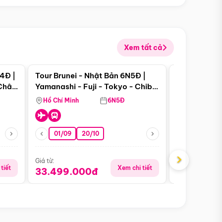
Xem tất cả
 bật
Điểm nổi bật
4Đ |
Tour Brunei - Nhật Bản 6N5Đ |
Tour Campu
 Châu
Yamanashi - Fuji - Tokyo - Chiba
Siem Reap -
- Freeday
Hồ Chí Minh
6N5Đ
Hồ Chí Minh
01/09
20/10
13/08
›
Giá từ:
Giá từ:
tiết
Xem chi tiết
33.499.000đ
5.650.00