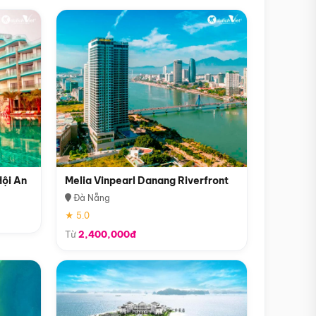
Hội An
Melia Vinpearl Danang Riverfront
Đà Nẵng
★ 5.0
Từ
2,400,000đ