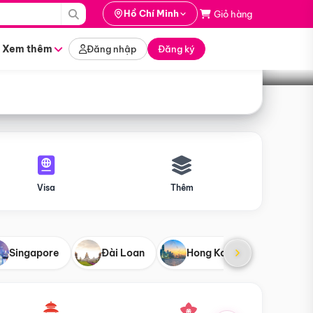
i hành
Hồ Chí Minh
Giỏ hàng
Tìm tour
tháng nào
Xem thêm
Đăng nhập
Đăng ký
Visa
Thêm
Singapore
Đài Loan
Hong Kong
Mỹ