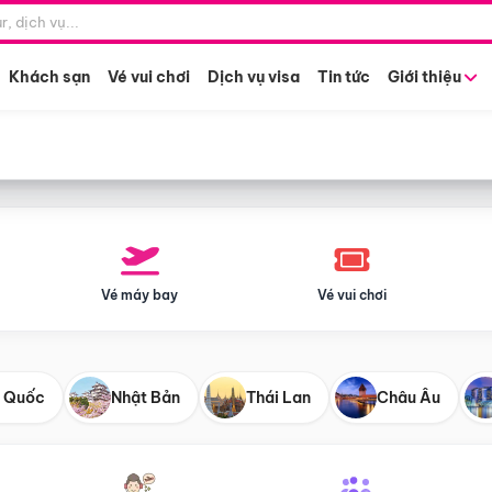
Điểm khởi hành
Tháng khở
Hồ Chí Minh
Bất kỳ 
Khách sạn
Vé vui chơi
Dịch vụ visa
Tin tức
Giới thiệu
Vé máy bay
Vé vui chơi
 Quốc
Nhật Bản
Thái Lan
Châu Âu