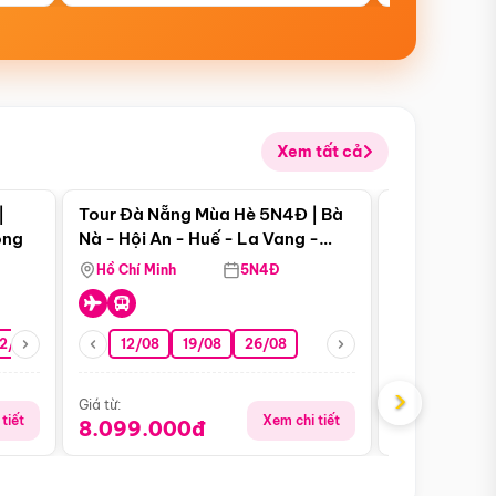
Xem tất cả
 bật
Điểm nổi bật
|
Tour Đà Nẵng Mùa Hè 5N4Đ | Bà
Tour Đà Nẵn
ong
Nà - Hội An - Huế - La Vang -
Nà - Hội An
Động Thiên Đường
Nha
Hồ Chí Minh
5N4Đ
Hồ Chí Minh
2/08
26/08
05/09
12/08
19/08
09/09
26/08
12/09
13/08
›
Giá từ:
Giá từ:
tiết
Xem chi tiết
8.099.000đ
6.899.00