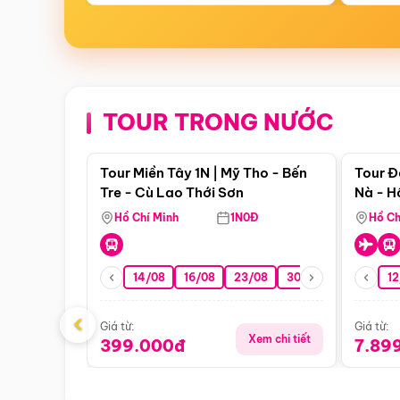
TOUR TRONG NƯỚC
Điểm nổi bật
Tour Miền Tây 1N | Mỹ Tho - Bến
Tour Đ
Tre - Cù Lao Thới Sơn
Nà - H
Nha
Hồ Chí Minh
1N0Đ
Hồ Ch
14/08
16/08
23/08
30/08
06/09
12
1
‹
Giá từ:
Giá từ:
Xem chi tiết
399.000đ
7.89