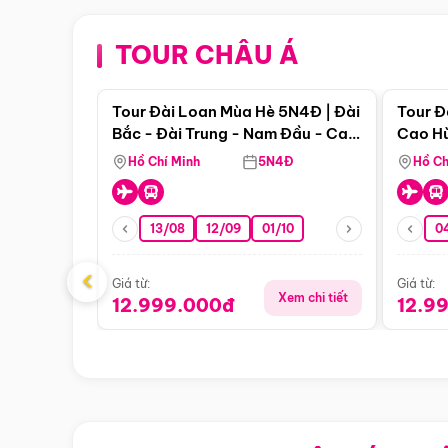
TOUR CHÂU Á
Điểm nổi bật
Tour Đài Loan Mùa Hè 5N4Đ | Đài
Tour Đ
Bắc - Đài Trung - Nam Đầu - Cao
Cao Hù
Hùng ( Bay Vn)
(Bay V
Hồ Chí Minh
5N4Đ
Hồ Ch
13/08
12/09
01/10
0
‹
Giá từ:
Giá từ:
Xem chi tiết
12.999.000đ
12.9