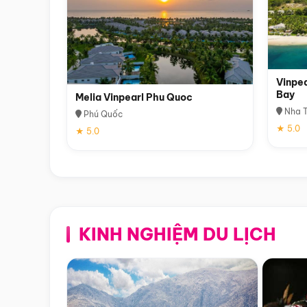
Vinpea
Bay
Melia Vinpearl Phu Quoc
Nha T
Phú Quốc
★ 5.0
★ 5.0
KINH NGHIỆM DU LỊCH