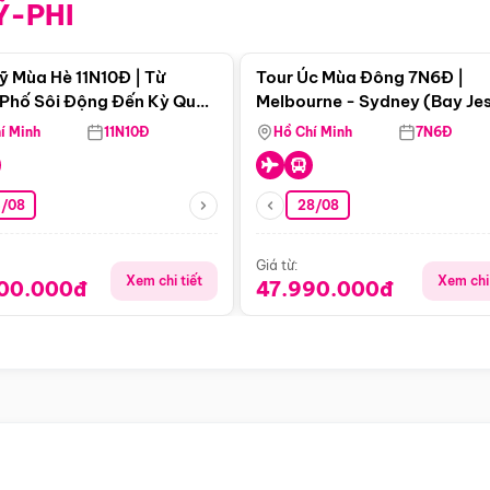
Ỹ-PHI
Điểm nổi bật
Điểm nổi
ỹ Mùa Hè 11N10Đ | Từ
Tour Úc Mùa Đông 7N6Đ |
Phố Sôi Động Đến Kỳ Quan
Melbourne - Sydney (Bay Je
Nhiên Mỹ
Airways)
í Minh
11N10Đ
Hồ Chí Minh
7N6Đ
4/08
28/08
Giá từ:
Xem chi tiết
Xem chi 
900.000đ
47.990.000đ