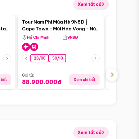
Xem tất cả
 bật
Điểm nổi bật
Tour Nam Phi Mùa Hè 9N8Đ |
Tour Mỹ Mùa
star
Cape Town - Mũi Hảo Vọng - Núi
Hoa Kỳ - Me
Bàn - Johannesburg - Pretoria -
Hồ Chí Minh
9N8Đ
Hồ Chí Minh
Safari - Lodge
28/08
30/10
29/08
›
Giá từ:
Giá từ:
tiết
Xem chi tiết
88.900.000đ
59.900.
Xem tất cả