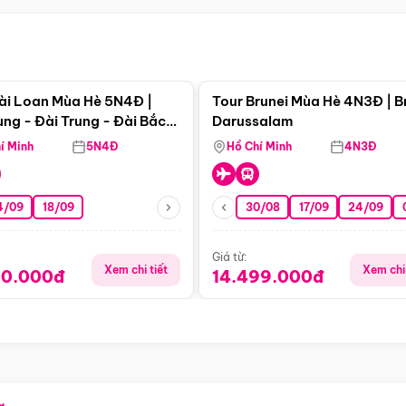
Điểm nổi bật
Điểm nổi
ài Loan Mùa Hè 5N4Đ |
Tour Brunei Mùa Hè 4N3Đ | B
ng - Đài Trung - Đài Bắc
Darussalam
j)
í Minh
5N4Đ
Hồ Chí Minh
4N3Đ
4/09
18/09
30/08
17/09
24/09
Giá từ:
Xem chi tiết
Xem chi 
90.000đ
14.499.000đ