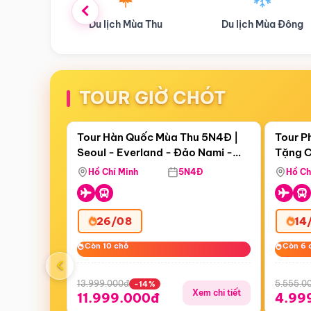
ùa Thu
Du lịch Mùa Đông
Combo Du lịch
TOUR GIỜ CHÓT
Điểm nổi bật
Còn
18 ngày 02:10:13
Còn
06 
Tour Hàn Quốc Mùa Thu 5N4Đ |
Tour P
Seoul - Everland - Đảo Nami -
Tặng C
Bay Sun Phuquoc Airways
Tặng C
Tháp Namsan (Bay Sun Phuquoc
Hôn - 
Hồ Chí Minh
5N4Đ
Hồ Ch
Airways)
26/08
14
Còn 10 chỗ
Còn 10 chỗ
Còn 6 
Còn 6 
‹
13.999.000đ
5.555.0
-14%
Xem chi tiết
11.999.000đ
4.99