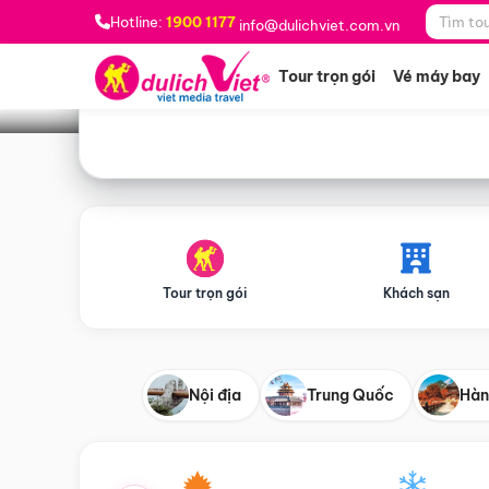
Bạn muốn đi đâu?
*
Hotline:
1900 1177
info@dulichviet.com.vn
Tour trọn gói
Vé máy bay
Tour trọn gói
Khách sạn
Nội địa
Trung Quốc
Hàn