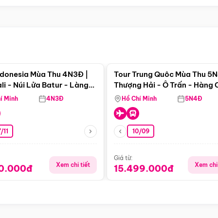
Điểm nổi bật
Điểm nổi
ndonesia Mùa Thu 4N3Đ |
Tour Trung Quôc Mùa Thu 5N
li - Núi Lửa Batur - Làng
Thượng Hải - Ô Trấn - Hàng
puran
(Tour Không Shopping)
í Minh
4N3Đ
Hồ Chí Minh
5N4Đ
/11
10/09
Giá từ:
Xem chi tiết
Xem chi 
90.000đ
15.499.000đ