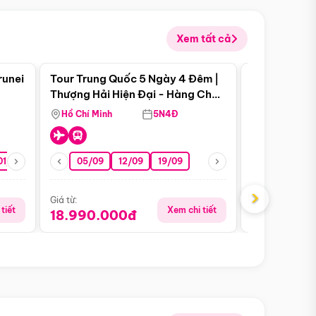
Xem tất cả
 bật
Điểm nổi bật
runei
Tour Trung Quốc 5 Ngày 4 Đêm |
Tour Trung 
Tour Hè
Thượng Hải Hiện Đại - Hàng Châu
Ân Thi - Trư
Nên Thơ - Ô Trấn Cổ Kính
Hồ Chí Minh
5N4Đ
Hồ Chí Minh
01/10
15/10
29/10
05/09
12/09
19/09
16/08
›
Giá từ:
Giá từ:
tiết
Xem chi tiết
18.990.000đ
16.990.0