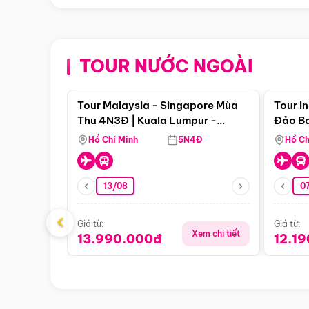
TOUR NƯỚC NGOÀI
Điểm nổi bật
Tour Malaysia - Singapore Mùa
Tour I
Thu 4N3Đ | Kuala Lumpur -
Đảo Ba
Malacca - Johor Baru -
Pengli
Hồ Chí Minh
5N4Đ
Hồ Ch
Singapore
13/08
07
‹
Giá từ:
Giá từ:
Xem chi tiết
13.990.000đ
12.1