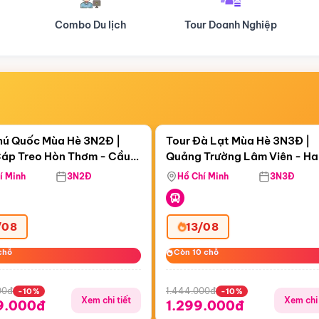
Tour Doanh Nghiệp
Du lịch Hành Hương
Điểm nổi bật
Điểm nổi
ngày 02:10:13
Còn
05 ngày 02:10:13
hú Quốc Mùa Hè 3N2Đ |
Tour Đà Lạt Mùa Hè 3N3Đ |
áp Treo Hòn Thơm - Cầu
Quảng Trường Lâm Viên - H
áp Treo Hòn Thơm
Công Viên Nước Aquatopia
Hill - Puppy Farm
í Minh
3N2Đ
Hồ Chí Minh
3N3Đ
/08
13/08
chỗ
chỗ
Còn 10 chỗ
Còn 10 chỗ
00đ
1.444.000đ
-10%
-10%
Xem chi tiết
Xem chi 
9.000đ
1.299.000đ