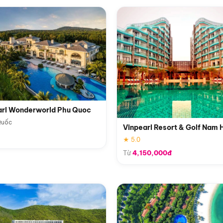
arl Wonderworld Phu Quoc
Quốc
Vinpearl Resort & Golf Nam 
★ 5.0
Từ
4,150,000đ