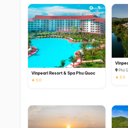
Vinpe
Phú 
Vinpearl Resort & Spa Phu Quoc
★ 5.0
★ 5.0