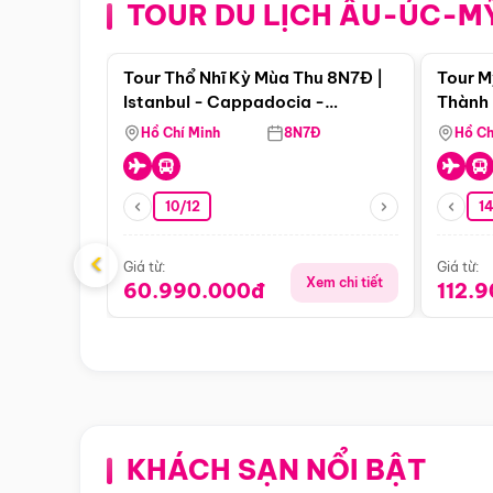
TOUR DU LỊCH ÂU-ÚC-M
Điểm nổi bật
Tour Thổ Nhĩ Kỳ Mùa Thu 8N7Đ |
Tour M
Istanbul - Cappadocia -
Thành 
Pamukkale
Thiên 
Hồ Chí Minh
8N7Đ
Hồ Ch
10/12
1
‹
Giá từ:
Giá từ:
Xem chi tiết
60.990.000đ
112.
KHÁCH SẠN NỔI BẬT