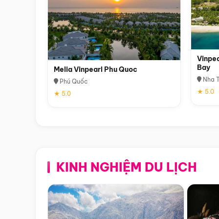
Vinpea
Bay
Melia Vinpearl Phu Quoc
Nha T
Phú Quốc
★ 5.0
★ 5.0
KINH NGHIỆM DU LỊCH