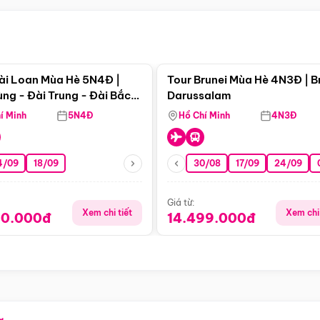
Điểm nổi bật
Điểm nổi
ài Loan Mùa Hè 5N4Đ |
Tour Brunei Mùa Hè 4N3Đ | B
ng - Đài Trung - Đài Bắc
Darussalam
j)
í Minh
5N4Đ
Hồ Chí Minh
4N3Đ
4/09
18/09
30/08
17/09
24/09
Giá từ:
Xem chi tiết
Xem chi 
90.000đ
14.499.000đ