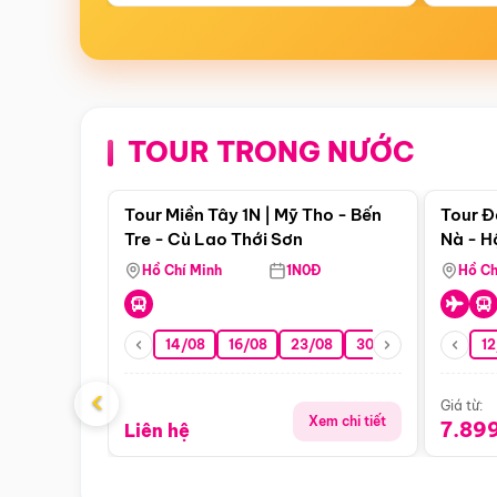
TOUR TRONG NƯỚC
Điểm nổi bật
Tour Miền Tây 1N | Mỹ Tho - Bến
Tour Đ
Tre - Cù Lao Thới Sơn
Nà - H
Nha
Hồ Chí Minh
1N0Đ
Hồ Ch
14/08
16/08
23/08
30/08
06/09
12
1
‹
Giá từ:
Xem chi tiết
7.89
Liên hệ