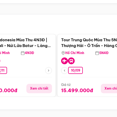
Điểm nổi bật
Điểm nổi
ndonesia Mùa Thu 4N3Đ |
Tour Trung Quôc Mùa Thu 5N
li - Núi Lửa Batur - Làng
Thượng Hải - Ô Trấn - Hàng
puran
(Tour Không Shopping)
í Minh
4N3Đ
Hồ Chí Minh
5N4Đ
/11
10/09
Giá từ:
Xem chi tiết
Xem chi 
90.000đ
15.499.000đ