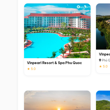
Vinpe
Phú 
Vinpearl Resort & Spa Phu Quoc
★ 5.0
★ 5.0