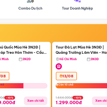
Tour Doanh Nghiệp
Du lịch Hành Hương
Điểm nổi bật
Điểm nổi
ngày 20:08:39
Còn
04 ngày 20:08:39
hú Quốc Mùa Hè 3N2Đ |
Tour Đà Lạt Mùa Hè 3N3Đ |
áp Treo Hòn Thơm - Cầu
Quảng Trường Lâm Viên - H
áp Treo Hòn Thơm
Công Viên Nước Aquatopia
Hill - Puppy Farm
í Minh
3N2Đ
Hồ Chí Minh
3N3Đ
/08
13/08
chỗ
chỗ
Còn 10 chỗ
Còn 10 chỗ
00đ
1.444.000đ
-10%
-10%
Xem chi tiết
Xem chi 
9.000đ
1.299.000đ