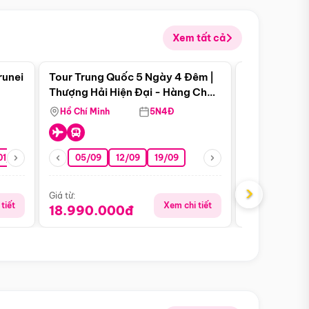
Xem tất cả
 bật
Điểm nổi bật
runei
Tour Trung Quốc 5 Ngày 4 Đêm |
Tour Trung 
Tour Hè
Thượng Hải Hiện Đại - Hàng Châu
Ân Thi - Trư
Nên Thơ - Ô Trấn Cổ Kính
Hồ Chí Minh
5N4Đ
Hồ Chí Minh
01/10
15/10
29/10
05/09
12/09
19/09
16/08
›
Giá từ:
Giá từ:
tiết
Xem chi tiết
18.990.000đ
16.990.0