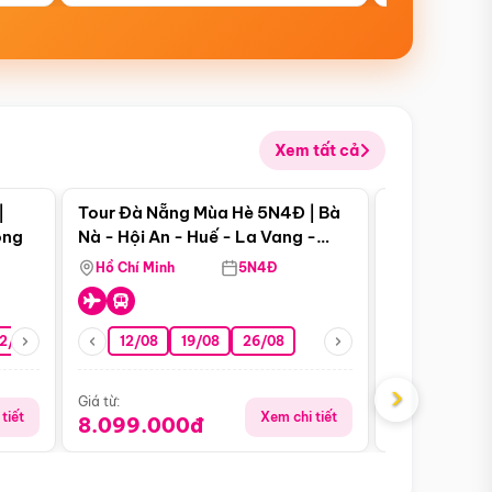
Xem tất cả
 bật
Điểm nổi bật
|
Tour Đà Nẵng Mùa Hè 5N4Đ | Bà
Tour Đà Nẵn
ong
Nà - Hội An - Huế - La Vang -
Nà - Hội An
Động Thiên Đường
Nha
Hồ Chí Minh
5N4Đ
Hồ Chí Minh
2/08
26/08
05/09
12/08
19/08
09/09
26/08
12/09
13/08
›
Giá từ:
Giá từ:
tiết
Xem chi tiết
8.099.000đ
6.899.00