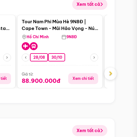
Xem tất cả
 bật
Điểm nổi bật
Tour Nam Phi Mùa Hè 9N8Đ |
Tour Mỹ Mùa
star
Cape Town - Mũi Hảo Vọng - Núi
Hoa Kỳ - Me
Bàn - Johannesburg - Pretoria -
Hồ Chí Minh
9N8Đ
Hồ Chí Minh
Safari - Lodge
28/08
30/10
29/08
›
Giá từ:
Giá từ:
tiết
Xem chi tiết
88.900.000đ
59.900.
Xem tất cả