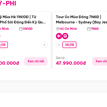
Ỹ-PHI
Điểm nổi bật
Điểm nổi
ỹ Mùa Hè 11N10Đ | Từ
Tour Úc Mùa Đông 7N6Đ |
Phố Sôi Động Đến Kỳ Quan
Melbourne - Sydney (Bay Je
Nhiên Mỹ
Airways)
í Minh
11N10Đ
Hồ Chí Minh
7N6Đ
4/08
28/08
Giá từ:
Xem chi tiết
Xem chi 
900.000đ
47.990.000đ