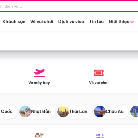
Điểm khởi hành
Tháng khở
Hồ Chí Minh
Bất kỳ 
Khách sạn
Vé vui chơi
Dịch vụ visa
Tin tức
Giới thiệu
Vé máy bay
Vé vui chơi
 Quốc
Nhật Bản
Thái Lan
Châu Âu