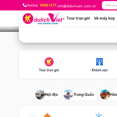
Bạn muốn đi đâu?
*
Hotline:
1900 1177
info@dulichviet.com.vn
Tour trọn gói
Vé máy bay
Tour trọn gói
Khách sạn
Nội địa
Trung Quốc
Hàn