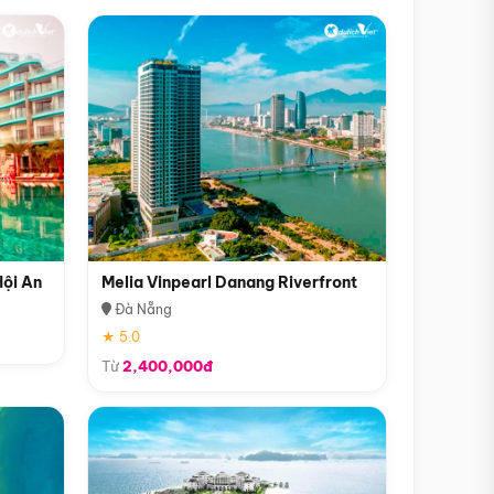
Hội An
Melia Vinpearl Danang Riverfront
Đà Nẵng
★ 5.0
Từ
2,400,000đ