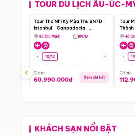
TOUR DU LỊCH ÂU-ÚC-M
Điểm nổi bật
Tour Thổ Nhĩ Kỳ Mùa Thu 8N7Đ |
Tour M
Istanbul - Cappadocia -
Thành 
Pamukkale
Thiên 
Hồ Chí Minh
8N7Đ
Hồ Ch
10/12
1
‹
Giá từ:
Giá từ:
Xem chi tiết
60.990.000đ
112.
KHÁCH SẠN NỔI BẬT