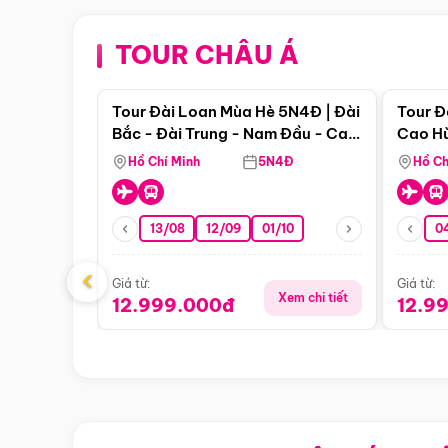
TOUR CHÂU Á
Điểm nổi bật
Tour Đài Loan Mùa Hè 5N4Đ | Đài
Tour Đ
Bắc - Đài Trung - Nam Đầu - Cao
Cao Hù
Hùng ( Bay Vn)
(Bay V
Hồ Chí Minh
5N4Đ
Hồ Ch
13/08
12/09
01/10
0
‹
Giá từ:
Giá từ:
Xem chi tiết
12.999.000đ
12.9