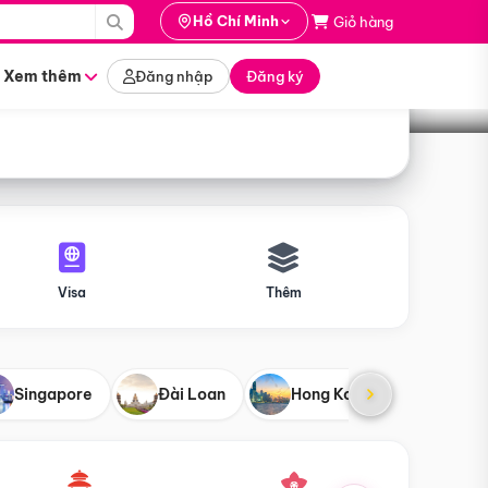
i hành
Hồ Chí Minh
Giỏ hàng
Tìm tour
tháng nào
Xem thêm
Đăng nhập
Đăng ký
Visa
Thêm
Singapore
Đài Loan
Hong Kong
Mỹ