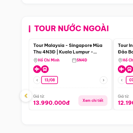
TOUR NƯỚC NGOÀI
Điểm nổi bật
Tour Malaysia - Singapore Mùa
Tour I
Thu 4N3Đ | Kuala Lumpur -
Đảo Ba
Malacca - Johor Baru -
Pengli
Hồ Chí Minh
5N4Đ
Hồ Ch
Singapore
13/08
07
‹
Giá từ:
Giá từ:
Xem chi tiết
13.990.000đ
12.1