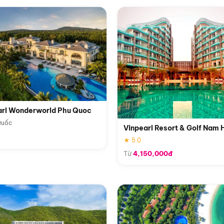
arl Wonderworld Phu Quoc
Quốc
Vinpearl Resort & Golf Nam 
★ 5.0
Từ
4,150,000đ