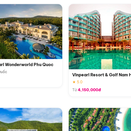
arl Wonderworld Phu Quoc
Quốc
Vinpearl Resort & Golf Nam 
★ 5.0
Từ
4,150,000đ