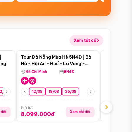
Xem tất cả
 bật
Điểm nổi bật
|
Tour Đà Nẵng Mùa Hè 5N4Đ | Bà
Tour Đà Nẵn
ong
Nà - Hội An - Huế - La Vang -
Nà - Hội An
Động Thiên Đường
Nha
Hồ Chí Minh
5N4Đ
Hồ Chí Minh
2/08
26/08
05/09
12/08
19/08
09/09
26/08
12/09
13/08
›
Giá từ:
Giá từ:
tiết
Xem chi tiết
8.099.000đ
6.899.00