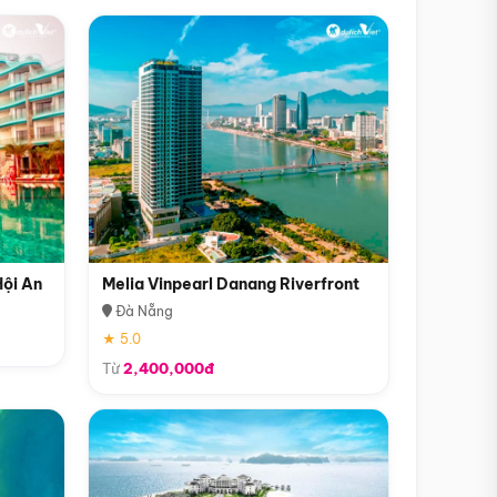
Hội An
Melia Vinpearl Danang Riverfront
Đà Nẵng
★ 5.0
Từ
2,400,000đ