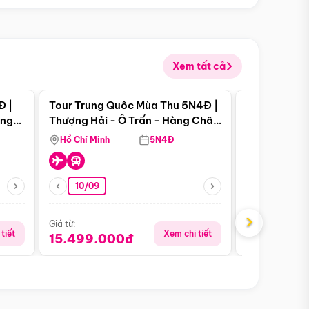
Xem tất cả
 bật
Điểm nổi bật
Đ |
Tour Trung Quôc Mùa Thu 5N4Đ |
Tour Trung
àng
Thượng Hải - Ô Trấn - Hàng Châu
| Thành Đô 
(Tour Không Shopping)
Viên Gấu Tr
Hồ Chí Minh
5N4Đ
Hồ Chí Minh
10/09
21/08
›
Giá từ:
Giá từ:
tiết
Xem chi tiết
15.499.000đ
16.999.0