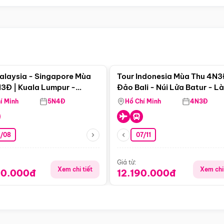
Điểm nổi bật
Điểm nổi
alaysia - Singapore Mùa
Tour Indonesia Mùa Thu 4N3
3Đ | Kuala Lumpur -
Đảo Bali - Núi Lửa Batur - L
a - Johor Baru -
Penglipuran
í Minh
5N4Đ
Hồ Chí Minh
4N3Đ
pore
3/08
07/11
Giá từ:
Xem chi tiết
Xem chi 
90.000đ
12.190.000đ