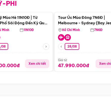
Ỹ-PHI
Điểm nổi bật
Điểm nổi
ỹ Mùa Hè 11N10Đ | Từ
Tour Úc Mùa Đông 7N6Đ |
Phố Sôi Động Đến Kỳ Quan
Melbourne - Sydney (Bay Je
Nhiên Mỹ
Airways)
í Minh
11N10Đ
Hồ Chí Minh
7N6Đ
4/08
28/08
Giá từ:
Xem chi tiết
Xem chi 
900.000đ
47.990.000đ