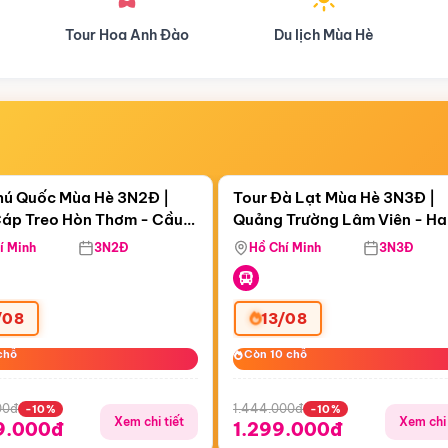
Tour Hoa Anh Đào
Du lịch Mùa Hè
Điểm nổi bật
Điểm nổi
ngày 18:16:54
Còn
05 ngày 18:16:54
hú Quốc Mùa Hè 3N2Đ |
Tour Đà Lạt Mùa Hè 3N3Đ |
áp Treo Hòn Thơm - Cầu
Quảng Trường Lâm Viên - H
áp Treo Hòn Thơm
Công Viên Nước Aquatopia
Hill - Puppy Farm
í Minh
3N2Đ
Hồ Chí Minh
3N3Đ
/08
13/08
chỗ
chỗ
Còn 10 chỗ
Còn 10 chỗ
00đ
1.444.000đ
-10%
-10%
Xem chi tiết
Xem chi 
9.000đ
1.299.000đ