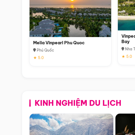
Vinpea
Bay
Melia Vinpearl Phu Quoc
Nha T
Phú Quốc
★ 5.0
★ 5.0
KINH NGHIỆM DU LỊCH