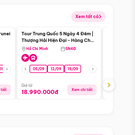
Xem tất cả
 bật
Điểm nổi bật
runei
Tour Trung Quốc 5 Ngày 4 Đêm |
Tour Trung 
Tour Hè
Thượng Hải Hiện Đại - Hàng Châu
Ân Thi - Trư
Nên Thơ - Ô Trấn Cổ Kính
Hồ Chí Minh
5N4Đ
Hồ Chí Minh
01/10
15/10
29/10
05/09
12/09
19/09
16/08
›
Giá từ:
Giá từ:
tiết
Xem chi tiết
18.990.000đ
16.990.0