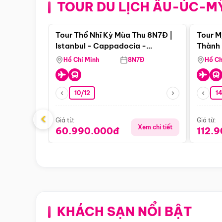
TOUR DU LỊCH ÂU-ÚC-M
Điểm nổi bật
Tour Thổ Nhĩ Kỳ Mùa Thu 8N7Đ |
Tour M
Istanbul - Cappadocia -
Thành 
Pamukkale
Thiên 
Hồ Chí Minh
8N7Đ
Hồ Ch
10/12
1
‹
Giá từ:
Giá từ:
Xem chi tiết
60.990.000đ
112.
KHÁCH SẠN NỔI BẬT