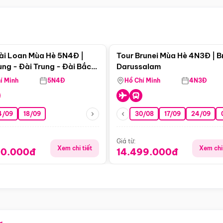
Điểm nổi bật
Điểm nổi
ài Loan Mùa Hè 5N4Đ |
Tour Brunei Mùa Hè 4N3Đ | B
ng - Đài Trung - Đài Bắc
Darussalam
j)
í Minh
5N4Đ
Hồ Chí Minh
4N3Đ
4/09
18/09
30/08
17/09
24/09
Giá từ:
Xem chi tiết
Xem chi 
90.000đ
14.499.000đ