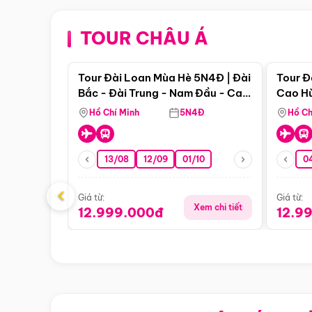
TOUR CHÂU Á
Điểm nổi bật
Tour Đài Loan Mùa Hè 5N4Đ | Đài
Tour Đ
Bắc - Đài Trung - Nam Đầu - Cao
Cao Hù
Hùng ( Bay Vn)
(Bay V
Hồ Chí Minh
5N4Đ
Hồ Ch
13/08
12/09
01/10
0
‹
Giá từ:
Giá từ:
Xem chi tiết
12.999.000đ
12.9