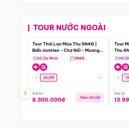
TOUR NƯỚC NGOÀI
Điểm nổi bật
Tour Thái Lan Mùa Thu 5N4Đ |
Tour M
Biển Jomtien - Chợ Nổi - Muang
Thu 4N
Boran - Suanthai (Bay Vietnam
Malacc
Hồ Chí Minh
5N4Đ
Hồ Ch
Airlines)
Singa
26/09
1
‹
Giá từ:
Giá từ:
Xem chi tiết
8.300.000đ
13.9