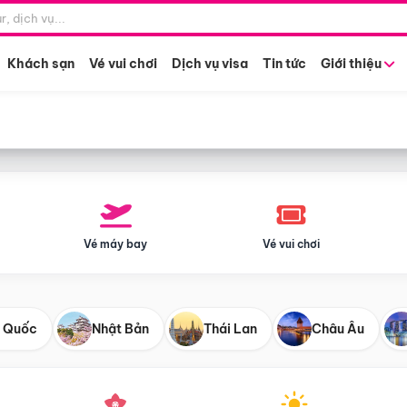
Điểm khởi hành
Tháng khở
Hồ Chí Minh
Bất kỳ 
Khách sạn
Vé vui chơi
Dịch vụ visa
Tin tức
Giới thiệu
Vé máy bay
Vé vui chơi
 Quốc
Nhật Bản
Thái Lan
Châu Âu