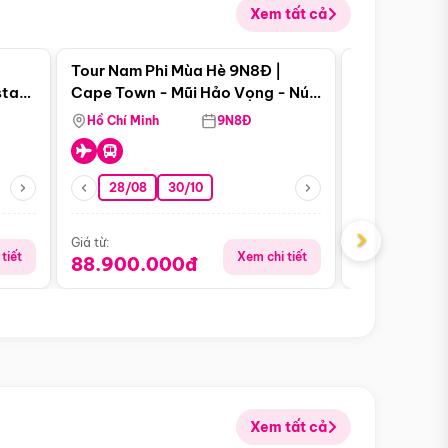
Xem tất cả
 bật
Điểm nổi bật
Tour Nam Phi Mùa Hè 9N8Đ |
Tour Mỹ Mùa
star
Cape Town - Mũi Hảo Vọng - Núi
Hoa Kỳ - Me
Bàn - Johannesburg - Pretoria -
Hồ Chí Minh
9N8Đ
Hồ Chí Minh
Safari - Lodge
28/08
30/10
29/08
›
Giá từ:
Giá từ:
tiết
Xem chi tiết
88.900.000đ
59.900.
Xem tất cả