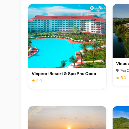
Vinpe
Phú 
Vinpearl Resort & Spa Phu Quoc
★ 5.0
★ 5.0