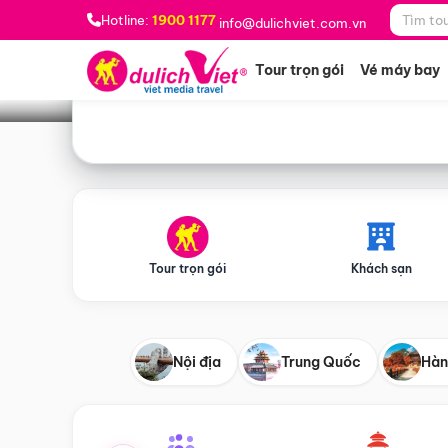
Bạn muốn đi đâu?
*
Hotline:
1900 1177
info@dulichviet.com.vn
Tour trọn gói
Vé máy bay
Tour trọn gói
Khách sạn
Nội địa
Trung Quốc
Hàn