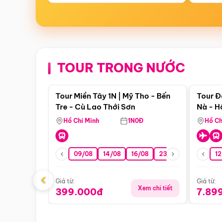
TOUR TRONG NƯỚC
Điểm nổi bật
Tour Miền Tây 1N | Mỹ Tho - Bến
Tour Đ
Tre - Cù Lao Thới Sơn
Nà - H
Nha
Hồ Chí Minh
1N0Đ
Hồ Ch
09/08
14/08
16/08
23/08
30/08
12
0
‹
Giá từ:
Giá từ:
Xem chi tiết
399.000đ
7.89