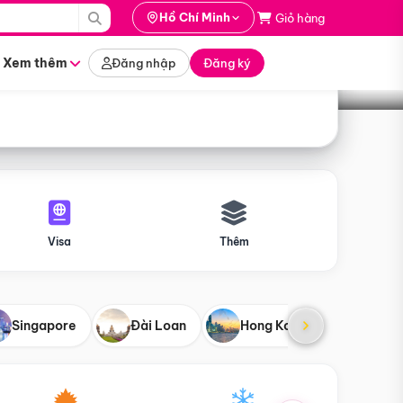
i hành
Hồ Chí Minh
Giỏ hàng
Tìm tour
tháng nào
Xem thêm
Đăng nhập
Đăng ký
Visa
Thêm
Singapore
Đài Loan
Hong Kong
Mỹ