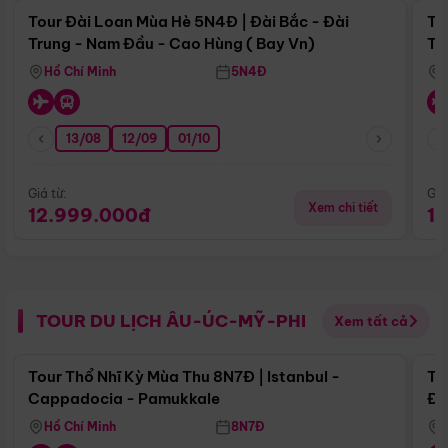
Tour Đài Loan Mùa Hè 5N4Đ | Đài Bắc - Đài
To
Trung - Nam Đầu - Cao Hùng ( Bay Vn)
Tr
Hồ Chí Minh
5N4Đ
13/08
12/09
01/10
Giá từ:
Giá
Xem chi tiết
12.999.000đ
1
TOUR DU LỊCH ÂU-ÚC-MỸ-PHI
Xem tất cả
Điểm nổi bật
Tour Thổ Nhĩ Kỳ Mùa Thu 8N7Đ | Istanbul -
To
Cappadocia - Pamukkale
Đế
Hồ Chí Minh
8N7Đ