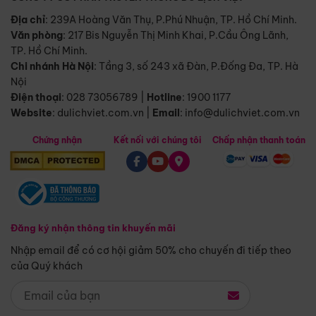
Địa chỉ
: 239A Hoàng Văn Thụ, P.Phú Nhuận, TP. Hồ Chí Minh.
Văn phòng
:
217 Bis Nguyễn Thị Minh Khai, P.Cầu Ông Lãnh,
TP. Hồ Chí Minh.
Chi nhánh Hà Nội
:
Tầng 3, số 243 xã Đàn, P.Đống Đa, TP. Hà
Nội
Điện thoại
:
028 73056789
|
Hotline
:
1900 1177
Website
:
dulichviet.com.vn
|
Email
:
info@dulichviet.com.vn
Chứng nhận
Kết nối với chúng tôi
Chấp nhận thanh toán
Đăng ký nhận thông tin khuyến mãi
Nhập email để có cơ hội giảm 50% cho chuyến đi tiếp theo
của Quý khách