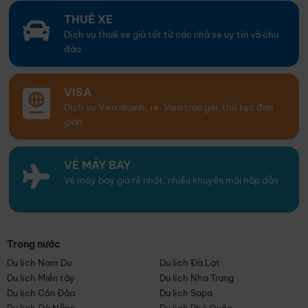
THUÊ XE
Dịch vụ thuê xe giá tốt từ các nhà xe uy tín và chu
đáo
VISA
Dịch vụ Visa nhanh, rẻ. Visa trọn gói, thủ tục đơn
giản
VÉ MÁY BAY
Vé máy bay giá rẻ nhất, nhiều khuyến mãi hấp dẫn
Trong nước
Du lịch Nam Du
Du lịch Đà Lạt
Du lịch Miền tây
Du lịch Nha Trang
Du lịch Côn Đảo
Du lịch Sapa