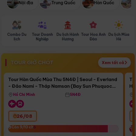
Nội địa
Trung Quốc
Hàn Quốc
N
Combo Du
Tour Doanh
Du lịch Hành
Tour Hoa Anh
Du lịch Mùa
D
lịch
Nghiệp
Hương
Đào
Hè
TOUR GIỜ CHÓT
Xem tất cả
Điểm nổi bật
Còn
17 ngày 14:10:25
Cò
Tour Hàn Quốc Mùa Thu 5N4Đ | Seoul - Everland
To
- Đảo Nami - Tháp Namsan (Bay Sun Phuquoc
Hò
Bay Sun Phuquoc Airways
Tặ
Airways)
Aq
Hồ Chí Minh
5N4Đ
26/08
‹
Còn 9/10 chỗ
Còn 9/10 chỗ
C
C