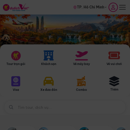
TP. Hồ Chí Minh
Tour trọn gói
Khách sạn
Vé máy bay
Vé vui chơi
Thêm
Visa
Xe đưa đón
Combo