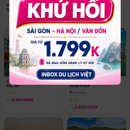
Quoc
Vinpearl Resort & Spa Phu
Phú Quốc
Quoc
★ 5.0
★ 5.0
Vinpearl Resort & Golf Nam
Melia Vinpearl Danang
Hội An
Riverfront
★ 5.0
Đà Nẵng
Từ
4,150,000đ
★ 5.0
Từ
2,400,000đ