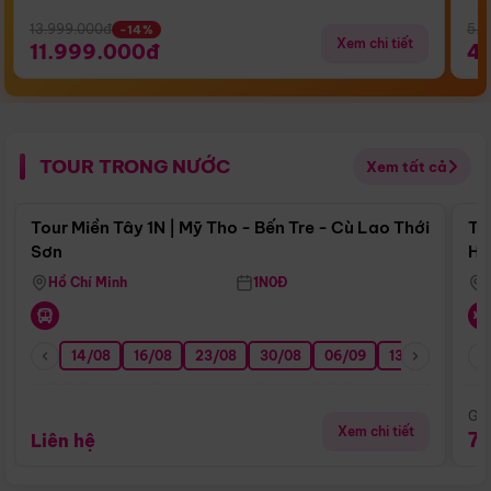
13.999.000đ
5.5
-14%
Xem chi tiết
11.999.000đ
4
TOUR TRONG NƯỚC
Xem tất cả
Điểm nổi bật
Tour Miền Tây 1N | Mỹ Tho - Bến Tre - Cù Lao Thới
To
Sơn
Hu
Hồ Chí Minh
1N0Đ
14/08
16/08
23/08
30/08
06/09
13/09
20/0
Giá
Xem chi tiết
7
Liên hệ