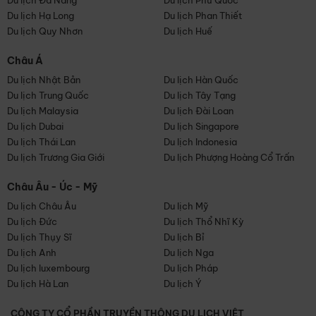
Du lịch Đà Nẵng
Du lịch Phú Quốc
Du lịch Hạ Long
Du lịch Phan Thiết
Du lịch Quy Nhơn
Du lịch Huế
Châu Á
Du lịch Nhật Bản
Du lịch Hàn Quốc
Du lịch Trung Quốc
Du lịch Tây Tạng
Du lịch Malaysia
Du lịch Đài Loan
Du lịch Dubai
Du lịch Singapore
Du lịch Thái Lan
Du lịch Indonesia
Du lịch Trương Gia Giới
Du lịch Phượng Hoàng Cổ Trấn
Châu Âu - Úc - Mỹ
Du lịch Châu Âu
Du lịch Mỹ
Du lịch Đức
Du lịch Thổ Nhĩ Kỳ
Du lịch Thụy Sĩ
Du lịch Bỉ
Du lịch Anh
Du lịch Nga
Du lịch luxembourg
Du lịch Pháp
Du lịch Hà Lan
Du lịch Ý
CÔNG TY CỔ PHẦN TRUYỀN THÔNG DU LỊCH VIỆT