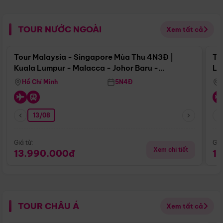
TOUR NƯỚC NGOÀI
Xem tất cả
Điểm nổi bật
Tour Malaysia - Singapore Mùa Thu 4N3Đ |
To
Kuala Lumpur - Malacca - Johor Baru -
Lử
Singapore
Hồ Chí Minh
5N4Đ
13/08
Giá từ:
Giá
Xem chi tiết
13.990.000đ
1
TOUR CHÂU Á
Xem tất cả
Điểm nổi bật