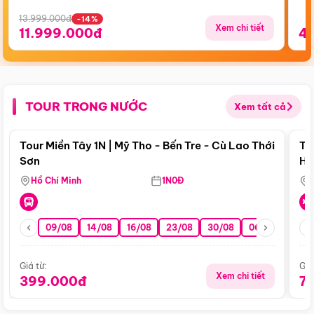
13.999.000đ
-14%
Xem chi tiết
11.999.000đ
4
TOUR TRONG NƯỚC
Xem tất cả
Điểm nổi bật
Tour Miền Tây 1N | Mỹ Tho - Bến Tre - Cù Lao Thới
To
Sơn
Hu
Hồ Chí Minh
1N0Đ
09/08
14/08
16/08
23/08
30/08
06/09
13/0
Giá từ:
Giá
Xem chi tiết
399.000đ
7