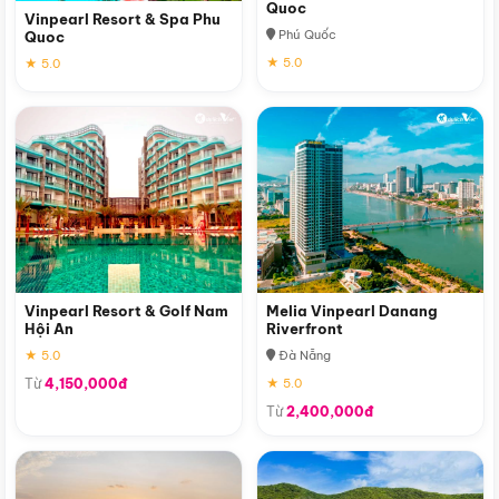
Quoc
Vinpearl Resort & Spa Phu
Phú Quốc
Quoc
★ 5.0
★ 5.0
Vinpearl Resort & Golf Nam
Melia Vinpearl Danang
Hội An
Riverfront
★ 5.0
Đà Nẵng
Từ
4,150,000đ
★ 5.0
Từ
2,400,000đ