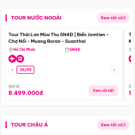
TOUR NƯỚC NGOÀI
Xem tất cả
Điểm nổi bật
Tour Thái Lan Mùa Thu 5N4Đ | Biển Jomtien -
To
Chợ Nổi - Muang Boran - Suanthai
Ku
Si
Hồ Chí Minh
5N4Đ
26/09
Giá từ:
Giá
Xem chi tiết
8.499.000đ
1
TOUR CHÂU Á
Xem tất cả
Điểm nổi bật