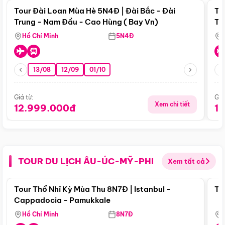
Tour Đài Loan Mùa Hè 5N4Đ | Đài Bắc - Đài
To
Trung - Nam Đầu - Cao Hùng ( Bay Vn)
Tr
Hồ Chí Minh
5N4Đ
13/08
12/09
01/10
Giá từ:
Giá
Xem chi tiết
12.999.000đ
1
TOUR DU LỊCH ÂU-ÚC-MỸ-PHI
Xem tất cả
Điểm nổi bật
Tour Thổ Nhĩ Kỳ Mùa Thu 8N7Đ | Istanbul -
To
Cappadocia - Pamukkale
Hồ Chí Minh
8N7Đ