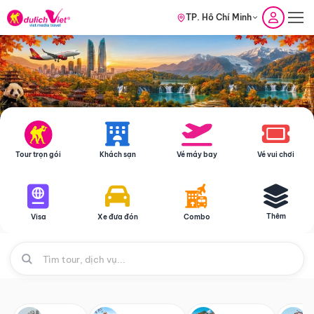
TP. Hồ Chí Minh
Tour trọn gói
Khách sạn
Vé máy bay
Vé vui chơi
Thêm
Visa
Xe đưa đón
Combo