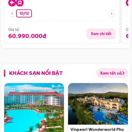
10/12
Giá từ:
Giá
Xem chi tiết
60.990.000đ
6
KHÁCH SẠN NỔI BẬT
Xem tất cả
Vinpearl Wonderworld Phu