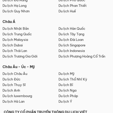
Du lịch Đà Nẵng
Du lịch Phú Quốc
Du lịch Hạ Long
Du lịch Phan Thiết
Du lịch Quy Nhơn
Du lịch Huế
Châu Á
Du lịch Nhật Bản
Du lịch Hàn Quốc
Du lịch Trung Quốc
Du lịch Tây Tạng
Du lịch Malaysia
Du lịch Đài Loan
Du lịch Dubai
Du lịch Singapore
Du lịch Thái Lan
Du lịch Indonesia
Du lịch Trương Gia Giới
Du lịch Phượng Hoàng Cổ Trấn
Châu Âu - Úc - Mỹ
Du lịch Châu Âu
Du lịch Mỹ
Du lịch Đức
Du lịch Thổ Nhĩ Kỳ
Du lịch Thụy Sĩ
Du lịch Bỉ
Du lịch Anh
Du lịch Nga
Du lịch luxembourg
Du lịch Pháp
Du lịch Hà Lan
Du lịch Ý
CÔNG TY CỔ PHẦN TRUYỀN THÔNG DU LỊCH VIỆT