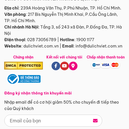
Địa chỉ
: 239A Hoàng Văn Thụ, P.Phú Nhuận, TP. Hồ Chí Minh.
Văn phòng
:
217 Bis Nguyễn Thị Minh Khai, P.Cầu Ông Lãnh,
TP. Hồ Chí Minh.
Chi nhánh Hà Nội
:
Tầng 3, số 243 xã Đàn, P.Đống Đa, TP. Hà
Nội
Điện thoại
:
028 73056789
|
Hotline
:
1900 1177
Website
:
dulichviet.com.vn
|
Email
:
info@dulichviet.com.vn
Chứng nhận
Kết nối với chúng tôi
Chấp nhận thanh toán
Đăng ký nhận thông tin khuyến mãi
Nhập email để có cơ hội giảm 50% cho chuyến đi tiếp theo
của Quý khách