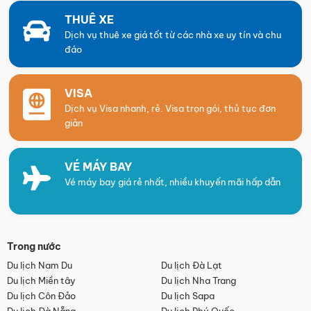
THUÊ XE
Dịch vụ thuê xe giá tốt từ các nhà xe uy tín và chu
đáo
VISA
Dịch vụ Visa nhanh, rẻ. Visa trọn gói, thủ tục đơn
giản
VÉ MÁY BAY
Vé máy bay giá rẻ nhất, nhiều khuyến mãi hấp dẫn
Trong nước
Du lịch Nam Du
Du lịch Đà Lạt
Du lịch Miền tây
Du lịch Nha Trang
Du lịch Côn Đảo
Du lịch Sapa