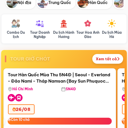
Nội địa
Trung Quốc
Hàn Quốc
N
Combo Du
Tour Doanh
Du lịch Hành
Tour Hoa Anh
Du lịch Mùa
D
lịch
Nghiệp
Hương
Đào
Hè
TOUR GIỜ CHÓT
Xem tất cả
Điểm nổi bật
Còn
19 ngày 08:55:02
Cò
Tour Hàn Quốc Mùa Thu 5N4Đ | Seoul - Everland
To
- Đảo Nami - Tháp Namsan (Bay Sun Phuquoc
Hò
Tặ
Airways)
Aq
Hồ Chí Minh
5N4Đ
26/08
‹
Còn 10 chỗ
Còn 10 chỗ
C
C