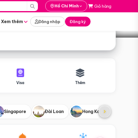
i hành
Hồ Chí Minh
Giỏ hàng
Tìm tour
tháng nào
Xem thêm
Đăng nhập
Đăng ký
Visa
Thêm
Singapore
Đài Loan
Hong Kong
Mỹ