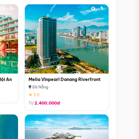
Hội An
Melia Vinpearl Danang Riverfront
Đà Nẵng
★ 5.0
Từ
2,400,000đ