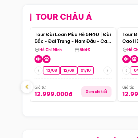
TOUR CHÂU Á
Điểm nổi bật
Tour Đài Loan Mùa Hè 5N4Đ | Đài
Tour Đ
Bắc - Đài Trung - Nam Đầu - Cao
Cao Hù
Hùng ( Bay Vn)
(Bay V
Hồ Chí Minh
5N4Đ
Hồ Ch
13/08
12/09
01/10
0
‹
Giá từ:
Giá từ:
Xem chi tiết
12.999.000đ
12.9