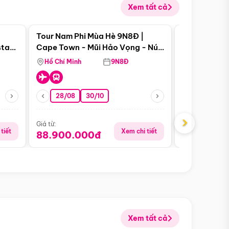
Xem tất cả
 bật
Điểm nổi bật
Tour Nam Phi Mùa Hè 9N8Đ |
Tour Mỹ Mùa
star
Cape Town - Mũi Hảo Vọng - Núi
Hoa Kỳ - Me
Bàn - Johannesburg - Pretoria -
Hồ Chí Minh
9N8Đ
Hồ Chí Minh
Safari - Lodge
28/08
30/10
29/08
›
Giá từ:
Giá từ:
tiết
Xem chi tiết
88.900.000đ
59.900.
Xem tất cả