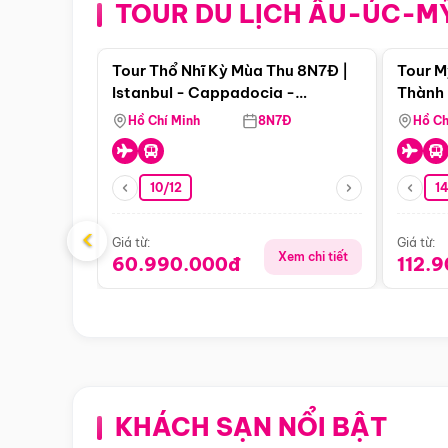
TOUR DU LỊCH ÂU-ÚC-M
Điểm nổi bật
Tour Thổ Nhĩ Kỳ Mùa Thu 8N7Đ |
Tour M
Istanbul - Cappadocia -
Thành 
Pamukkale
Thiên 
Hồ Chí Minh
8N7Đ
Hồ Ch
10/12
1
‹
Giá từ:
Giá từ:
Xem chi tiết
60.990.000đ
112.
KHÁCH SẠN NỔI BẬT