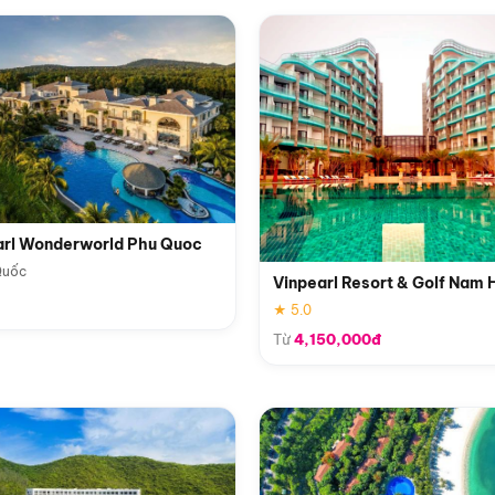
arl Wonderworld Phu Quoc
Quốc
Vinpearl Resort & Golf Nam 
★ 5.0
Từ
4,150,000đ