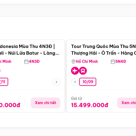
Điểm nổi bật
Điểm nổi
ndonesia Mùa Thu 4N3Đ |
Tour Trung Quôc Mùa Thu 5N
li - Núi Lửa Batur - Làng
Thượng Hải - Ô Trấn - Hàng
puran
(Tour Không Shopping)
í Minh
4N3Đ
Hồ Chí Minh
5N4Đ
/11
10/09
Giá từ:
Xem chi tiết
Xem chi 
90.000đ
15.499.000đ