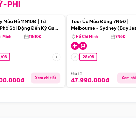
Ỹ-PHI
Điểm nổi bật
Điểm nổi
ỹ Mùa Hè 11N10Đ | Từ
Tour Úc Mùa Đông 7N6Đ |
Phố Sôi Động Đến Kỳ Quan
Melbourne - Sydney (Bay Je
Nhiên Mỹ
Airways)
í Minh
11N10Đ
Hồ Chí Minh
7N6Đ
4/08
28/08
Giá từ:
Xem chi tiết
Xem chi 
900.000đ
47.990.000đ