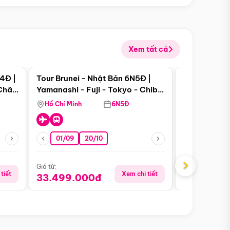
Xem tất cả
 bật
Điểm nổi bật
4Đ |
Tour Brunei - Nhật Bản 6N5Đ |
Tour Campu
 Châu
Yamanashi - Fuji - Tokyo - Chiba
Siem Reap -
- Freeday
Hồ Chí Minh
6N5Đ
Hồ Chí Minh
01/09
20/10
13/08
›
Giá từ:
Giá từ:
tiết
Xem chi tiết
33.499.000đ
5.650.00