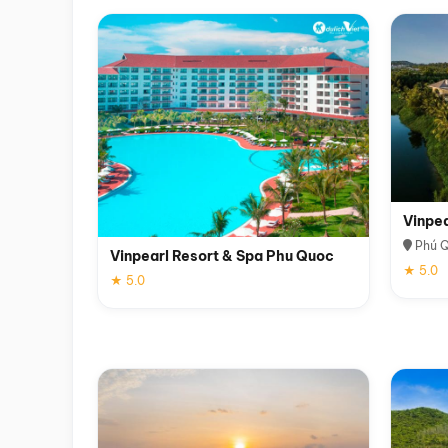
Vinpe
Phú 
Vinpearl Resort & Spa Phu Quoc
★ 5.0
★ 5.0