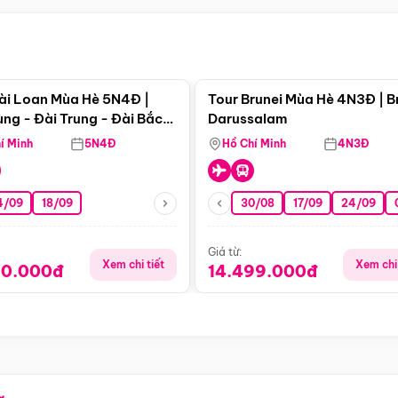
Điểm nổi bật
Điểm nổi
ài Loan Mùa Hè 5N4Đ |
Tour Brunei Mùa Hè 4N3Đ | B
ng - Đài Trung - Đài Bắc
Darussalam
j)
í Minh
5N4Đ
Hồ Chí Minh
4N3Đ
4/09
18/09
30/08
17/09
24/09
Giá từ:
Xem chi tiết
Xem chi 
90.000đ
14.499.000đ