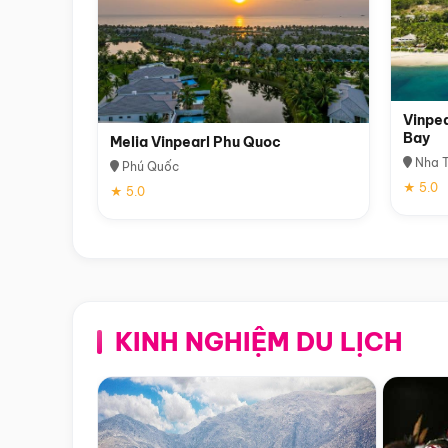
Vinpea
Bay
Melia Vinpearl Phu Quoc
Nha T
Phú Quốc
★ 5.0
★ 5.0
KINH NGHIỆM DU LỊCH