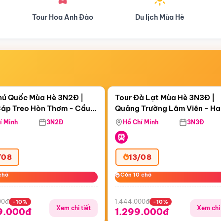
Du lịch Mùa Hè
Du lịch Mùa Thu
Điểm nổi bật
Điểm nổi
ngày 05:04:42
Còn
05 ngày 05:04:42
hú Quốc Mùa Hè 3N2Đ |
Tour Đà Lạt Mùa Hè 3N3Đ |
áp Treo Hòn Thơm - Cầu
Quảng Trường Lâm Viên - H
áp Treo Hòn Thơm
Công Viên Nước Aquatopia
Hill - Puppy Farm
í Minh
3N2Đ
Hồ Chí Minh
3N3Đ
/08
13/08
chỗ
chỗ
Còn 10 chỗ
Còn 10 chỗ
00đ
1.444.000đ
-10%
-10%
Xem chi tiết
Xem chi 
9.000đ
1.299.000đ