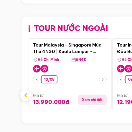
TOUR NƯỚC NGOÀI
Điểm nổi bật
Tour Malaysia - Singapore Mùa
Tour I
Thu 4N3Đ | Kuala Lumpur -
Đảo Ba
Malacca - Johor Baru -
Pengli
Hồ Chí Minh
5N4Đ
Hồ Ch
Singapore
13/08
07
‹
Giá từ:
Giá từ:
Xem chi tiết
13.990.000đ
12.1