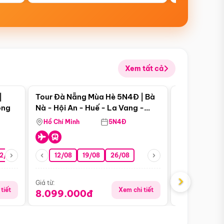
Xem tất cả
 bật
Điểm nổi bật
|
Tour Đà Nẵng Mùa Hè 5N4Đ | Bà
Tour Đà Nẵn
ong
Nà - Hội An - Huế - La Vang -
Nà - Hội An
Động Thiên Đường
Nha
Hồ Chí Minh
5N4Đ
Hồ Chí Minh
2/08
26/08
05/09
12/08
19/08
09/09
26/08
12/09
13/08
›
Giá từ:
Giá từ:
tiết
Xem chi tiết
8.099.000đ
6.899.00