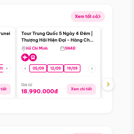
Xem tất cả
 bật
Điểm nổi bật
runei
Tour Trung Quốc 5 Ngày 4 Đêm |
Tour Trung 
Tour Hè
Thượng Hải Hiện Đại - Hàng Châu
Ân Thi - Trư
Nên Thơ - Ô Trấn Cổ Kính
Hồ Chí Minh
5N4Đ
Hồ Chí Minh
01/10
15/10
29/10
05/09
12/09
19/09
16/08
›
Giá từ:
Giá từ:
tiết
Xem chi tiết
18.990.000đ
16.990.0