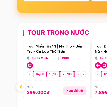
TOUR TRONG NƯỚC
Điểm nổi bật
Tour Miền Tây 1N | Mỹ Tho - Bến
Tour Đ
Tre - Cù Lao Thới Sơn
Nà - H
Nha
Hồ Chí Minh
1N0Đ
Hồ Ch
14/08
16/08
23/08
30/08
06/09
12
1
‹
Giá từ:
Giá từ:
Xem chi tiết
399.000đ
7.89