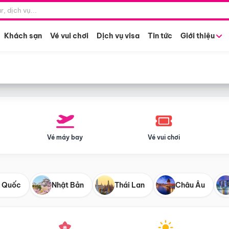
Điểm khởi hành
Tháng khở
Hồ Chí Minh
Bất kỳ 
Khách sạn
Vé vui chơi
Dịch vụ visa
Tin tức
Giới thiệu
Vé máy bay
Vé vui chơi
 Quốc
Nhật Bản
Thái Lan
Châu Âu