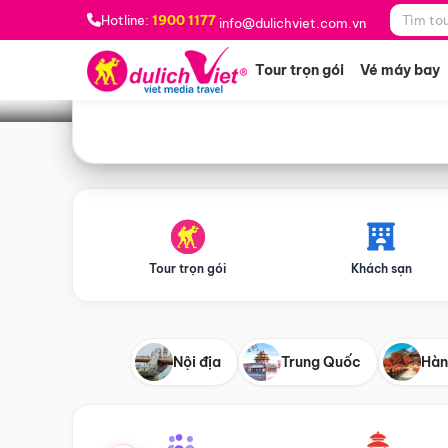
Bạn muốn đi đâu?
*
Hotline:
1900 1177
info@dulichviet.com.vn
Tour trọn gói
Vé máy bay
Tour trọn gói
Khách sạn
Nội địa
Trung Quốc
Hàn