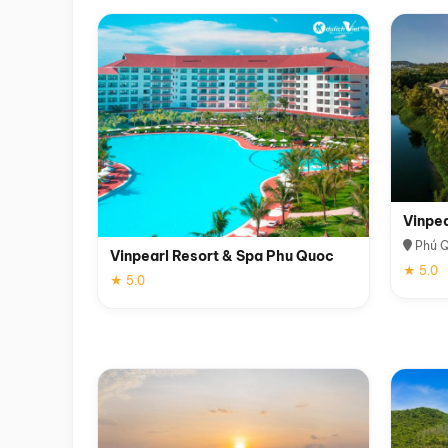
Vinpe
Phú 
Vinpearl Resort & Spa Phu Quoc
★ 5.0
★ 5.0