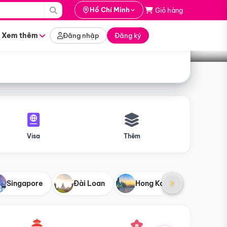
i hành
Hồ Chí Minh
Giỏ hàng
Tìm tour
tháng nào
Xem thêm
Đăng nhập
Đăng ký
Visa
Thêm
Singapore
Đài Loan
Hong Kong
Mỹ