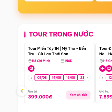
TOUR TRONG NƯỚC
Điểm nổi bật
Tour Miền Tây 1N | Mỹ Tho - Bến
Tour Đ
Tre - Cù Lao Thới Sơn
Nà - H
Nha
Hồ Chí Minh
1N0Đ
Hồ Ch
09/08
14/08
16/08
23/08
30/08
12
0
‹
Giá từ:
Giá từ:
Xem chi tiết
399.000đ
7.89