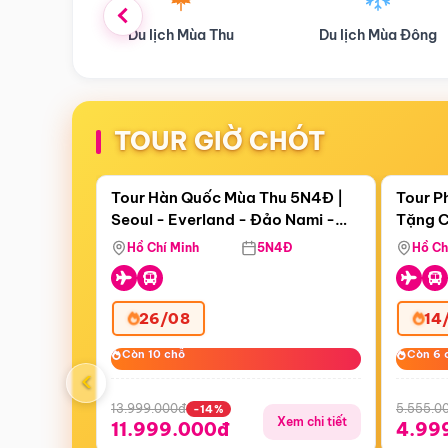
ùa Thu
Du lịch Mùa Đông
Combo Du lịch
TOUR GIỜ CHÓT
Điểm nổi bật
Còn
18 ngày 08:28:00
Còn
06 
Tour Hàn Quốc Mùa Thu 5N4Đ |
Tour P
Seoul - Everland - Đảo Nami -
Tặng C
Bay Sun Phuquoc Airways
Tặng C
Tháp Namsan (Bay Sun Phuquoc
Hôn - 
Hồ Chí Minh
5N4Đ
Hồ Ch
Airways)
26/08
14
Còn 10 chỗ
Còn 10 chỗ
Còn 6 
Còn 6 
‹
13.999.000đ
5.555.0
-14%
Xem chi tiết
11.999.000đ
4.99