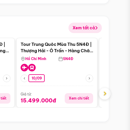
Xem tất cả
 bật
Điểm nổi bật
Đ |
Tour Trung Quôc Mùa Thu 5N4Đ |
Tour Trung
àng
Thượng Hải - Ô Trấn - Hàng Châu
| Thành Đô 
(Tour Không Shopping)
Viên Gấu Tr
Hồ Chí Minh
5N4Đ
Hồ Chí Minh
10/09
21/08
›
Giá từ:
Giá từ:
tiết
Xem chi tiết
15.499.000đ
16.999.0