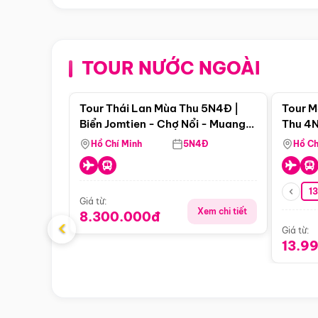
TOUR NƯỚC NGOÀI
Điểm nổi bật
Tour Thái Lan Mùa Thu 5N4Đ |
Tour M
Biển Jomtien - Chợ Nổi - Muang
Thu 4N
Boran - Suanthai (Bay Vietnam
Malacc
Hồ Chí Minh
5N4Đ
Hồ Ch
Airlines)
Singa
1
Giá từ:
Xem chi tiết
8.300.000đ
‹
Giá từ:
13.9