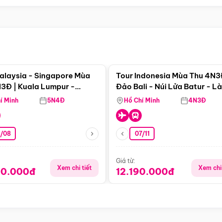
Điểm nổi bật
Điểm nổi
alaysia - Singapore Mùa
Tour Indonesia Mùa Thu 4N3
3Đ | Kuala Lumpur -
Đảo Bali - Núi Lửa Batur - L
a - Johor Baru -
Penglipuran
í Minh
5N4Đ
Hồ Chí Minh
4N3Đ
pore
3/08
07/11
Giá từ:
Xem chi tiết
Xem chi 
90.000đ
12.190.000đ