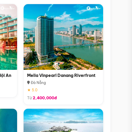
Hội An
Melia Vinpearl Danang Riverfront
Đà Nẵng
★ 5.0
Từ
2,400,000đ