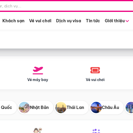
Điểm khởi hành
Tháng khở
Hồ Chí Minh
Bất kỳ 
Khách sạn
Vé vui chơi
Dịch vụ visa
Tin tức
Giới thiệu
Vé máy bay
Vé vui chơi
 Quốc
Nhật Bản
Thái Lan
Châu Âu