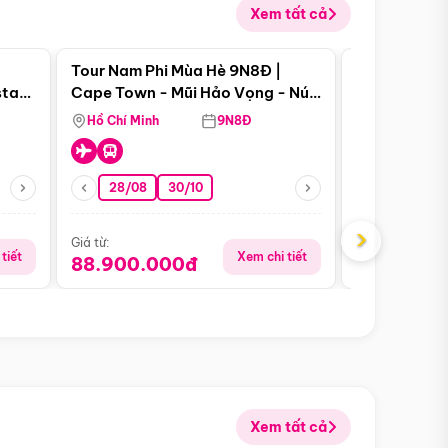
Xem tất cả
 bật
Điểm nổi bật
Tour Nam Phi Mùa Hè 9N8Đ |
Tour Mỹ Mùa
star
Cape Town - Mũi Hảo Vọng - Núi
Hoa Kỳ - Me
Bàn - Johannesburg - Pretoria -
Hồ Chí Minh
9N8Đ
Hồ Chí Minh
Safari - Lodge
28/08
30/10
29/08
›
Giá từ:
Giá từ:
tiết
Xem chi tiết
88.900.000đ
59.900.
Xem tất cả