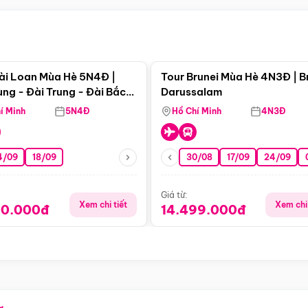
Điểm nổi bật
Điểm nổi
ài Loan Mùa Hè 5N4Đ |
Tour Brunei Mùa Hè 4N3Đ | B
ng - Đài Trung - Đài Bắc
Darussalam
j)
í Minh
5N4Đ
Hồ Chí Minh
4N3Đ
4/09
18/09
30/08
17/09
24/09
Giá từ:
Xem chi tiết
Xem chi 
90.000đ
14.499.000đ