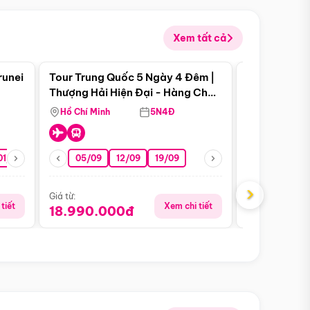
Xem tất cả
 bật
Điểm nổi bật
runei
Tour Trung Quốc 5 Ngày 4 Đêm |
Tour Trung 
Tour Hè
Thượng Hải Hiện Đại - Hàng Châu
Ân Thi - Trư
Nên Thơ - Ô Trấn Cổ Kính
Hồ Chí Minh
5N4Đ
Hồ Chí Minh
01/10
15/10
29/10
05/09
12/09
19/09
16/08
›
Giá từ:
Giá từ:
tiết
Xem chi tiết
18.990.000đ
16.990.0