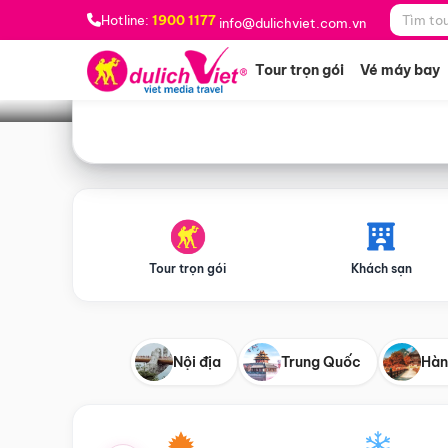
Bạn muốn đi đâu?
*
Hotline:
1900 1177
info@dulichviet.com.vn
Tour trọn gói
Vé máy bay
Tour trọn gói
Khách sạn
Nội địa
Trung Quốc
Hàn