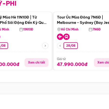
Ỹ-PHI
Điểm nổi bật
Điểm nổi
ỹ Mùa Hè 11N10Đ | Từ
Tour Úc Mùa Đông 7N6Đ |
Phố Sôi Động Đến Kỳ Quan
Melbourne - Sydney (Bay Je
Nhiên Mỹ
Airways)
í Minh
11N10Đ
Hồ Chí Minh
7N6Đ
4/08
28/08
Giá từ:
Xem chi tiết
Xem chi 
900.000đ
47.990.000đ