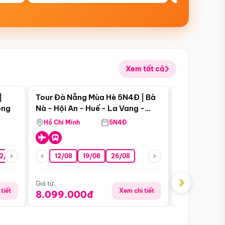
Xem tất cả
 bật
Điểm nổi bật
|
Tour Đà Nẵng Mùa Hè 5N4Đ | Bà
Tour Đà Nẵn
ong
Nà - Hội An - Huế - La Vang -
Nà - Hội An
Động Thiên Đường
Nha
Hồ Chí Minh
5N4Đ
Hồ Chí Minh
2/08
26/08
05/09
12/08
19/08
09/09
26/08
12/09
13/08
›
Giá từ:
Giá từ:
tiết
Xem chi tiết
8.099.000đ
6.899.00