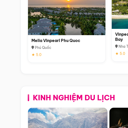
Vinpea
Bay
Melia Vinpearl Phu Quoc
Nha T
Phú Quốc
★ 5.0
★ 5.0
KINH NGHIỆM DU LỊCH