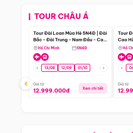
TOUR CHÂU Á
Điểm nổi bật
Tour Đài Loan Mùa Hè 5N4Đ | Đài
Tour Đ
Bắc - Đài Trung - Nam Đầu - Cao
Cao Hù
Hùng ( Bay Vn)
(Bay V
Hồ Chí Minh
5N4Đ
Hồ Ch
13/08
12/09
01/10
0
‹
Giá từ:
Giá từ:
Xem chi tiết
12.999.000đ
12.9