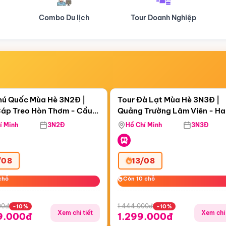
Tour Doanh Nghiệp
Du lịch Hành Hương
Điểm nổi bật
Điểm nổi
ngày 08:28:00
Còn
05 ngày 08:28:00
hú Quốc Mùa Hè 3N2Đ |
Tour Đà Lạt Mùa Hè 3N3Đ |
áp Treo Hòn Thơm - Cầu
Quảng Trường Lâm Viên - H
áp Treo Hòn Thơm
Công Viên Nước Aquatopia
Hill - Puppy Farm
í Minh
3N2Đ
Hồ Chí Minh
3N3Đ
/08
13/08
chỗ
chỗ
Còn 10 chỗ
Còn 10 chỗ
00đ
1.444.000đ
-10%
-10%
Xem chi tiết
Xem chi 
9.000đ
1.299.000đ