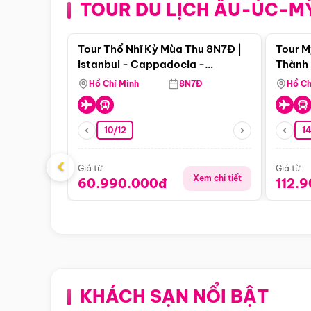
TOUR DU LỊCH ÂU-ÚC-M
Điểm nổi bật
Tour Thổ Nhĩ Kỳ Mùa Thu 8N7Đ |
Tour M
Istanbul - Cappadocia -
Thành 
Pamukkale
Thiên 
Hồ Chí Minh
8N7Đ
Hồ Ch
10/12
1
‹
Giá từ:
Giá từ:
Xem chi tiết
60.990.000đ
112.
KHÁCH SẠN NỔI BẬT