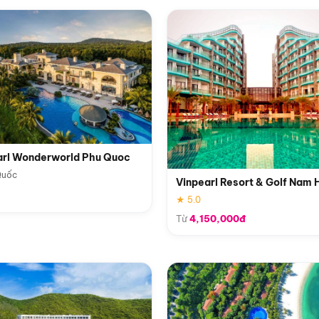
arl Wonderworld Phu Quoc
Quốc
Vinpearl Resort & Golf Nam 
★ 5.0
Từ
4,150,000đ