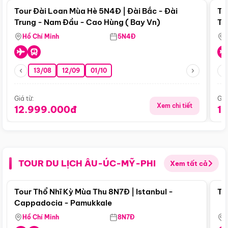
Tour Đài Loan Mùa Hè 5N4Đ | Đài Bắc - Đài
To
Trung - Nam Đầu - Cao Hùng ( Bay Vn)
Tr
Hồ Chí Minh
5N4Đ
13/08
12/09
01/10
Giá từ:
Giá
Xem chi tiết
12.999.000đ
1
TOUR DU LỊCH ÂU-ÚC-MỸ-PHI
Xem tất cả
Điểm nổi bật
Tour Thổ Nhĩ Kỳ Mùa Thu 8N7Đ | Istanbul -
To
Cappadocia - Pamukkale
Hồ Chí Minh
8N7Đ