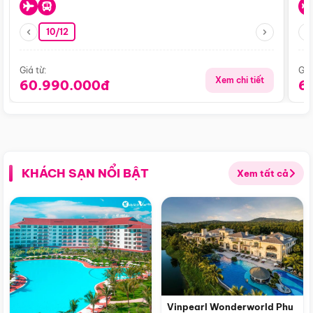
10/12
Giá từ:
Giá
Xem chi tiết
60.990.000đ
6
KHÁCH SẠN NỔI BẬT
Xem tất cả
Vinpearl Wonderworld Phu