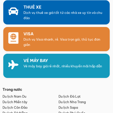
THUÊ XE
Dịch vụ thuê xe giá tốt từ các nhà xe uy tín và chu
đáo
VISA
Dịch vụ Visa nhanh, rẻ. Visa trọn gói, thủ tục đơn
giản
VÉ MÁY BAY
Vé máy bay giá rẻ nhất, nhiều khuyến mãi hấp dẫn
Trong nước
Du lịch Nam Du
Du lịch Đà Lạt
Du lịch Miền tây
Du lịch Nha Trang
Du lịch Côn Đảo
Du lịch Sapa