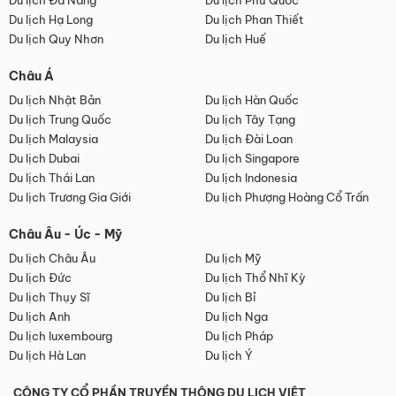
Du lịch Đà Nẵng
Du lịch Phú Quốc
Du lịch Hạ Long
Du lịch Phan Thiết
Du lịch Quy Nhơn
Du lịch Huế
Châu Á
Du lịch Nhật Bản
Du lịch Hàn Quốc
Du lịch Trung Quốc
Du lịch Tây Tạng
Du lịch Malaysia
Du lịch Đài Loan
Du lịch Dubai
Du lịch Singapore
Du lịch Thái Lan
Du lịch Indonesia
Du lịch Trương Gia Giới
Du lịch Phượng Hoàng Cổ Trấn
Châu Âu - Úc - Mỹ
Du lịch Châu Âu
Du lịch Mỹ
Du lịch Đức
Du lịch Thổ Nhĩ Kỳ
Du lịch Thụy Sĩ
Du lịch Bỉ
Du lịch Anh
Du lịch Nga
Du lịch luxembourg
Du lịch Pháp
Du lịch Hà Lan
Du lịch Ý
CÔNG TY CỔ PHẦN TRUYỀN THÔNG DU LỊCH VIỆT