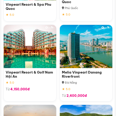
Quoc
Vinpearl Resort & Spa Phu
Phú Quốc
Quoc
★ 5.0
★ 5.0
Vinpearl Resort & Golf Nam
Melia Vinpearl Danang
Hội An
Riverfront
★ 5.0
Đà Nẵng
Từ
4,150,000đ
★ 5.0
Từ
2,400,000đ