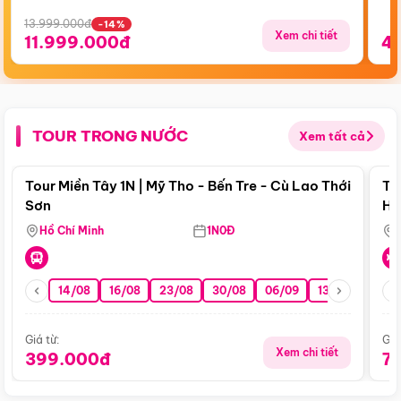
13.999.000đ
-14%
Xem chi tiết
11.999.000đ
4
TOUR TRONG NƯỚC
Xem tất cả
Điểm nổi bật
Tour Miền Tây 1N | Mỹ Tho - Bến Tre - Cù Lao Thới
To
Sơn
Hu
Hồ Chí Minh
1N0Đ
14/08
16/08
23/08
30/08
06/09
13/09
20/0
Giá từ:
Giá
Xem chi tiết
399.000đ
7