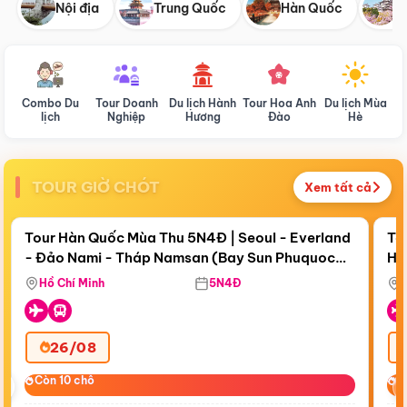
Nội địa
Trung Quốc
Hàn Quốc
N
Combo Du
Tour Doanh
Du lịch Hành
Tour Hoa Anh
Du lịch Mùa
D
lịch
Nghiệp
Hương
Đào
Hè
TOUR GIỜ CHÓT
Xem tất cả
Điểm nổi bật
Còn
19 ngày 02:16:41
Cò
Tour Hàn Quốc Mùa Thu 5N4Đ | Seoul - Everland
To
- Đảo Nami - Tháp Namsan (Bay Sun Phuquoc
Hò
Tặ
Airways)
Aq
Hồ Chí Minh
5N4Đ
26/08
‹
Còn 10 chỗ
Còn 10 chỗ
C
C