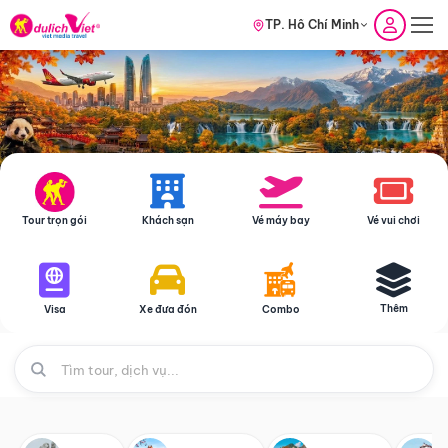
TP. Hồ Chí Minh
Tour trọn gói
Khách sạn
Vé máy bay
Vé vui chơi
Thêm
Visa
Xe đưa đón
Combo