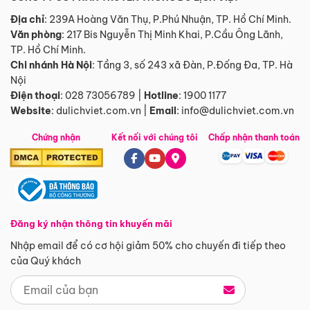
Địa chỉ
: 239A Hoàng Văn Thụ, P.Phú Nhuận, TP. Hồ Chí Minh.
Văn phòng
:
217 Bis Nguyễn Thị Minh Khai, P.Cầu Ông Lãnh,
TP. Hồ Chí Minh.
Chi nhánh Hà Nội
:
Tầng 3, số 243 xã Đàn, P.Đống Đa, TP. Hà
Nội
Điện thoại
:
028 73056789
|
Hotline
:
1900 1177
Website
:
dulichviet.com.vn
|
Email
:
info@dulichviet.com.vn
Chứng nhận
Kết nối với chúng tôi
Chấp nhận thanh toán
Đăng ký nhận thông tin khuyến mãi
Nhập email để có cơ hội giảm 50% cho chuyến đi tiếp theo
của Quý khách