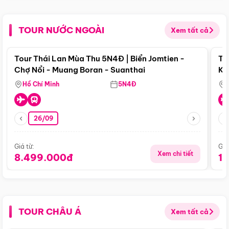
TOUR NƯỚC NGOÀI
Xem tất cả
Điểm nổi bật
Tour Thái Lan Mùa Thu 5N4Đ | Biển Jomtien -
To
Chợ Nổi - Muang Boran - Suanthai
Ku
Si
Hồ Chí Minh
5N4Đ
26/09
Giá từ:
Giá
Xem chi tiết
8.499.000đ
1
TOUR CHÂU Á
Xem tất cả
Điểm nổi bật