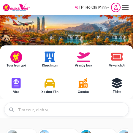
TP. Hồ Chí Minh
Tour trọn gói
Khách sạn
Vé máy bay
Vé vui chơi
Thêm
Visa
Xe đưa đón
Combo