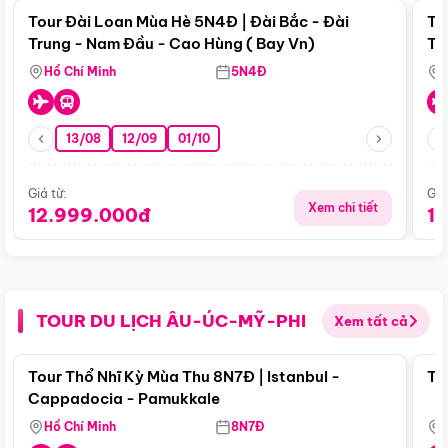
Tour Đài Loan Mùa Hè 5N4Đ | Đài Bắc - Đài
To
Trung - Nam Đầu - Cao Hùng ( Bay Vn)
Tr
Hồ Chí Minh
5N4Đ
13/08
12/09
01/10
Giá từ:
Giá
Xem chi tiết
12.999.000đ
1
TOUR DU LỊCH ÂU-ÚC-MỸ-PHI
Xem tất cả
Điểm nổi bật
Tour Thổ Nhĩ Kỳ Mùa Thu 8N7Đ | Istanbul -
To
Cappadocia - Pamukkale
Hồ Chí Minh
8N7Đ