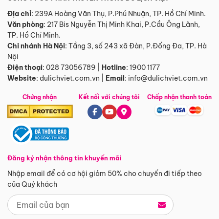
Địa chỉ
: 239A Hoàng Văn Thụ, P.Phú Nhuận, TP. Hồ Chí Minh.
Văn phòng
:
217 Bis Nguyễn Thị Minh Khai, P.Cầu Ông Lãnh,
TP. Hồ Chí Minh.
Chi nhánh Hà Nội
:
Tầng 3, số 243 xã Đàn, P.Đống Đa, TP. Hà
Nội
Điện thoại
:
028 73056789
|
Hotline
:
1900 1177
Website
:
dulichviet.com.vn
|
Email
:
info@dulichviet.com.vn
Chứng nhận
Kết nối với chúng tôi
Chấp nhận thanh toán
Đăng ký nhận thông tin khuyến mãi
Nhập email để có cơ hội giảm 50% cho chuyến đi tiếp theo
của Quý khách