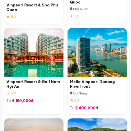
Quoc
Vinpearl Resort & Spa Phu
Phú Quốc
Quoc
★ 5.0
★ 5.0
Vinpearl Resort & Golf Nam
Melia Vinpearl Danang
Hội An
Riverfront
★ 5.0
Đà Nẵng
Từ
4,150,000đ
★ 5.0
Từ
2,400,000đ