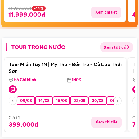
13.999.000đ
-14%
Xem chi tiết
11.999.000đ
4
TOUR TRONG NƯỚC
Xem tất cả
Điểm nổi bật
Tour Miền Tây 1N | Mỹ Tho - Bến Tre - Cù Lao Thới
To
Sơn
Hu
Hồ Chí Minh
1N0Đ
09/08
14/08
16/08
23/08
30/08
06/09
13/0
Giá từ:
Giá
Xem chi tiết
399.000đ
7