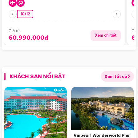
10/12
Giá từ:
Giá
Xem chi tiết
60.990.000đ
6
KHÁCH SẠN NỔI BẬT
Xem tất cả
Vinpearl Wonderworld Phu