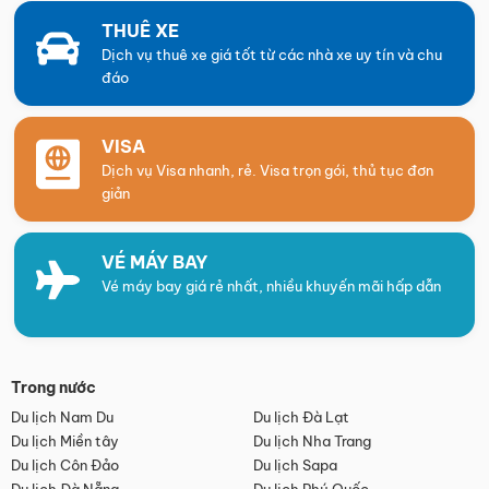
THUÊ XE
Dịch vụ thuê xe giá tốt từ các nhà xe uy tín và chu
đáo
VISA
Dịch vụ Visa nhanh, rẻ. Visa trọn gói, thủ tục đơn
giản
VÉ MÁY BAY
Vé máy bay giá rẻ nhất, nhiều khuyến mãi hấp dẫn
Trong nước
Du lịch Nam Du
Du lịch Đà Lạt
Du lịch Miền tây
Du lịch Nha Trang
Du lịch Côn Đảo
Du lịch Sapa