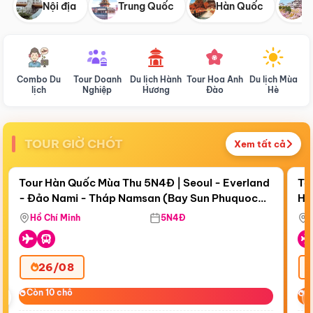
Nội địa
Trung Quốc
Hàn Quốc
N
Combo Du
Tour Doanh
Du lịch Hành
Tour Hoa Anh
Du lịch Mùa
D
lịch
Nghiệp
Hương
Đào
Hè
TOUR GIỜ CHÓT
Xem tất cả
Điểm nổi bật
Còn
19 ngày 11:47:39
Cò
Tour Hàn Quốc Mùa Thu 5N4Đ | Seoul - Everland
To
- Đảo Nami - Tháp Namsan (Bay Sun Phuquoc
Hò
Tặ
Airways)
Aq
Hồ Chí Minh
5N4Đ
26/08
‹
Còn 10 chỗ
Còn 10 chỗ
C
C