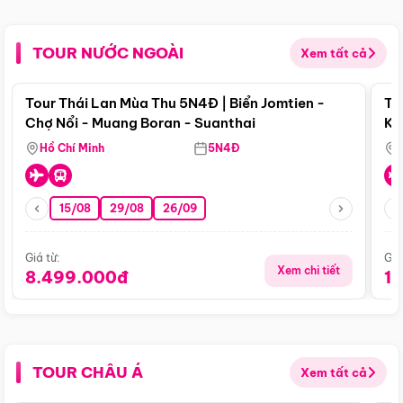
TOUR NƯỚC NGOÀI
Xem tất cả
Điểm nổi bật
Tour Thái Lan Mùa Thu 5N4Đ | Biển Jomtien -
To
Chợ Nổi - Muang Boran - Suanthai
Ku
Si
Hồ Chí Minh
5N4Đ
15/08
29/08
26/09
Giá từ:
Giá
Xem chi tiết
8.499.000đ
1
TOUR CHÂU Á
Xem tất cả
Điểm nổi bật