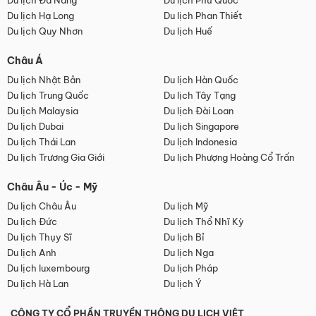
Du lịch Đà Nẵng
Du lịch Phú Quốc
Du lịch Hạ Long
Du lịch Phan Thiết
Du lịch Quy Nhơn
Du lịch Huế
Châu Á
Du lịch Nhật Bản
Du lịch Hàn Quốc
Du lịch Trung Quốc
Du lịch Tây Tạng
Du lịch Malaysia
Du lịch Đài Loan
Du lịch Dubai
Du lịch Singapore
Du lịch Thái Lan
Du lịch Indonesia
Du lịch Trương Gia Giới
Du lịch Phượng Hoàng Cổ Trấn
Châu Âu - Úc - Mỹ
Du lịch Châu Âu
Du lịch Mỹ
Du lịch Đức
Du lịch Thổ Nhĩ Kỳ
Du lịch Thụy Sĩ
Du lịch Bỉ
Du lịch Anh
Du lịch Nga
Du lịch luxembourg
Du lịch Pháp
Du lịch Hà Lan
Du lịch Ý
CÔNG TY CỔ PHẦN TRUYỀN THÔNG DU LỊCH VIỆT