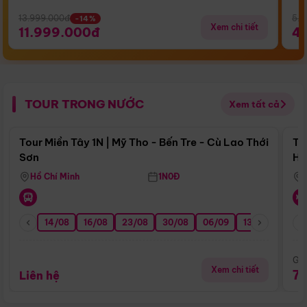
13.999.000đ
5.5
-14%
Xem chi tiết
11.999.000đ
4
TOUR TRONG NƯỚC
Xem tất cả
Điểm nổi bật
Tour Miền Tây 1N | Mỹ Tho - Bến Tre - Cù Lao Thới
To
Sơn
Hu
Hồ Chí Minh
1N0Đ
14/08
16/08
23/08
30/08
06/09
13/09
20/0
Giá
Xem chi tiết
7
Liên hệ