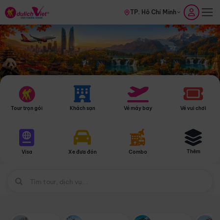
TP. Hồ Chí Minh
Tour trọn gói
Khách sạn
Vé máy bay
Vé vui chơi
Thêm
Visa
Xe đưa đón
Combo