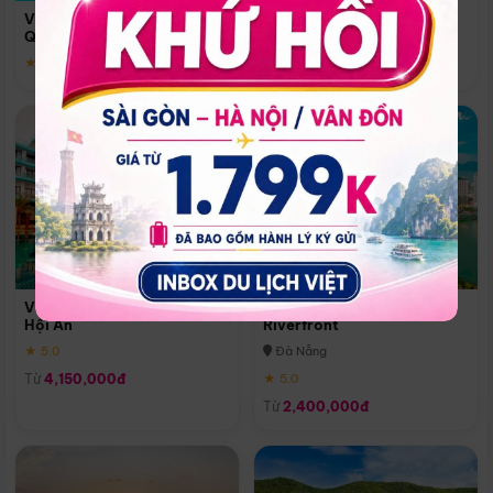
Quoc
Vinpearl Resort & Spa Phu
Phú Quốc
Quoc
★ 5.0
★ 5.0
Vinpearl Resort & Golf Nam
Melia Vinpearl Danang
Hội An
Riverfront
★ 5.0
Đà Nẵng
Từ
4,150,000đ
★ 5.0
Từ
2,400,000đ