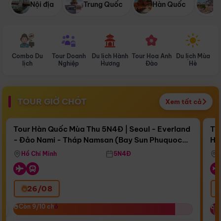
Nội địa
Trung Quốc
Hàn Quốc
N
Combo Du
Tour Doanh
Du lịch Hành
Tour Hoa Anh
Du lịch Mùa
D
lịch
Nghiệp
Hương
Đào
Hè
TOUR GIỜ CHÓT
Xem tất cả
Điểm nổi bật
Còn
17 ngày 10:10:56
Cò
Tour Hàn Quốc Mùa Thu 5N4Đ | Seoul - Everland
To
- Đảo Nami - Tháp Namsan (Bay Sun Phuquoc
Hò
Bay Sun Phuquoc Airways
Tặ
Airways)
Aq
Hồ Chí Minh
5N4Đ
26/08
‹
Còn 9/10 chỗ
Còn 9/10 chỗ
C
C