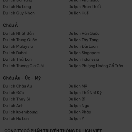
Du lịch Đà Nẵng
Du lịch Phú Quốc
Du lịch Hạ Long
Du lịch Phan Thiết
Du lịch Quy Nhơn
Du lịch Huế
Châu Á
Du lịch Nhật Bản
Du lịch Hàn Quốc
Du lịch Trung Quốc
Du lịch Tây Tạng
Du lịch Malaysia
Du lịch Đài Loan
Du lịch Dubai
Du lịch Singapore
Du lịch Thái Lan
Du lịch Indonesia
Du lịch Trương Gia Giới
Du lịch Phượng Hoàng Cổ Trấn
Châu Âu - Úc - Mỹ
Du lịch Châu Âu
Du lịch Mỹ
Du lịch Đức
Du lịch Thổ Nhĩ Kỳ
Du lịch Thụy Sĩ
Du lịch Bỉ
Du lịch Anh
Du lịch Nga
Du lịch luxembourg
Du lịch Pháp
Du lịch Hà Lan
Du lịch Ý
CÔNG TY CỔ PHẦN TRUYỀN THÔNG DU LỊCH VIỆT