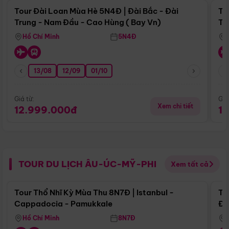
Tour Đài Loan Mùa Hè 5N4Đ | Đài Bắc - Đài
To
Trung - Nam Đầu - Cao Hùng ( Bay Vn)
Tr
Hồ Chí Minh
5N4Đ
13/08
12/09
01/10
Giá từ:
Giá
Xem chi tiết
12.999.000đ
1
TOUR DU LỊCH ÂU-ÚC-MỸ-PHI
Xem tất cả
Điểm nổi bật
Tour Thổ Nhĩ Kỳ Mùa Thu 8N7Đ | Istanbul -
To
Cappadocia - Pamukkale
Đế
Hồ Chí Minh
8N7Đ