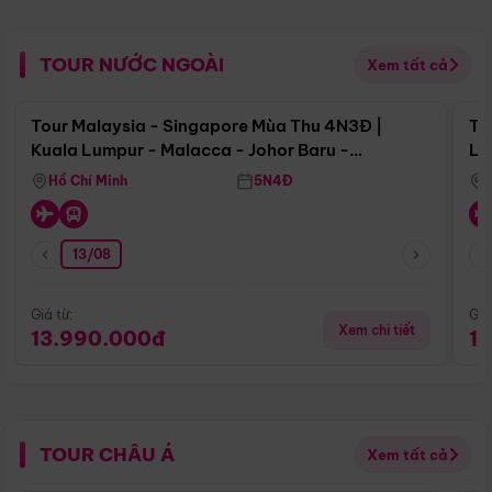
TOUR NƯỚC NGOÀI
Xem tất cả
Điểm nổi bật
Tour Malaysia - Singapore Mùa Thu 4N3Đ |
To
Kuala Lumpur - Malacca - Johor Baru -
Lử
Singapore
Hồ Chí Minh
5N4Đ
13/08
Giá từ:
Giá
Xem chi tiết
13.990.000đ
1
TOUR CHÂU Á
Xem tất cả
Điểm nổi bật