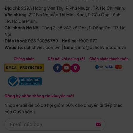
Địa chỉ
: 239A Hoàng Văn Thụ, P.Phú Nhuận, TP. Hồ Chí Minh.
Văn phòng
:
217 Bis Nguyễn Thị Minh Khai, P.Cầu Ông Lãnh,
TP. Hồ Chí Minh.
Chi nhánh Hà Nội
:
Tầng 3, số 243 xã Đàn, P.Đống Đa, TP. Hà
Nội
Điện thoại
:
028 73056789
|
Hotline
:
1900 1177
Website
:
dulichviet.com.vn
|
Email
:
info@dulichviet.com.vn
Chứng nhận
Kết nối với chúng tôi
Chấp nhận thanh toán
Đăng ký nhận thông tin khuyến mãi
Nhập email để có cơ hội giảm 50% cho chuyến đi tiếp theo
của Quý khách