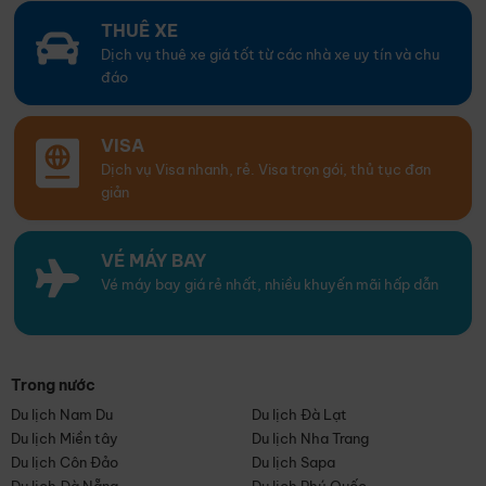
THUÊ XE
Dịch vụ thuê xe giá tốt từ các nhà xe uy tín và chu
đáo
VISA
Dịch vụ Visa nhanh, rẻ. Visa trọn gói, thủ tục đơn
giản
VÉ MÁY BAY
Vé máy bay giá rẻ nhất, nhiều khuyến mãi hấp dẫn
Trong nước
Du lịch Nam Du
Du lịch Đà Lạt
Du lịch Miền tây
Du lịch Nha Trang
Du lịch Côn Đảo
Du lịch Sapa