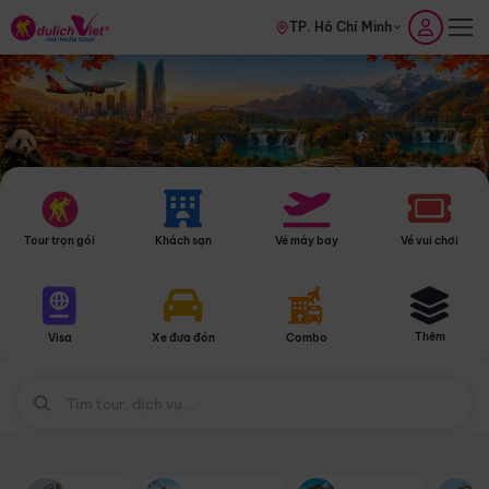
TP. Hồ Chí Minh
Tour trọn gói
Khách sạn
Vé máy bay
Vé vui chơi
Thêm
Visa
Xe đưa đón
Combo