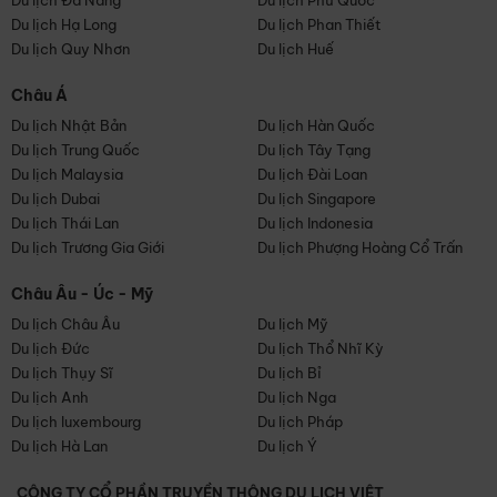
Du lịch Đà Nẵng
Du lịch Phú Quốc
Du lịch Hạ Long
Du lịch Phan Thiết
Du lịch Quy Nhơn
Du lịch Huế
Châu Á
Du lịch Nhật Bản
Du lịch Hàn Quốc
Du lịch Trung Quốc
Du lịch Tây Tạng
Du lịch Malaysia
Du lịch Đài Loan
Du lịch Dubai
Du lịch Singapore
Du lịch Thái Lan
Du lịch Indonesia
Du lịch Trương Gia Giới
Du lịch Phượng Hoàng Cổ Trấn
Châu Âu - Úc - Mỹ
Du lịch Châu Âu
Du lịch Mỹ
Du lịch Đức
Du lịch Thổ Nhĩ Kỳ
Du lịch Thụy Sĩ
Du lịch Bỉ
Du lịch Anh
Du lịch Nga
Du lịch luxembourg
Du lịch Pháp
Du lịch Hà Lan
Du lịch Ý
CÔNG TY CỔ PHẦN TRUYỀN THÔNG DU LỊCH VIỆT