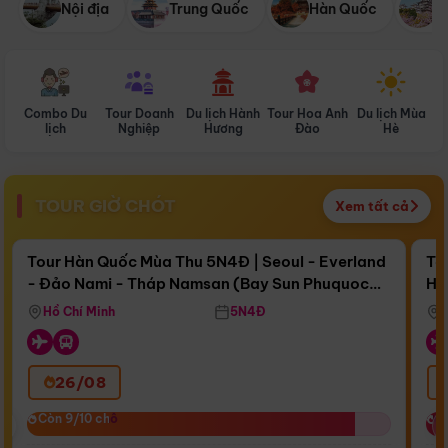
Nội địa
Trung Quốc
Hàn Quốc
N
Combo Du
Tour Doanh
Du lịch Hành
Tour Hoa Anh
Du lịch Mùa
D
lịch
Nghiệp
Hương
Đào
Hè
TOUR GIỜ CHÓT
Xem tất cả
Điểm nổi bật
Còn
17 ngày 01:35:12
Cò
Tour Hàn Quốc Mùa Thu 5N4Đ | Seoul - Everland
To
- Đảo Nami - Tháp Namsan (Bay Sun Phuquoc
Hò
Bay Sun Phuquoc Airways
Tặ
Airways)
Aq
Hồ Chí Minh
5N4Đ
26/08
‹
Còn 9/10 chỗ
Còn 9/10 chỗ
C
C