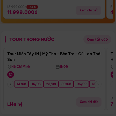
13.999.000đ
5.5
-14%
Xem chi tiết
11.999.000đ
4
TOUR TRONG NƯỚC
Xem tất cả
Điểm nổi bật
Tour Miền Tây 1N | Mỹ Tho - Bến Tre - Cù Lao Thới
To
Sơn
Hu
Hồ Chí Minh
1N0Đ
14/08
16/08
23/08
30/08
06/09
13/09
20/0
Giá
Xem chi tiết
7
Liên hệ