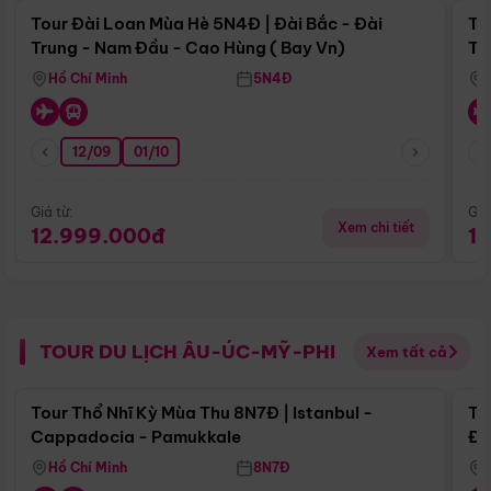
Tour Đài Loan Mùa Hè 5N4Đ | Đài Bắc - Đài
To
Trung - Nam Đầu - Cao Hùng ( Bay Vn)
Tr
Hồ Chí Minh
5N4Đ
12/09
01/10
Giá từ:
Giá
Xem chi tiết
12.999.000đ
1
TOUR DU LỊCH ÂU-ÚC-MỸ-PHI
Xem tất cả
Điểm nổi bật
Tour Thổ Nhĩ Kỳ Mùa Thu 8N7Đ | Istanbul -
To
Cappadocia - Pamukkale
Đế
Hồ Chí Minh
8N7Đ