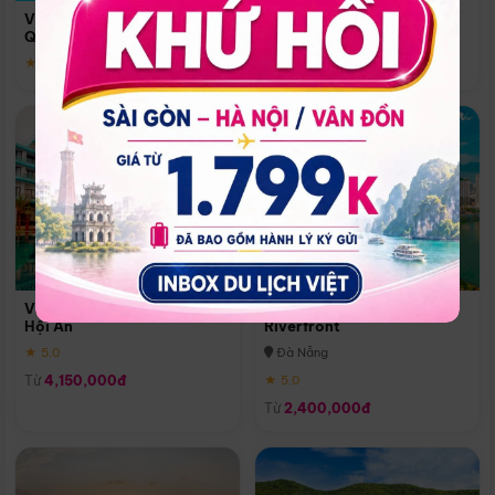
Quoc
Vinpearl Resort & Spa Phu
Phú Quốc
Quoc
★ 5.0
★ 5.0
Vinpearl Resort & Golf Nam
Melia Vinpearl Danang
Hội An
Riverfront
★ 5.0
Đà Nẵng
Từ
4,150,000đ
★ 5.0
Từ
2,400,000đ