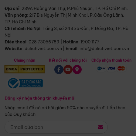
Địa chỉ
: 239A Hoàng Văn Thụ, P.Phú Nhuận, TP. Hồ Chí Minh.
Văn phòng
:
217 Bis Nguyễn Thị Minh Khai, P.Cầu Ông Lãnh,
TP. Hồ Chí Minh.
Chi nhánh Hà Nội
:
Tầng 3, số 243 xã Đàn, P.Đống Đa, TP. Hà
Nội
Điện thoại
:
028 73056789
|
Hotline
:
1900 1177
Website
:
dulichviet.com.vn
|
Email
:
info@dulichviet.com.vn
Chứng nhận
Kết nối với chúng tôi
Chấp nhận thanh toán
Đăng ký nhận thông tin khuyến mãi
Nhập email để có cơ hội giảm 50% cho chuyến đi tiếp theo
của Quý khách