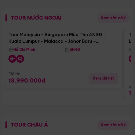
TOUR NƯỚC NGOÀI
Xem tất cả
Điểm nổi bật
Tour Malaysia - Singapore Mùa Thu 4N3Đ |
To
Kuala Lumpur - Malacca - Johor Baru -
Lử
Singapore
Hồ Chí Minh
5N4Đ
Giá từ:
Xem chi tiết
13.990.000đ
Giá
1
TOUR CHÂU Á
Xem tất cả
Điểm nổi bật