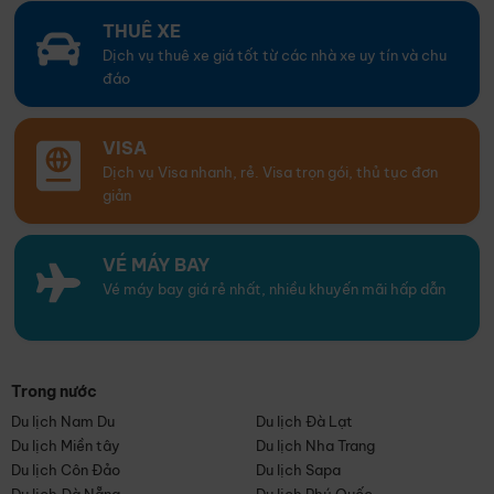
THUÊ XE
Dịch vụ thuê xe giá tốt từ các nhà xe uy tín và chu
đáo
VISA
Dịch vụ Visa nhanh, rẻ. Visa trọn gói, thủ tục đơn
giản
VÉ MÁY BAY
Vé máy bay giá rẻ nhất, nhiều khuyến mãi hấp dẫn
Trong nước
Du lịch Nam Du
Du lịch Đà Lạt
Du lịch Miền tây
Du lịch Nha Trang
Du lịch Côn Đảo
Du lịch Sapa