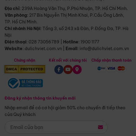
Địa chỉ
: 239A Hoàng Văn Thụ, P.Phú Nhuận, TP. Hồ Chí Minh.
Văn phòng
:
217 Bis Nguyễn Thị Minh Khai, P.Cầu Ông Lãnh,
TP. Hồ Chí Minh.
Chi nhánh Hà Nội
:
Tầng 3, số 243 xã Đàn, P.Đống Đa, TP. Hà
Nội
Điện thoại
:
028 73056789
|
Hotline
:
1900 1177
Website
:
dulichviet.com.vn
|
Email
:
info@dulichviet.com.vn
Chứng nhận
Kết nối với chúng tôi
Chấp nhận thanh toán
Đăng ký nhận thông tin khuyến mãi
Nhập email để có cơ hội giảm 50% cho chuyến đi tiếp theo
của Quý khách