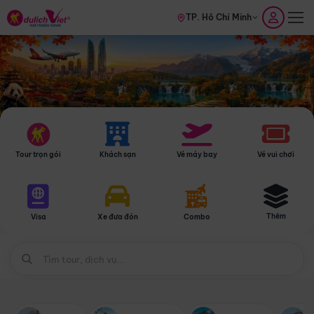
TP. Hồ Chí Minh
Tour trọn gói
Khách sạn
Vé máy bay
Vé vui chơi
Thêm
Visa
Xe đưa đón
Combo