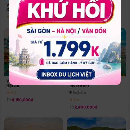
Quoc
Vinpearl Resort & Spa Phu
Phú Quốc
Quoc
★ 5.0
★ 5.0
Vinpearl Resort & Golf Nam
Melia Vinpearl Danang
Hội An
Riverfront
★ 5.0
Đà Nẵng
Từ
4,150,000đ
★ 5.0
Từ
2,400,000đ