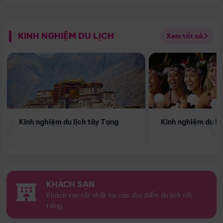
KINH NGHIỆM DU LỊCH
Xem tất cả
‹
Kinh nghiệm du lịch tây Tạng
Kinh nghiệm du l
KHÁCH SẠN
Khách sạn tốt nhất tại các địa điểm du lịch nổi
tiếng.