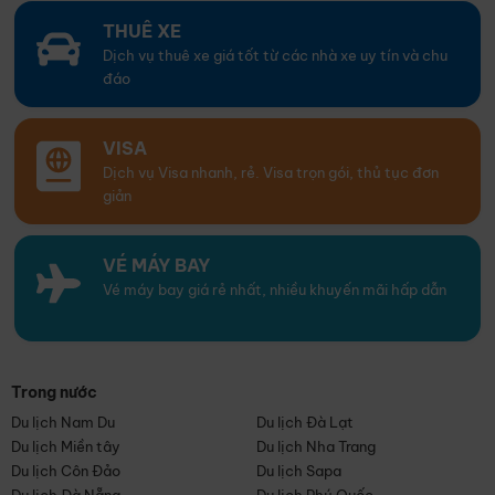
THUÊ XE
Dịch vụ thuê xe giá tốt từ các nhà xe uy tín và chu
đáo
VISA
Dịch vụ Visa nhanh, rẻ. Visa trọn gói, thủ tục đơn
giản
VÉ MÁY BAY
Vé máy bay giá rẻ nhất, nhiều khuyến mãi hấp dẫn
Trong nước
Du lịch Nam Du
Du lịch Đà Lạt
Du lịch Miền tây
Du lịch Nha Trang
Du lịch Côn Đảo
Du lịch Sapa