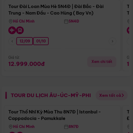
Tour Đài Loan Mùa Hè 5N4Đ | Đài Bắc - Đài
To
Trung - Nam Đầu - Cao Hùng ( Bay Vn)
Tr
Hồ Chí Minh
5N4Đ
12/09
01/10
Giá từ:
Giá
Xem chi tiết
12.999.000đ
1
TOUR DU LỊCH ÂU-ÚC-MỸ-PHI
Xem tất cả
Điểm nổi bật
Tour Thổ Nhĩ Kỳ Mùa Thu 8N7Đ | Istanbul -
To
Cappadocia - Pamukkale
Đế
Hồ Chí Minh
8N7Đ