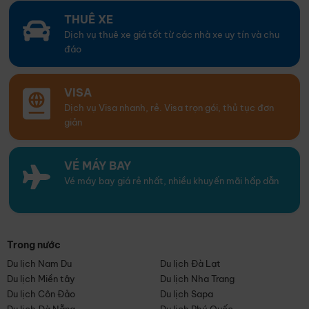
THUÊ XE
Dịch vụ thuê xe giá tốt từ các nhà xe uy tín và chu
đáo
VISA
Dịch vụ Visa nhanh, rẻ. Visa trọn gói, thủ tục đơn
giản
VÉ MÁY BAY
Vé máy bay giá rẻ nhất, nhiều khuyến mãi hấp dẫn
Trong nước
Du lịch Nam Du
Du lịch Đà Lạt
Du lịch Miền tây
Du lịch Nha Trang
Du lịch Côn Đảo
Du lịch Sapa