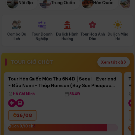
Nội địa
Trung Quốc
Hàn Quốc
N
Combo Du
Tour Doanh
Du lịch Hành
Tour Hoa Anh
Du lịch Mùa
D
lịch
Nghiệp
Hương
Đào
Hè
TOUR GIỜ CHÓT
Xem tất cả
Điểm nổi bật
Còn
16 ngày 14:57:13
Cò
Tour Hàn Quốc Mùa Thu 5N4Đ | Seoul - Everland
To
- Đảo Nami - Tháp Namsan (Bay Sun Phuquoc
Hò
Bay Sun Phuquoc Airways
Tặ
Airways)
Aq
Hồ Chí Minh
5N4Đ
26/08
‹
Còn 9/10 chỗ
Còn 9/10 chỗ
C
C