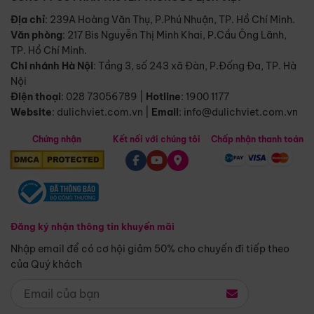
Địa chỉ
: 239A Hoàng Văn Thụ, P.Phú Nhuận, TP. Hồ Chí Minh.
Văn phòng
:
217 Bis Nguyễn Thị Minh Khai, P.Cầu Ông Lãnh,
TP. Hồ Chí Minh.
Chi nhánh Hà Nội
:
Tầng 3, số 243 xã Đàn, P.Đống Đa, TP. Hà
Nội
Điện thoại
:
028 73056789
|
Hotline
:
1900 1177
Website
:
dulichviet.com.vn
|
Email
:
info@dulichviet.com.vn
Chứng nhận
Kết nối với chúng tôi
Chấp nhận thanh toán
Đăng ký nhận thông tin khuyến mãi
Nhập email để có cơ hội giảm 50% cho chuyến đi tiếp theo
của Quý khách