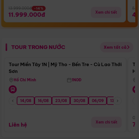
13.999.000đ
5.5
-14%
Xem chi tiết
11.999.000đ
4
TOUR TRONG NƯỚC
Xem tất cả
Điểm nổi bật
Tour Miền Tây 1N | Mỹ Tho - Bến Tre - Cù Lao Thới
To
Sơn
Hu
Hồ Chí Minh
1N0Đ
14/08
16/08
23/08
30/08
06/09
13/09
20/0
Giá
Xem chi tiết
7
Liên hệ