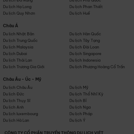
Du lịch Đà Nẵng
Du lịch Phú Quốc
Du lịch Hạ Long
Du lịch Phan Thiết
Du lịch Quy Nhơn
Du lịch Huế
Châu Á
Du lịch Nhật Bản
Du lịch Hàn Quốc
Du lịch Trung Quốc
Du lịch Tây Tạng
Du lịch Malaysia
Du lịch Đài Loan
Du lịch Dubai
Du lịch Singapore
Du lịch Thái Lan
Du lịch Indonesia
Du lịch Trương Gia Giới
Du lịch Phượng Hoàng Cổ Trấn
Châu Âu - Úc - Mỹ
Du lịch Châu Âu
Du lịch Mỹ
Du lịch Đức
Du lịch Thổ Nhĩ Kỳ
Du lịch Thụy Sĩ
Du lịch Bỉ
Du lịch Anh
Du lịch Nga
Du lịch luxembourg
Du lịch Pháp
Du lịch Hà Lan
Du lịch Ý
CÔNG TY CỔ PHẦN TRUYỀN THÔNG DU LỊCH VIỆT