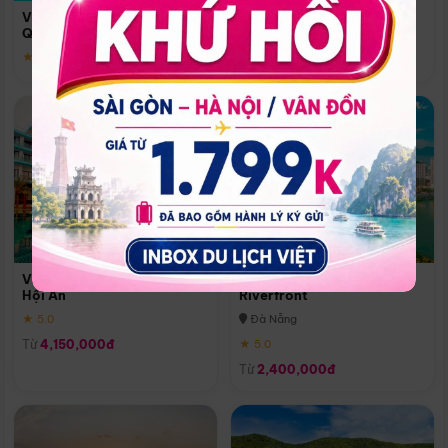
Quoc
Vinpearl Resort & Spa Phu
Phú Quốc
Quoc
★ 5.0
★ 5.0
Vinpearl Resort & Golf Nam
Melia Vinpearl Danang
Hội An
Riverfront
★ 5.0
Đà Nẵng
Từ
4,150,000đ
★ 5.0
Từ
2,400,000đ