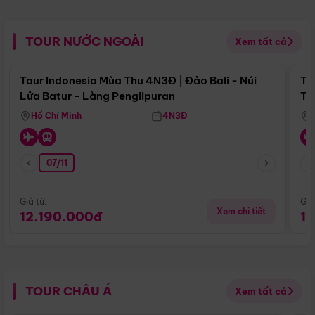
TOUR NƯỚC NGOÀI
Xem tất cả
Điểm nổi bật
Tour Indonesia Mùa Thu 4N3Đ | Đảo Bali - Núi
To
Lửa Batur - Làng Penglipuran
Tr
Hồ Chí Minh
4N3Đ
07/11
Giá từ:
Giá
Xem chi tiết
12.190.000đ
1
TOUR CHÂU Á
Xem tất cả
Điểm nổi bật