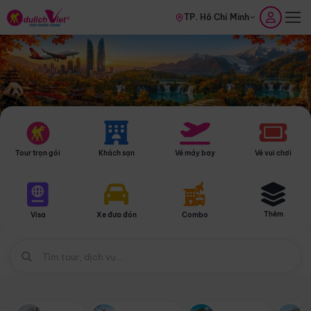
TP. Hồ Chí Minh
Tour trọn gói
Khách sạn
Vé máy bay
Vé vui chơi
Thêm
Visa
Xe đưa đón
Combo