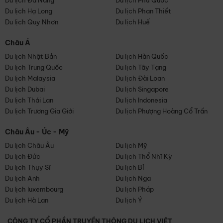
Du lịch Đà Nẵng
Du lịch Phú Quốc
Du lịch Hạ Long
Du lịch Phan Thiết
Du lịch Quy Nhơn
Du lịch Huế
Châu Á
Du lịch Nhật Bản
Du lịch Hàn Quốc
Du lịch Trung Quốc
Du lịch Tây Tạng
Du lịch Malaysia
Du lịch Đài Loan
Du lịch Dubai
Du lịch Singapore
Du lịch Thái Lan
Du lịch Indonesia
Du lịch Trương Gia Giới
Du lịch Phượng Hoàng Cổ Trấn
Châu Âu - Úc - Mỹ
Du lịch Châu Âu
Du lịch Mỹ
Du lịch Đức
Du lịch Thổ Nhĩ Kỳ
Du lịch Thụy Sĩ
Du lịch Bỉ
Du lịch Anh
Du lịch Nga
Du lịch luxembourg
Du lịch Pháp
Du lịch Hà Lan
Du lịch Ý
CÔNG TY CỔ PHẦN TRUYỀN THÔNG DU LỊCH VIỆT