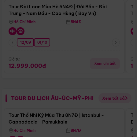
Tour Đài Loan Mùa Hè 5N4Đ | Đài Bắc - Đài
To
Trung - Nam Đầu - Cao Hùng ( Bay Vn)
Tr
Hồ Chí Minh
5N4Đ
12/09
01/10
Giá từ:
Giá
Xem chi tiết
12.999.000đ
1
TOUR DU LỊCH ÂU-ÚC-MỸ-PHI
Xem tất cả
Điểm nổi bật
Tour Thổ Nhĩ Kỳ Mùa Thu 8N7Đ | Istanbul -
To
Cappadocia - Pamukkale
Đế
Hồ Chí Minh
8N7Đ