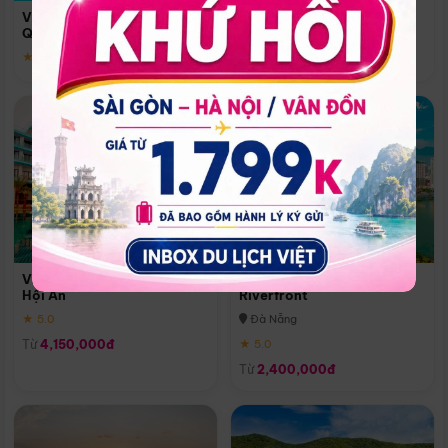
Quoc
Vinpearl Resort & Spa Phu
Phú Quốc
Quoc
★ 5.0
★ 5.0
Vinpearl Resort & Golf Nam
Melia Vinpearl Danang
Hội An
Riverfront
★ 5.0
Đà Nẵng
Từ
4,150,000đ
★ 5.0
Từ
2,400,000đ