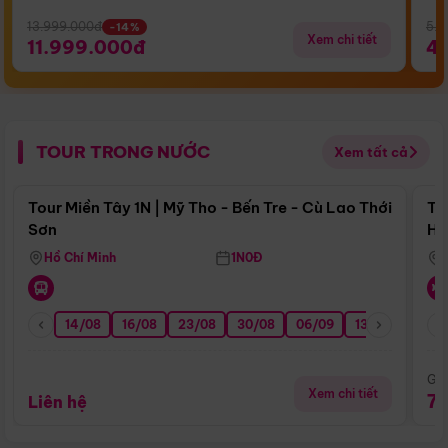
13.999.000đ
5.5
-14%
Xem chi tiết
11.999.000đ
4
TOUR TRONG NƯỚC
Xem tất cả
Điểm nổi bật
Tour Miền Tây 1N | Mỹ Tho - Bến Tre - Cù Lao Thới
To
Sơn
Hu
Hồ Chí Minh
1N0Đ
14/08
16/08
23/08
30/08
06/09
13/09
20/0
Giá
Xem chi tiết
7
Liên hệ