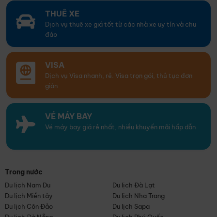
THUÊ XE
Dịch vụ thuê xe giá tốt từ các nhà xe uy tín và chu
đáo
VISA
Dịch vụ Visa nhanh, rẻ. Visa trọn gói, thủ tục đơn
giản
VÉ MÁY BAY
Vé máy bay giá rẻ nhất, nhiều khuyến mãi hấp dẫn
Trong nước
Du lịch Nam Du
Du lịch Đà Lạt
Du lịch Miền tây
Du lịch Nha Trang
Du lịch Côn Đảo
Du lịch Sapa