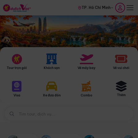
TP. Hồ Chí Minh
Tour trọn gói
Khách sạn
Vé máy bay
Vé vui chơi
Thêm
Visa
Xe đưa đón
Combo