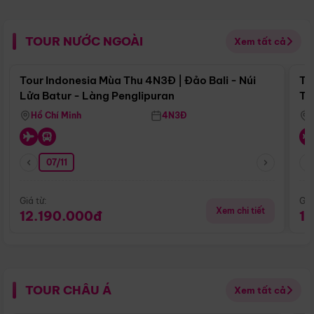
TOUR NƯỚC NGOÀI
Xem tất cả
Điểm nổi bật
Tour Indonesia Mùa Thu 4N3Đ | Đảo Bali - Núi
To
Lửa Batur - Làng Penglipuran
Tr
Hồ Chí Minh
4N3Đ
07/11
Giá từ:
Giá
Xem chi tiết
12.190.000đ
1
TOUR CHÂU Á
Xem tất cả
Điểm nổi bật