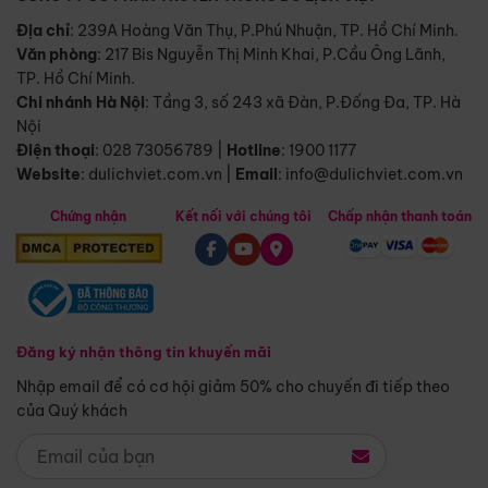
Địa chỉ
: 239A Hoàng Văn Thụ, P.Phú Nhuận, TP. Hồ Chí Minh.
Văn phòng
:
217 Bis Nguyễn Thị Minh Khai, P.Cầu Ông Lãnh,
TP. Hồ Chí Minh.
Chi nhánh Hà Nội
:
Tầng 3, số 243 xã Đàn, P.Đống Đa, TP. Hà
Nội
Điện thoại
:
028 73056789
|
Hotline
:
1900 1177
Website
:
dulichviet.com.vn
|
Email
:
info@dulichviet.com.vn
Chứng nhận
Kết nối với chúng tôi
Chấp nhận thanh toán
Đăng ký nhận thông tin khuyến mãi
Nhập email để có cơ hội giảm 50% cho chuyến đi tiếp theo
của Quý khách