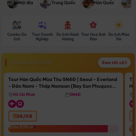
Nội địa
Trung Quốc
Hàn Quốc
N
Combo Du
Tour Doanh
Du lịch Hành
Tour Hoa Anh
Du lịch Mùa
D
lịch
Nghiệp
Hương
Đào
Hè
TOUR GIỜ CHÓT
Xem tất cả
Điểm nổi bật
Còn
16 ngày 10:10:09
Cò
Tour Hàn Quốc Mùa Thu 5N4Đ | Seoul - Everland
To
- Đảo Nami - Tháp Namsan (Bay Sun Phuquoc
Hò
Bay Sun Phuquoc Airways
Tặ
Airways)
Aq
Hồ Chí Minh
5N4Đ
26/08
‹
Còn 9/10 chỗ
Còn 9/10 chỗ
C
C