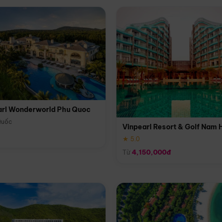
arl Wonderworld Phu Quoc
Quốc
Vinpearl Resort & Golf Nam 
★ 5.0
Từ
4,150,000đ