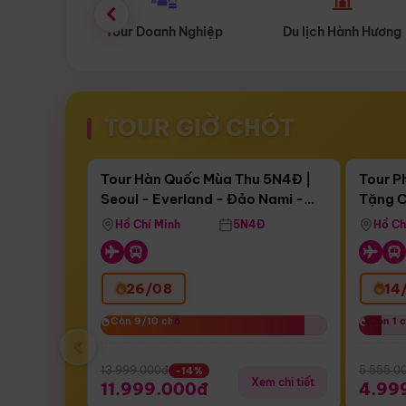
 Nghiệp
Du lịch Hành Hương
Tour Hoa Anh Đào
TOUR GIỜ CHÓT
Điểm nổi bật
Còn
17 ngày 08:41:21
Còn
05 
Tour Hàn Quốc Mùa Thu 5N4Đ |
Tour P
Seoul - Everland - Đảo Nami -
Tặng C
Bay Sun Phuquoc Airways
Tặng C
Tháp Namsan (Bay Sun Phuquoc
Hôn - 
Hồ Chí Minh
5N4Đ
Hồ Ch
Airways)
26/08
14
Còn 9/10 chỗ
Còn 9/10 chỗ
Còn 1 
Còn 1 
‹
13.999.000đ
5.555.0
-14%
Xem chi tiết
11.999.000đ
4.99