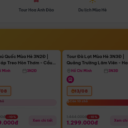
Du lịch Mùa Hè
Du lịch Mùa Thu
Điểm nổi bật
Điểm nổi
ngày 08:41:21
Còn
04 ngày 08:41:21
hú Quốc Mùa Hè 3N2Đ |
Tour Đà Lạt Mùa Hè 3N3Đ |
áp Treo Hòn Thơm - Cầu
Quảng Trường Lâm Viên - H
áp Treo Hòn Thơm
Công Viên Nước Aquatopia
Hill - Puppy Farm
í Minh
3N2Đ
Hồ Chí Minh
3N3Đ
/08
13/08
chỗ
chỗ
Còn 10 chỗ
Còn 10 chỗ
00đ
1.444.000đ
-10%
-10%
Xem chi tiết
Xem chi 
9.000đ
1.299.000đ