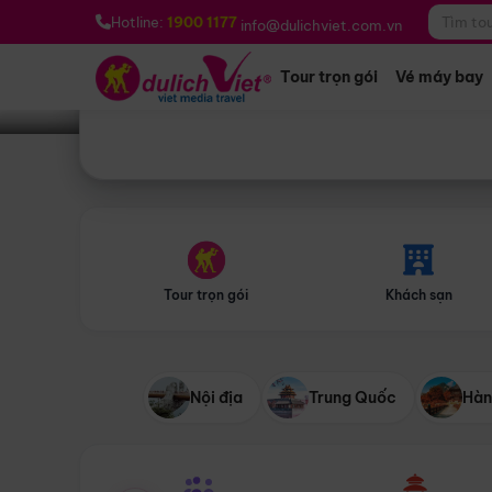
Bạn muốn đi đâu?
*
Hotline:
1900 1177
info@dulichviet.com.vn
Tour trọn gói
Vé máy bay
Tour trọn gói
Khách sạn
Nội địa
Trung Quốc
Hàn