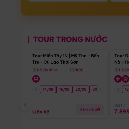
TOUR TRONG NƯỚC
Điểm nổi bật
Tour Miền Tây 1N | Mỹ Tho - Bến
Tour Đ
Tre - Cù Lao Thới Sơn
Nà - H
Nha
Hồ Chí Minh
1N0Đ
Hồ Ch
14/08
16/08
23/08
30/08
06/09
12
1
‹
Giá từ:
Xem chi tiết
7.89
Liên hệ