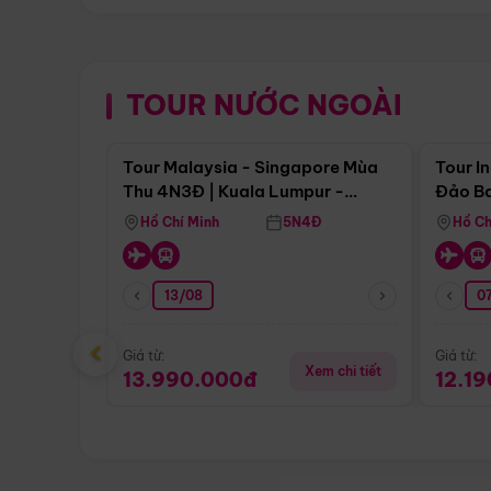
TOUR NƯỚC NGOÀI
Điểm nổi bật
Tour Malaysia - Singapore Mùa
Tour I
Thu 4N3Đ | Kuala Lumpur -
Đảo Ba
Malacca - Johor Baru -
Pengli
Hồ Chí Minh
5N4Đ
Hồ Ch
Singapore
13/08
07
‹
Giá từ:
Giá từ:
Xem chi tiết
13.990.000đ
12.1