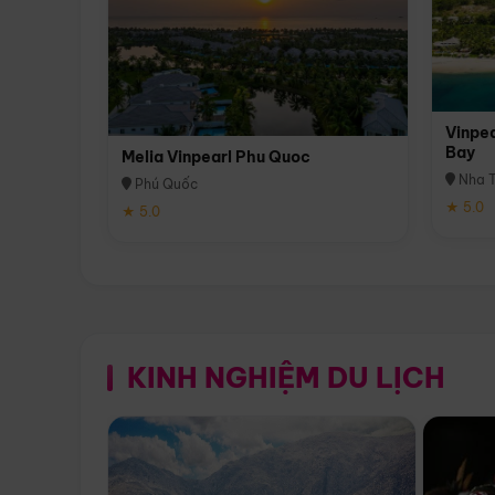
Vinpea
Bay
Melia Vinpearl Phu Quoc
Nha T
Phú Quốc
★ 5.0
★ 5.0
KINH NGHIỆM DU LỊCH