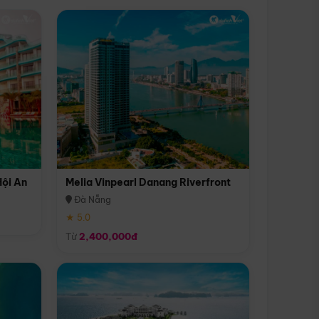
Hội An
Melia Vinpearl Danang Riverfront
Đà Nẵng
★ 5.0
Từ
2,400,000đ