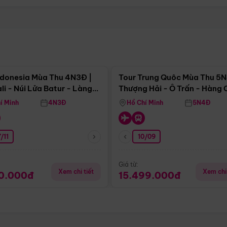
Điểm nổi bật
Điểm nổi
ndonesia Mùa Thu 4N3Đ |
Tour Trung Quôc Mùa Thu 5N
li - Núi Lửa Batur - Làng
Thượng Hải - Ô Trấn - Hàng
puran
(Tour Không Shopping)
í Minh
4N3Đ
Hồ Chí Minh
5N4Đ
/11
10/09
Giá từ:
Xem chi tiết
Xem chi 
90.000đ
15.499.000đ