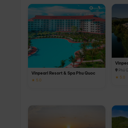
Vinpe
Phú 
Vinpearl Resort & Spa Phu Quoc
★ 5.0
★ 5.0