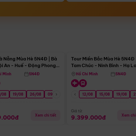
Điểm nổi bật
Điểm nổi
à Nẵng Mùa Hè 5N4Đ | Bà
Tour Miền Bắc Mùa Hè 5N4Đ 
ội An - Huế - Động Phong
Tam Chúc - Ninh Bình - Hạ L
í Minh
5N4Đ
Hồ Chí Minh
5N4Đ
/08
3/09
19/08
20/09
26/08
27/09
09/09
16/09
12/08
23/09
15/08
30/09
19/08
07/10
2
Giá từ:
Xem chi tiết
Xem chi 
9.000đ
9.399.000đ