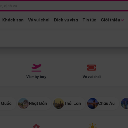
Điểm khởi hành
Tháng khở
Hồ Chí Minh
Bất kỳ 
Khách sạn
Vé vui chơi
Dịch vụ visa
Tin tức
Giới thiệu
Vé máy bay
Vé vui chơi
 Quốc
Nhật Bản
Thái Lan
Châu Âu