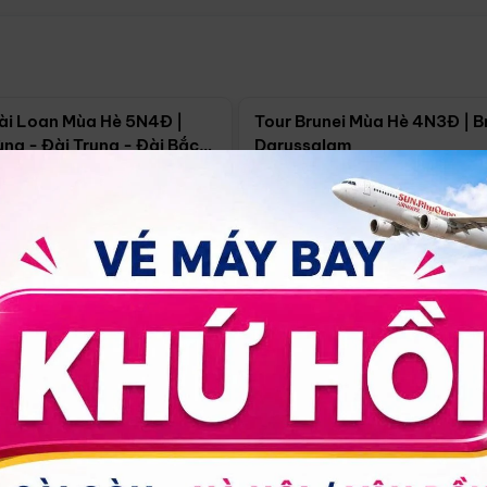
Điểm nổi bật
Điểm nổi
ài Loan Mùa Hè 5N4Đ |
Tour Brunei Mùa Hè 4N3Đ | B
ng - Đài Trung - Đài Bắc
Darussalam
j)
í Minh
5N4Đ
Hồ Chí Minh
4N3Đ
4/09
18/09
30/08
17/09
24/09
Giá từ:
Xem chi tiết
Xem chi 
90.000đ
14.499.000đ