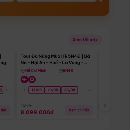
Xem tất cả
 bật
Điểm nổi bật
|
Tour Đà Nẵng Mùa Hè 5N4Đ | Bà
Tour Đà Nẵn
ong
Nà - Hội An - Huế - La Vang -
Nà - Hội An
Động Thiên Đường
Nha
Hồ Chí Minh
5N4Đ
Hồ Chí Minh
2/08
26/08
05/09
12/08
19/08
09/09
26/08
12/09
13/08
›
Giá từ:
Giá từ:
tiết
Xem chi tiết
8.099.000đ
6.899.00