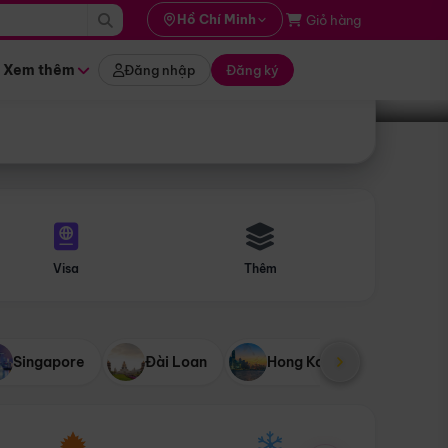
i hành
Hồ Chí Minh
Giỏ hàng
Tìm tour
tháng nào
Xem thêm
Đăng nhập
Đăng ký
Visa
Thêm
Singapore
Đài Loan
Hong Kong
Mỹ