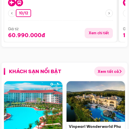
10/12
Giá từ:
Giá
Xem chi tiết
60.990.000đ
1
KHÁCH SẠN NỔI BẬT
Xem tất cả
Vinpearl Wonderworld Phu