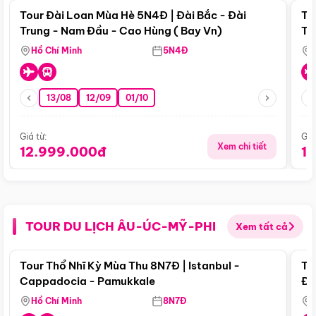
Tour Đài Loan Mùa Hè 5N4Đ | Đài Bắc - Đài
To
Trung - Nam Đầu - Cao Hùng ( Bay Vn)
Tr
Hồ Chí Minh
5N4Đ
13/08
12/09
01/10
Giá từ:
Giá
Xem chi tiết
12.999.000đ
1
TOUR DU LỊCH ÂU-ÚC-MỸ-PHI
Xem tất cả
Điểm nổi bật
Tour Thổ Nhĩ Kỳ Mùa Thu 8N7Đ | Istanbul -
To
Cappadocia - Pamukkale
Đế
Hồ Chí Minh
8N7Đ