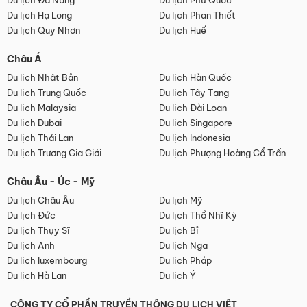
Du lịch Đà Nẵng
Du lịch Phú Quốc
Du lịch Hạ Long
Du lịch Phan Thiết
Du lịch Quy Nhơn
Du lịch Huế
Châu Á
Du lịch Nhật Bản
Du lịch Hàn Quốc
Du lịch Trung Quốc
Du lịch Tây Tạng
Du lịch Malaysia
Du lịch Đài Loan
Du lịch Dubai
Du lịch Singapore
Du lịch Thái Lan
Du lịch Indonesia
Du lịch Trương Gia Giới
Du lịch Phượng Hoàng Cổ Trấn
Châu Âu - Úc - Mỹ
Du lịch Châu Âu
Du lịch Mỹ
Du lịch Đức
Du lịch Thổ Nhĩ Kỳ
Du lịch Thụy Sĩ
Du lịch Bỉ
Du lịch Anh
Du lịch Nga
Du lịch luxembourg
Du lịch Pháp
Du lịch Hà Lan
Du lịch Ý
CÔNG TY CỔ PHẦN TRUYỀN THÔNG DU LỊCH VIỆT