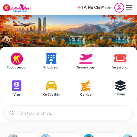
TP. Hồ Chí Minh
Tour trọn gói
Khách sạn
Vé máy bay
Vé vui chơi
Thêm
Visa
Xe đưa đón
Combo