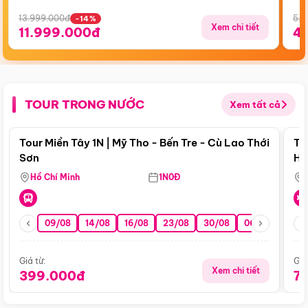
13.999.000đ
5.5
-14%
Xem chi tiết
11.999.000đ
4
TOUR TRONG NƯỚC
Xem tất cả
Điểm nổi bật
Tour Miền Tây 1N | Mỹ Tho - Bến Tre - Cù Lao Thới
To
Sơn
Hu
Hồ Chí Minh
1N0Đ
09/08
14/08
16/08
23/08
30/08
06/09
13/0
Giá từ:
Giá
Xem chi tiết
399.000đ
7