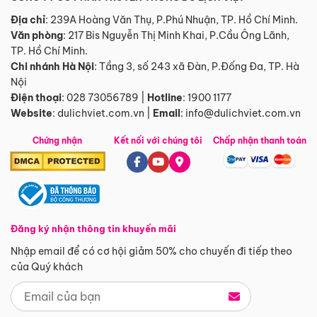
Địa chỉ
: 239A Hoàng Văn Thụ, P.Phú Nhuận, TP. Hồ Chí Minh.
Văn phòng
:
217 Bis Nguyễn Thị Minh Khai, P.Cầu Ông Lãnh,
TP. Hồ Chí Minh.
Chi nhánh Hà Nội
:
Tầng 3, số 243 xã Đàn, P.Đống Đa, TP. Hà
Nội
Điện thoại
:
028 73056789
|
Hotline
:
1900 1177
Website
:
dulichviet.com.vn
|
Email
:
info@dulichviet.com.vn
Chứng nhận
Kết nối với chúng tôi
Chấp nhận thanh toán
Đăng ký nhận thông tin khuyến mãi
Nhập email để có cơ hội giảm 50% cho chuyến đi tiếp theo
của Quý khách