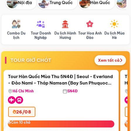
Nội địa
Trung Quốc
Hàn Quốc
N
Combo Du
Tour Doanh
Du lịch Hành
Tour Hoa Anh
Du lịch Mùa
D
lịch
Nghiệp
Hương
Đào
Hè
TOUR GIỜ CHÓT
Xem tất cả
Điểm nổi bật
Còn
18 ngày 18:37:07
Cò
Tour Hàn Quốc Mùa Thu 5N4Đ | Seoul - Everland
To
- Đảo Nami - Tháp Namsan (Bay Sun Phuquoc
Hò
Bay Sun Phuquoc Airways
Tặ
Airways)
Aq
Hồ Chí Minh
5N4Đ
26/08
‹
Còn 10 chỗ
Còn 10 chỗ
C
C