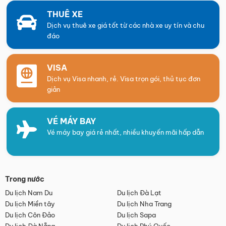
THUÊ XE
Dịch vụ thuê xe giá tốt từ các nhà xe uy tín và chu
đáo
VISA
Dịch vụ Visa nhanh, rẻ. Visa trọn gói, thủ tục đơn
giản
VÉ MÁY BAY
Vé máy bay giá rẻ nhất, nhiều khuyến mãi hấp dẫn
Trong nước
Du lịch Nam Du
Du lịch Đà Lạt
Du lịch Miền tây
Du lịch Nha Trang
Du lịch Côn Đảo
Du lịch Sapa