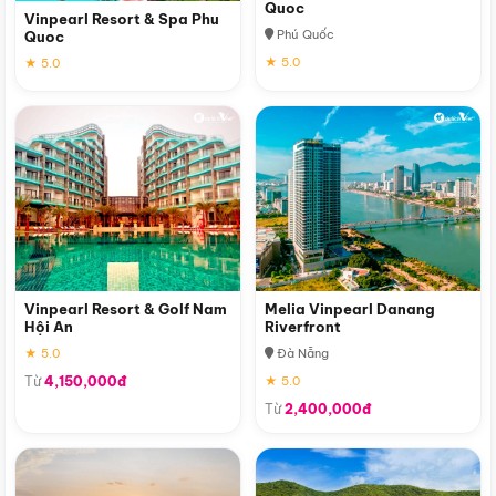
Quoc
Vinpearl Resort & Spa Phu
Phú Quốc
Quoc
★ 5.0
★ 5.0
Vinpearl Resort & Golf Nam
Melia Vinpearl Danang
Hội An
Riverfront
★ 5.0
Đà Nẵng
Từ
4,150,000đ
★ 5.0
Từ
2,400,000đ