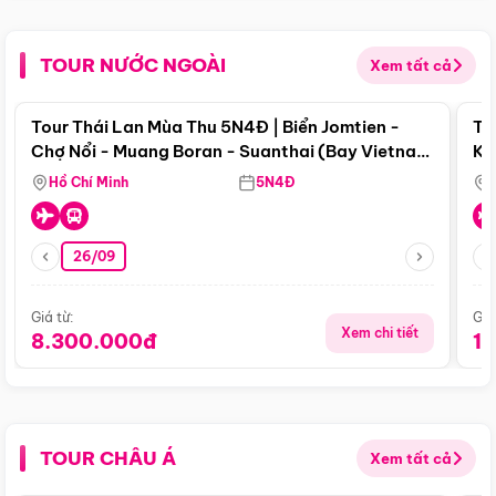
TOUR NƯỚC NGOÀI
Xem tất cả
Điểm nổi bật
Tour Thái Lan Mùa Thu 5N4Đ | Biển Jomtien -
To
Chợ Nổi - Muang Boran - Suanthai (Bay Vietnam
Ku
Airlines)
Si
Hồ Chí Minh
5N4Đ
26/09
Giá từ:
Giá
Xem chi tiết
8.300.000đ
1
TOUR CHÂU Á
Xem tất cả
Điểm nổi bật