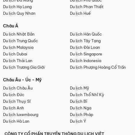
Du lịch Đà Nẵng
Du lịch Phú Quốc
Du lịch Hạ Long
Du lịch Phan Thiết
Du lịch Quy Nhơn
Du lịch Huế
Châu Á
Du lịch Nhật Bản
Du lịch Hàn Quốc
Du lịch Trung Quốc
Du lịch Tây Tạng
Du lịch Malaysia
Du lịch Đài Loan
Du lịch Dubai
Du lịch Singapore
Du lịch Thái Lan
Du lịch Indonesia
Du lịch Trương Gia Giới
Du lịch Phượng Hoàng Cổ Trấn
Châu Âu - Úc - Mỹ
Du lịch Châu Âu
Du lịch Mỹ
Du lịch Đức
Du lịch Thổ Nhĩ Kỳ
Du lịch Thụy Sĩ
Du lịch Bỉ
Du lịch Anh
Du lịch Nga
Du lịch luxembourg
Du lịch Pháp
Du lịch Hà Lan
Du lịch Ý
CÔNG TY CỔ PHẦN TRUYỀN THÔNG DU LỊCH VIỆT