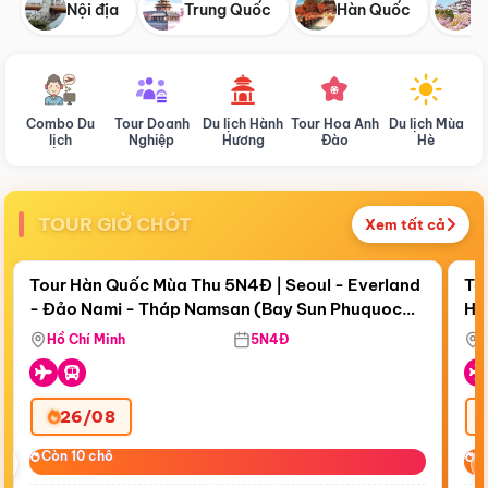
Nội địa
Trung Quốc
Hàn Quốc
N
Combo Du
Tour Doanh
Du lịch Hành
Tour Hoa Anh
Du lịch Mùa
D
lịch
Nghiệp
Hương
Đào
Hè
TOUR GIỜ CHÓT
Xem tất cả
Điểm nổi bật
Còn
18 ngày 23:10:51
Cò
Tour Hàn Quốc Mùa Thu 5N4Đ | Seoul - Everland
To
- Đảo Nami - Tháp Namsan (Bay Sun Phuquoc
Hò
Tặ
Airways)
Aq
Hồ Chí Minh
5N4Đ
26/08
‹
Còn 10 chỗ
Còn 10 chỗ
C
C