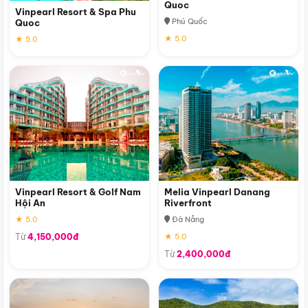
Quoc
Vinpearl Resort & Spa Phu
Phú Quốc
Quoc
★ 5.0
★ 5.0
Vinpearl Resort & Golf Nam
Melia Vinpearl Danang
Hội An
Riverfront
★ 5.0
Đà Nẵng
Từ
4,150,000đ
★ 5.0
Từ
2,400,000đ