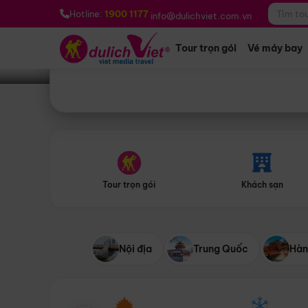
Bạn muốn đi đâu?
*
Hotline:
1900 1177
info@dulichviet.com.vn
Tour trọn gói
Vé máy bay
Tour trọn gói
Khách sạn
Nội địa
Trung Quốc
Hàn