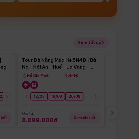
Xem tất cả
 bật
Điểm nổi bật
|
Tour Đà Nẵng Mùa Hè 5N4Đ | Bà
Tour Đà Nẵn
ong
Nà - Hội An - Huế - La Vang -
Nà - Hội An
Động Thiên Đường
Nha
Hồ Chí Minh
5N4Đ
Hồ Chí Minh
2/08
26/08
05/09
12/08
19/08
09/09
26/08
12/09
13/08
›
Giá từ:
Giá từ:
tiết
Xem chi tiết
8.099.000đ
6.899.00