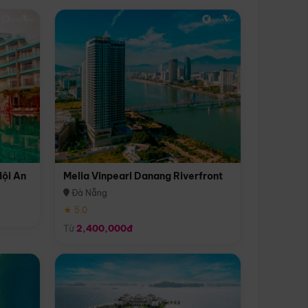
Hội An
Melia Vinpearl Danang Riverfront
Đà Nẵng
★ 5.0
Từ
2,400,000đ