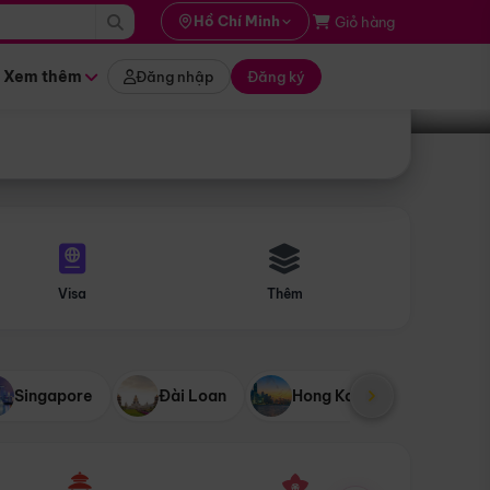
i hành
Hồ Chí Minh
Giỏ hàng
Tìm tour
tháng nào
Xem thêm
Đăng nhập
Đăng ký
Visa
Thêm
Singapore
Đài Loan
Hong Kong
Mỹ