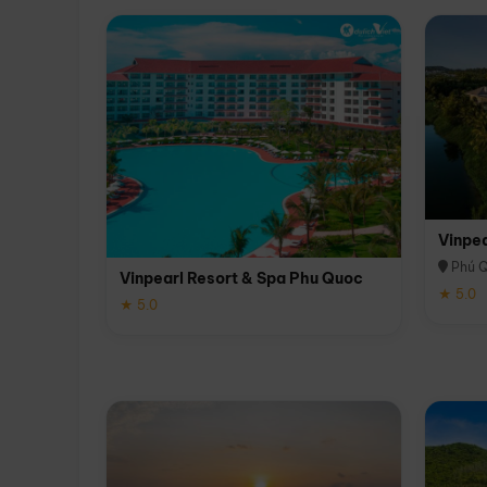
Vinpe
Phú 
Vinpearl Resort & Spa Phu Quoc
★ 5.0
★ 5.0