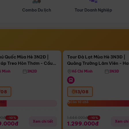
Tour Doanh Nghiệp
Du lịch Hành Hương
Điểm nổi bật
Điểm nổi
gày 16:11:07
Còn
04 ngày 16:11:07
hú Quốc Mùa Hè 3N2Đ |
Tour Đà Lạt Mùa Hè 3N3Đ |
áp Treo Hòn Thơm - Cầu
Quảng Trường Lâm Viên - H
áp Treo Hòn Thơm
Công Viên Nước Aquatopia
Hill - Puppy Farm
í Minh
3N2Đ
Hồ Chí Minh
3N3Đ
/08
13/08
chỗ
chỗ
Còn 10 chỗ
Còn 10 chỗ
00đ
1.444.000đ
-10%
-10%
Xem chi tiết
Xem chi 
9.000đ
1.299.000đ