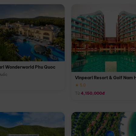
arl Wonderworld Phu Quoc
Quốc
Vinpearl Resort & Golf Nam 
★ 5.0
Từ
4,150,000đ