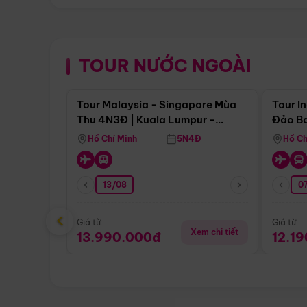
TOUR NƯỚC NGOÀI
Điểm nổi bật
Tour Malaysia - Singapore Mùa
Tour I
Thu 4N3Đ | Kuala Lumpur -
Đảo Ba
Malacca - Johor Baru -
Pengli
Hồ Chí Minh
5N4Đ
Hồ Ch
Singapore
13/08
07
‹
Giá từ:
Giá từ:
Xem chi tiết
13.990.000đ
12.1