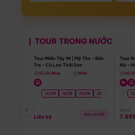
TOUR TRONG NƯỚC
Điểm nổi bật
Tour Miền Tây 1N | Mỹ Tho - Bến
Tour Đ
Tre - Cù Lao Thới Sơn
Nà - H
Nha
Hồ Chí Minh
1N0Đ
Hồ Ch
14/08
16/08
23/08
30/08
06/09
12
1
‹
Giá từ:
Xem chi tiết
7.89
Liên hệ