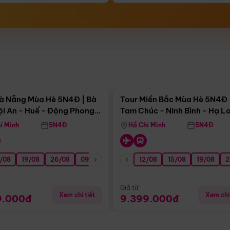
Điểm nổi bật
Điểm nổi
à Nẵng Mùa Hè 5N4Đ | Bà
Tour Miền Bắc Mùa Hè 5N4Đ 
ội An - Huế - Động Phong
Tam Chúc - Ninh Bình - Hạ L
í Minh
5N4Đ
Hồ Chí Minh
5N4Đ
/08
3/09
19/08
20/09
26/08
27/09
09/09
16/09
12/08
23/09
15/08
30/09
19/08
07/10
2
Giá từ:
Xem chi tiết
Xem chi 
9.000đ
9.399.000đ