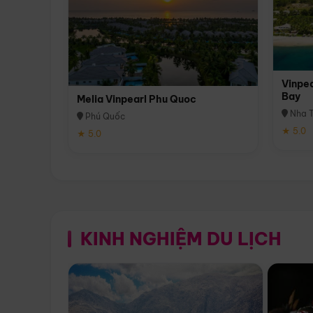
Vinpea
Bay
Melia Vinpearl Phu Quoc
Nha T
Phú Quốc
★ 5.0
★ 5.0
KINH NGHIỆM DU LỊCH