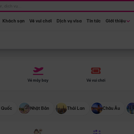
Điểm khởi hành
Tháng khở
Hồ Chí Minh
Bất kỳ 
Khách sạn
Vé vui chơi
Dịch vụ visa
Tin tức
Giới thiệu
Vé máy bay
Vé vui chơi
 Quốc
Nhật Bản
Thái Lan
Châu Âu