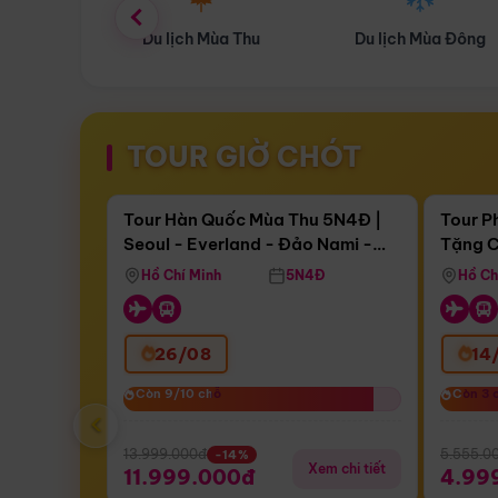
ùa Thu
Du lịch Mùa Đông
Combo Du lịch
TOUR GIỜ CHÓT
Điểm nổi bật
Còn
17 ngày 16:11:07
Còn
05 n
Tour Hàn Quốc Mùa Thu 5N4Đ |
Tour P
Seoul - Everland - Đảo Nami -
Tặng C
Bay Sun Phuquoc Airways
Tặng C
Tháp Namsan (Bay Sun Phuquoc
Hôn - 
Hồ Chí Minh
5N4Đ
Hồ Ch
Airways)
26/08
14
Còn 9/10 chỗ
Còn 9/10 chỗ
Còn 3 
Còn 3 
‹
13.999.000đ
5.555.0
-14%
Xem chi tiết
11.999.000đ
4.99