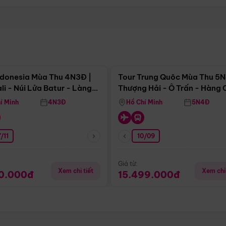
Điểm nổi bật
Điểm nổi
ndonesia Mùa Thu 4N3Đ |
Tour Trung Quôc Mùa Thu 5N
li - Núi Lửa Batur - Làng
Thượng Hải - Ô Trấn - Hàng
puran
(Tour Không Shopping)
í Minh
4N3Đ
Hồ Chí Minh
5N4Đ
/11
10/09
Giá từ:
Xem chi tiết
Xem chi 
90.000đ
15.499.000đ