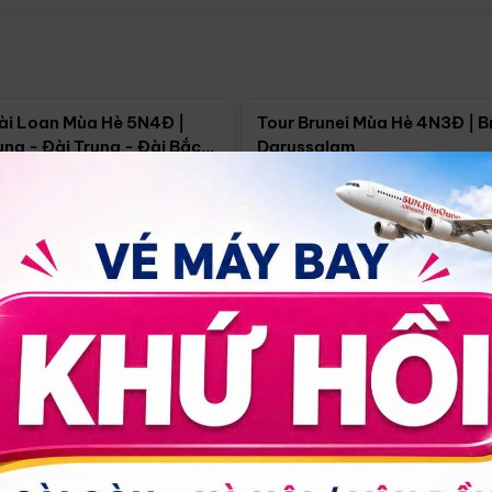
Điểm nổi bật
Điểm nổi
ài Loan Mùa Hè 5N4Đ |
Tour Brunei Mùa Hè 4N3Đ | B
ng - Đài Trung - Đài Bắc
Darussalam
j)
í Minh
5N4Đ
Hồ Chí Minh
4N3Đ
4/09
18/09
30/08
17/09
24/09
Giá từ:
Xem chi tiết
Xem chi 
90.000đ
14.499.000đ