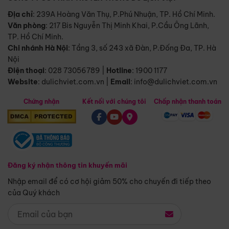
Địa chỉ
: 239A Hoàng Văn Thụ, P.Phú Nhuận, TP. Hồ Chí Minh.
Văn phòng
:
217 Bis Nguyễn Thị Minh Khai, P.Cầu Ông Lãnh,
TP. Hồ Chí Minh.
Chi nhánh Hà Nội
:
Tầng 3, số 243 xã Đàn, P.Đống Đa, TP. Hà
Nội
Điện thoại
:
028 73056789
|
Hotline
:
1900 1177
Website
:
dulichviet.com.vn
|
Email
:
info@dulichviet.com.vn
Chứng nhận
Kết nối với chúng tôi
Chấp nhận thanh toán
Đăng ký nhận thông tin khuyến mãi
Nhập email để có cơ hội giảm 50% cho chuyến đi tiếp theo
của Quý khách