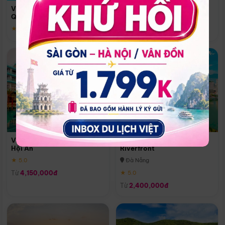
Quoc
Vinpearl Resort & Spa Phu
Phú Quốc
Quoc
★ 5.0
★ 5.0
Vinpearl Resort & Golf Nam
Melia Vinpearl Danang
Hội An
Riverfront
★ 5.0
Đà Nẵng
Từ
4,150,000đ
★ 5.0
Từ
2,400,000đ