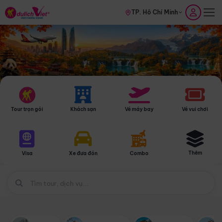
TP. Hồ Chí Minh
Tour trọn gói
Khách sạn
Vé máy bay
Vé vui chơi
Thêm
Visa
Xe đưa đón
Combo