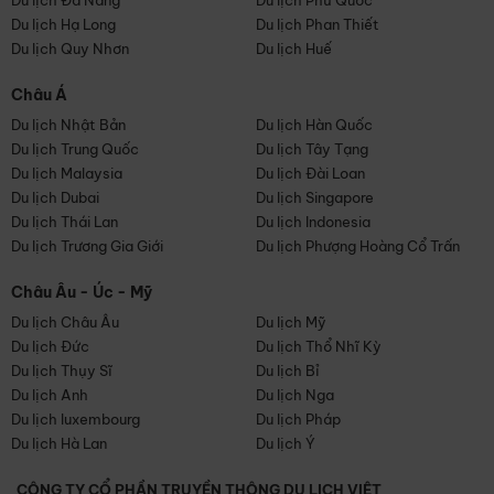
Du lịch Đà Nẵng
Du lịch Phú Quốc
Du lịch Hạ Long
Du lịch Phan Thiết
Du lịch Quy Nhơn
Du lịch Huế
Châu Á
Du lịch Nhật Bản
Du lịch Hàn Quốc
Du lịch Trung Quốc
Du lịch Tây Tạng
Du lịch Malaysia
Du lịch Đài Loan
Du lịch Dubai
Du lịch Singapore
Du lịch Thái Lan
Du lịch Indonesia
Du lịch Trương Gia Giới
Du lịch Phượng Hoàng Cổ Trấn
Châu Âu - Úc - Mỹ
Du lịch Châu Âu
Du lịch Mỹ
Du lịch Đức
Du lịch Thổ Nhĩ Kỳ
Du lịch Thụy Sĩ
Du lịch Bỉ
Du lịch Anh
Du lịch Nga
Du lịch luxembourg
Du lịch Pháp
Du lịch Hà Lan
Du lịch Ý
CÔNG TY CỔ PHẦN TRUYỀN THÔNG DU LỊCH VIỆT