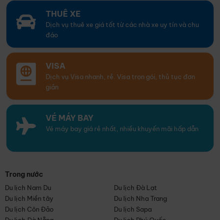
THUÊ XE
Dịch vụ thuê xe giá tốt từ các nhà xe uy tín và chu
đáo
VISA
Dịch vụ Visa nhanh, rẻ. Visa trọn gói, thủ tục đơn
giản
VÉ MÁY BAY
Vé máy bay giá rẻ nhất, nhiều khuyến mãi hấp dẫn
Trong nước
Du lịch Nam Du
Du lịch Đà Lạt
Du lịch Miền tây
Du lịch Nha Trang
Du lịch Côn Đảo
Du lịch Sapa