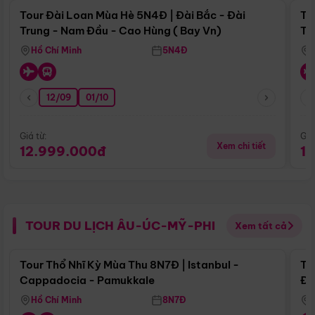
Tour Đài Loan Mùa Hè 5N4Đ | Đài Bắc - Đài
To
Trung - Nam Đầu - Cao Hùng ( Bay Vn)
Tr
Hồ Chí Minh
5N4Đ
12/09
01/10
Giá từ:
Giá
Xem chi tiết
12.999.000đ
1
TOUR DU LỊCH ÂU-ÚC-MỸ-PHI
Xem tất cả
Điểm nổi bật
Tour Thổ Nhĩ Kỳ Mùa Thu 8N7Đ | Istanbul -
To
Cappadocia - Pamukkale
Đế
Hồ Chí Minh
8N7Đ