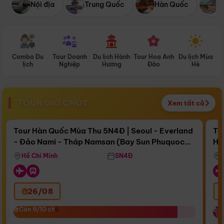
Nội địa
Trung Quốc
Hàn Quốc
N
Combo Du
Tour Doanh
Du lịch Hành
Tour Hoa Anh
Du lịch Mùa
D
lịch
Nghiệp
Hương
Đào
Hè
TOUR GIỜ CHÓT
Xem tất cả
Điểm nổi bật
Còn
17 ngày 03:19:43
Cò
Tour Hàn Quốc Mùa Thu 5N4Đ | Seoul - Everland
To
- Đảo Nami - Tháp Namsan (Bay Sun Phuquoc
Hò
Bay Sun Phuquoc Airways
Tặ
Airways)
Aq
Hồ Chí Minh
5N4Đ
26/08
‹
Còn 9/10 chỗ
Còn 9/10 chỗ
C
C