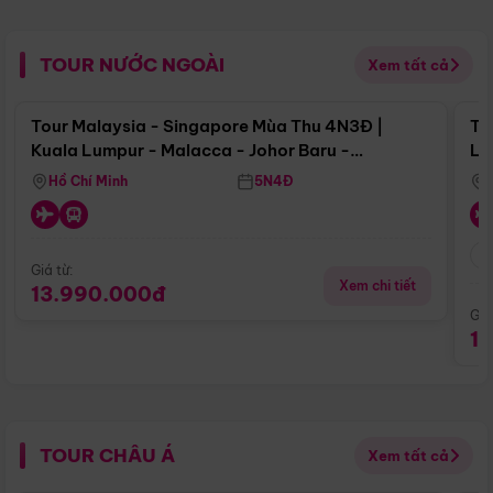
TOUR NƯỚC NGOÀI
Xem tất cả
Điểm nổi bật
Tour Malaysia - Singapore Mùa Thu 4N3Đ |
To
Kuala Lumpur - Malacca - Johor Baru -
Lử
Singapore
Hồ Chí Minh
5N4Đ
Giá từ:
Xem chi tiết
13.990.000đ
Giá
1
TOUR CHÂU Á
Xem tất cả
Điểm nổi bật