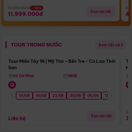
13.999.000đ
5.5
-14%
Xem chi tiết
11.999.000đ
4
TOUR TRONG NƯỚC
Xem tất cả
Điểm nổi bật
Tour Miền Tây 1N | Mỹ Tho - Bến Tre - Cù Lao Thới
To
Sơn
Hu
Hồ Chí Minh
1N0Đ
14/08
16/08
23/08
30/08
06/09
13/09
20/0
Giá
Xem chi tiết
7
Liên hệ