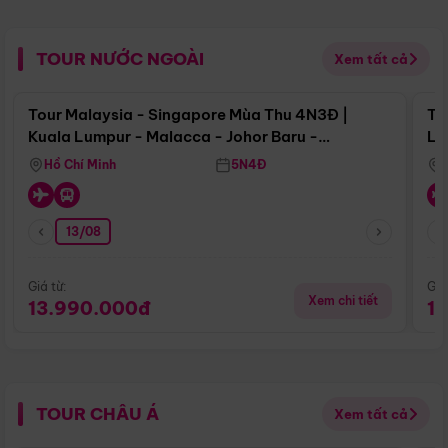
TOUR NƯỚC NGOÀI
Xem tất cả
Điểm nổi bật
Tour Malaysia - Singapore Mùa Thu 4N3Đ |
To
Kuala Lumpur - Malacca - Johor Baru -
Lử
Singapore
Hồ Chí Minh
5N4Đ
13/08
Giá từ:
Giá
Xem chi tiết
13.990.000đ
1
TOUR CHÂU Á
Xem tất cả
Điểm nổi bật