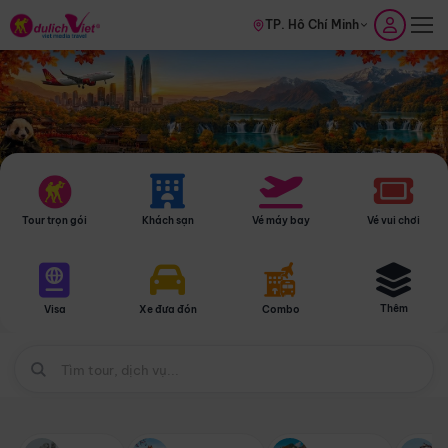
TP. Hồ Chí Minh
Tour trọn gói
Khách sạn
Vé máy bay
Vé vui chơi
Thêm
Visa
Xe đưa đón
Combo