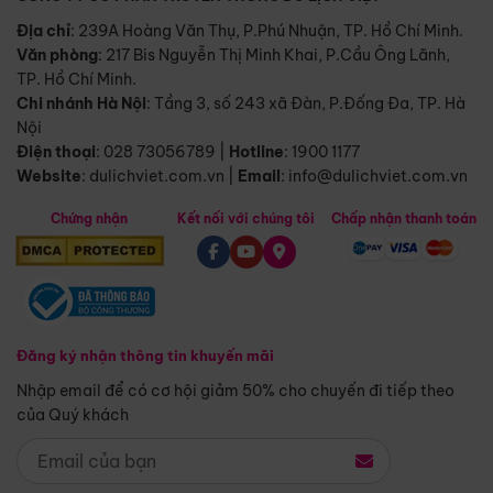
Địa chỉ
: 239A Hoàng Văn Thụ, P.Phú Nhuận, TP. Hồ Chí Minh.
Văn phòng
:
217 Bis Nguyễn Thị Minh Khai, P.Cầu Ông Lãnh,
TP. Hồ Chí Minh.
Chi nhánh Hà Nội
:
Tầng 3, số 243 xã Đàn, P.Đống Đa, TP. Hà
Nội
Điện thoại
:
028 73056789
|
Hotline
:
1900 1177
Website
:
dulichviet.com.vn
|
Email
:
info@dulichviet.com.vn
Chứng nhận
Kết nối với chúng tôi
Chấp nhận thanh toán
Đăng ký nhận thông tin khuyến mãi
Nhập email để có cơ hội giảm 50% cho chuyến đi tiếp theo
của Quý khách