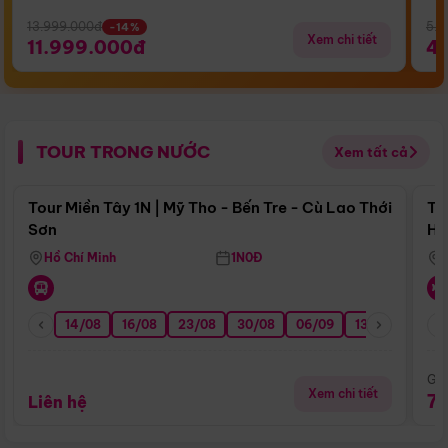
13.999.000đ
5.5
-14%
Xem chi tiết
11.999.000đ
4
TOUR TRONG NƯỚC
Xem tất cả
Điểm nổi bật
Tour Miền Tây 1N | Mỹ Tho - Bến Tre - Cù Lao Thới
To
Sơn
Hu
Hồ Chí Minh
1N0Đ
14/08
16/08
23/08
30/08
06/09
13/09
20/0
Giá
Xem chi tiết
7
Liên hệ