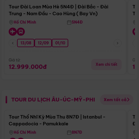
Tour Đài Loan Mùa Hè 5N4Đ | Đài Bắc - Đài
To
Trung - Nam Đầu - Cao Hùng ( Bay Vn)
Tr
Hồ Chí Minh
5N4Đ
13/08
12/09
01/10
Giá từ:
Giá
Xem chi tiết
12.999.000đ
1
TOUR DU LỊCH ÂU-ÚC-MỸ-PHI
Xem tất cả
Điểm nổi bật
Tour Thổ Nhĩ Kỳ Mùa Thu 8N7Đ | Istanbul -
To
Cappadocia - Pamukkale
Đế
Hồ Chí Minh
8N7Đ