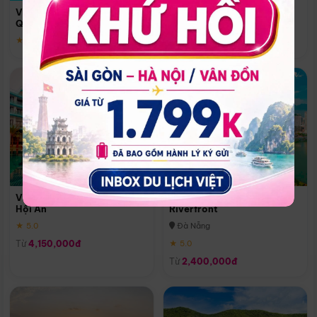
Quoc
Vinpearl Resort & Spa Phu
Phú Quốc
Quoc
★ 5.0
★ 5.0
Vinpearl Resort & Golf Nam
Melia Vinpearl Danang
Hội An
Riverfront
★ 5.0
Đà Nẵng
Từ
4,150,000đ
★ 5.0
Từ
2,400,000đ