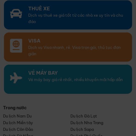
THUÊ XE
Dịch vụ thuê xe giá tốt từ các nhà xe uy tín và chu
đáo
VISA
Dịch vụ Visa nhanh, rẻ. Visa trọn gói, thủ tục đơn
giản
VÉ MÁY BAY
Vé máy bay giá rẻ nhất, nhiều khuyến mãi hấp dẫn
Trong nước
Du lịch Nam Du
Du lịch Đà Lạt
Du lịch Miền tây
Du lịch Nha Trang
Du lịch Côn Đảo
Du lịch Sapa