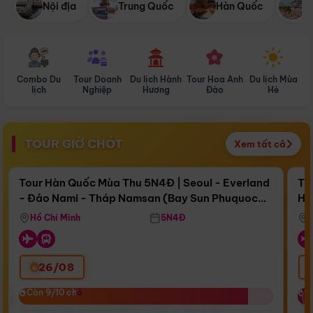
Nội địa
Trung Quốc
Hàn Quốc
N
Combo Du
Tour Doanh
Du lịch Hành
Tour Hoa Anh
Du lịch Mùa
D
lịch
Nghiệp
Hương
Đào
Hè
TOUR GIỜ CHÓT
Xem tất cả
Điểm nổi bật
Còn
17 ngày 15:35:05
Cò
Tour Hàn Quốc Mùa Thu 5N4Đ | Seoul - Everland
To
- Đảo Nami - Tháp Namsan (Bay Sun Phuquoc
Hò
Bay Sun Phuquoc Airways
Tặ
Airways)
Aq
Hồ Chí Minh
5N4Đ
26/08
‹
Còn 9/10 chỗ
Còn 9/10 chỗ
C
C