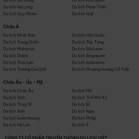
Du lịch Đà Nẵng
Du lịch Phú Quốc
Du lịch Hạ Long
Du lịch Phan Thiết
Du lịch Quy Nhơn
Du lịch Huế
Châu Á
Du lịch Nhật Bản
Du lịch Hàn Quốc
Du lịch Trung Quốc
Du lịch Tây Tạng
Du lịch Malaysia
Du lịch Đài Loan
Du lịch Dubai
Du lịch Singapore
Du lịch Thái Lan
Du lịch Indonesia
Du lịch Trương Gia Giới
Du lịch Phượng Hoàng Cổ Trấn
Châu Âu - Úc - Mỹ
Du lịch Châu Âu
Du lịch Mỹ
Du lịch Đức
Du lịch Thổ Nhĩ Kỳ
Du lịch Thụy Sĩ
Du lịch Bỉ
Du lịch Anh
Du lịch Nga
Du lịch luxembourg
Du lịch Pháp
Du lịch Hà Lan
Du lịch Ý
CÔNG TY CỔ PHẦN TRUYỀN THÔNG DU LỊCH VIỆT