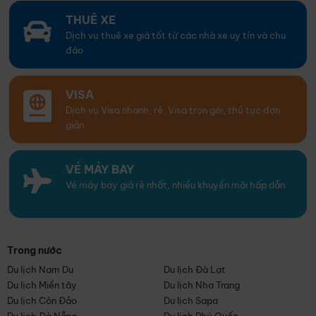
THUÊ XE
Dịch vụ thuê xe giá tốt từ các nhà xe uy tín và chu
đáo
VISA
Dịch vụ Visa nhanh, rẻ. Visa trọn gói, thủ tục đơn
giản
VÉ MÁY BAY
Vé máy bay giá rẻ nhất, nhiều khuyến mãi hấp dẫn
Trong nước
Du lịch Nam Du
Du lịch Đà Lạt
Du lịch Miền tây
Du lịch Nha Trang
Du lịch Côn Đảo
Du lịch Sapa