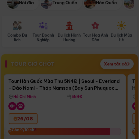
Nội địa
Trung Quốc
Hàn Quốc
N
Combo Du
Tour Doanh
Du lịch Hành
Tour Hoa Anh
Du lịch Mùa
D
lịch
Nghiệp
Hương
Đào
Hè
TOUR GIỜ CHÓT
Xem tất cả
Điểm nổi bật
Còn
15 ngày 12:12:11
Cò
Tour Hàn Quốc Mùa Thu 5N4Đ | Seoul - Everland
To
- Đảo Nami - Tháp Namsan (Bay Sun Phuquoc
Hò
Bay Sun Phuquoc Airways
Tặ
Airways)
Aq
Hồ Chí Minh
5N4Đ
26/08
‹
Còn 9/10 chỗ
Còn 9/10 chỗ
C
C