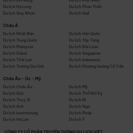
Du lịch Đà Nẵng
Du lịch Phú Quốc
Du lịch Hạ Long
Du lịch Phan Thiết
Du lịch Quy Nhơn
Du lịch Huế
Châu Á
Du lịch Nhật Bản
Du lịch Hàn Quốc
Du lịch Trung Quốc
Du lịch Tây Tạng
Du lịch Malaysia
Du lịch Đài Loan
Du lịch Dubai
Du lịch Singapore
Du lịch Thái Lan
Du lịch Indonesia
Du lịch Trương Gia Giới
Du lịch Phượng Hoàng Cổ Trấn
Châu Âu - Úc - Mỹ
Du lịch Châu Âu
Du lịch Mỹ
Du lịch Đức
Du lịch Thổ Nhĩ Kỳ
Du lịch Thụy Sĩ
Du lịch Bỉ
Du lịch Anh
Du lịch Nga
Du lịch luxembourg
Du lịch Pháp
Du lịch Hà Lan
Du lịch Ý
CÔNG TY CỔ PHẦN TRUYỀN THÔNG DU LỊCH VIỆT