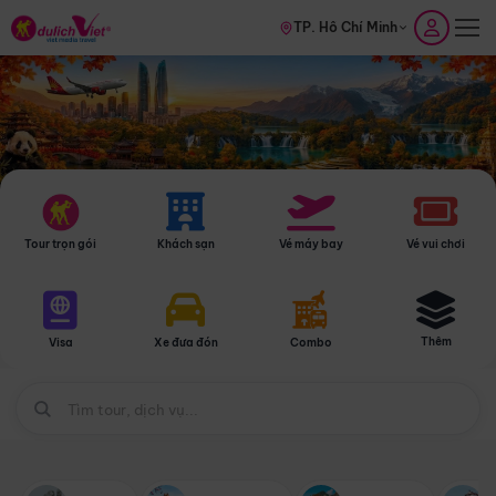
TP. Hồ Chí Minh
Tour trọn gói
Khách sạn
Vé máy bay
Vé vui chơi
Thêm
Visa
Xe đưa đón
Combo