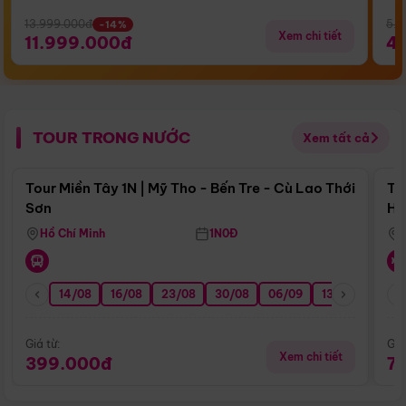
13.999.000đ
5.5
-14%
Xem chi tiết
11.999.000đ
4
TOUR TRONG NƯỚC
Xem tất cả
Điểm nổi bật
Tour Miền Tây 1N | Mỹ Tho - Bến Tre - Cù Lao Thới
To
Sơn
Hu
Hồ Chí Minh
1N0Đ
14/08
16/08
23/08
30/08
06/09
13/09
20/0
Giá từ:
Giá
Xem chi tiết
399.000đ
7