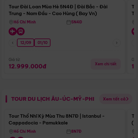
Tour Đài Loan Mùa Hè 5N4Đ | Đài Bắc - Đài
To
Trung - Nam Đầu - Cao Hùng ( Bay Vn)
Tr
Hồ Chí Minh
5N4Đ
12/09
01/10
Giá từ:
Giá
Xem chi tiết
12.999.000đ
1
TOUR DU LỊCH ÂU-ÚC-MỸ-PHI
Xem tất cả
Điểm nổi bật
Tour Thổ Nhĩ Kỳ Mùa Thu 8N7Đ | Istanbul -
To
Cappadocia - Pamukkale
(B
Hồ Chí Minh
8N7Đ