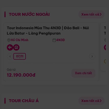
TOUR NƯỚC NGOÀI
Xem tất cả
Điểm nổi bật
Tour Indonesia Mùa Thu 4N3Đ | Đảo Bali - Núi
To
Lửa Batur - Làng Penglipuran
Tr
Hồ Chí Minh
4N3Đ
07/11
Giá từ:
Xem chi tiết
12.190.000đ
TOUR CHÂU Á
Xem tất cả
Điểm nổi bật