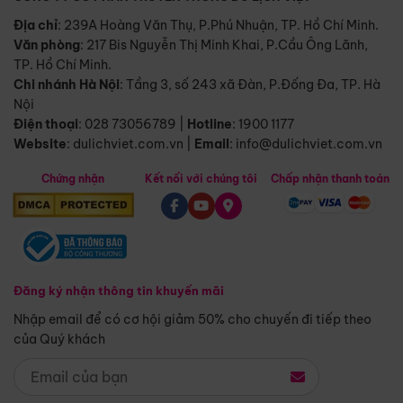
Địa chỉ
: 239A Hoàng Văn Thụ, P.Phú Nhuận, TP. Hồ Chí Minh.
Văn phòng
:
217 Bis Nguyễn Thị Minh Khai, P.Cầu Ông Lãnh,
TP. Hồ Chí Minh.
Chi nhánh Hà Nội
:
Tầng 3, số 243 xã Đàn, P.Đống Đa, TP. Hà
Nội
Điện thoại
:
028 73056789
|
Hotline
:
1900 1177
Website
:
dulichviet.com.vn
|
Email
:
info@dulichviet.com.vn
Chứng nhận
Kết nối với chúng tôi
Chấp nhận thanh toán
Đăng ký nhận thông tin khuyến mãi
Nhập email để có cơ hội giảm 50% cho chuyến đi tiếp theo
của Quý khách