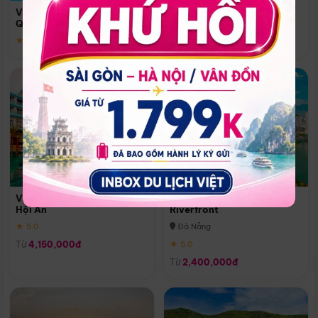
Quoc
Vinpearl Resort & Spa Phu
Phú Quốc
Quoc
★ 5.0
★ 5.0
Vinpearl Resort & Golf Nam
Melia Vinpearl Danang
Hội An
Riverfront
★ 5.0
Đà Nẵng
Từ
4,150,000đ
★ 5.0
Từ
2,400,000đ