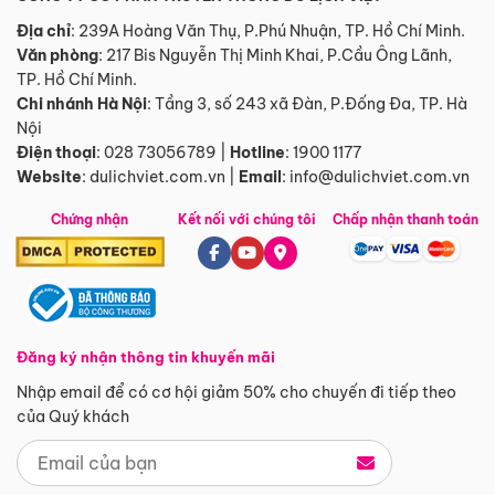
Địa chỉ
: 239A Hoàng Văn Thụ, P.Phú Nhuận, TP. Hồ Chí Minh.
Văn phòng
:
217 Bis Nguyễn Thị Minh Khai, P.Cầu Ông Lãnh,
TP. Hồ Chí Minh.
Chi nhánh Hà Nội
:
Tầng 3, số 243 xã Đàn, P.Đống Đa, TP. Hà
Nội
Điện thoại
:
028 73056789
|
Hotline
:
1900 1177
Website
:
dulichviet.com.vn
|
Email
:
info@dulichviet.com.vn
Chứng nhận
Kết nối với chúng tôi
Chấp nhận thanh toán
Đăng ký nhận thông tin khuyến mãi
Nhập email để có cơ hội giảm 50% cho chuyến đi tiếp theo
của Quý khách