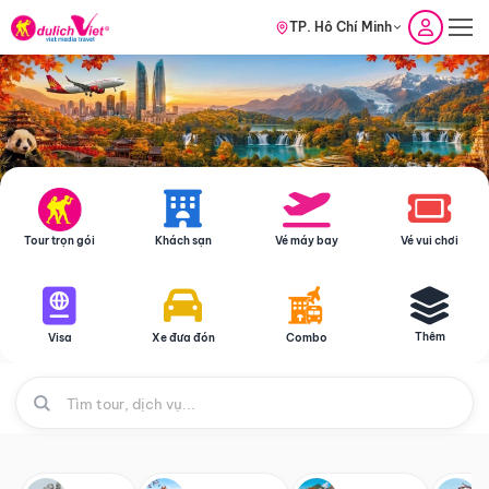
TP. Hồ Chí Minh
Tour trọn gói
Khách sạn
Vé máy bay
Vé vui chơi
Thêm
Visa
Xe đưa đón
Combo