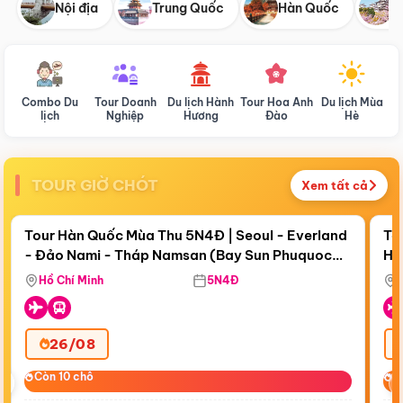
Nội địa
Trung Quốc
Hàn Quốc
N
Combo Du
Tour Doanh
Du lịch Hành
Tour Hoa Anh
Du lịch Mùa
D
lịch
Nghiệp
Hương
Đào
Hè
TOUR GIỜ CHÓT
Xem tất cả
Điểm nổi bật
Còn
18 ngày 15:56:36
Cò
Tour Hàn Quốc Mùa Thu 5N4Đ | Seoul - Everland
To
- Đảo Nami - Tháp Namsan (Bay Sun Phuquoc
Hò
Bay Sun Phuquoc Airways
Tặ
Airways)
Aq
Hồ Chí Minh
5N4Đ
26/08
‹
Còn 10 chỗ
Còn 10 chỗ
C
C