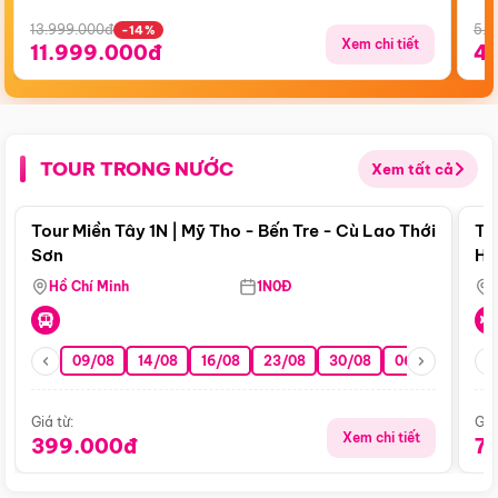
13.999.000đ
5.5
-14%
Xem chi tiết
11.999.000đ
4
TOUR TRONG NƯỚC
Xem tất cả
Điểm nổi bật
Tour Miền Tây 1N | Mỹ Tho - Bến Tre - Cù Lao Thới
To
Sơn
Hu
Hồ Chí Minh
1N0Đ
09/08
14/08
16/08
23/08
30/08
06/09
13/0
Giá từ:
Giá
Xem chi tiết
399.000đ
7