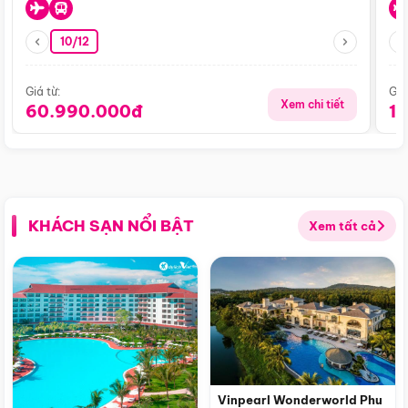
10/12
Giá từ:
Giá
Xem chi tiết
60.990.000đ
1
KHÁCH SẠN NỔI BẬT
Xem tất cả
Vinpearl Wonderworld Phu