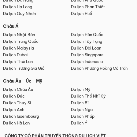
Du lịch Đà Nẵng
Du lịch Phú Quốc
Du lịch Hạ Long
Du lịch Phan Thiết
Du lịch Quy Nhơn
Du lịch Huế
Châu Á
Du lịch Nhật Bản
Du lịch Hàn Quốc
Du lịch Trung Quốc
Du lịch Tây Tạng
Du lịch Malaysia
Du lịch Đài Loan
Du lịch Dubai
Du lịch Singapore
Du lịch Thái Lan
Du lịch Indonesia
Du lịch Trương Gia Giới
Du lịch Phượng Hoàng Cổ Trấn
Châu Âu - Úc - Mỹ
Du lịch Châu Âu
Du lịch Mỹ
Du lịch Đức
Du lịch Thổ Nhĩ Kỳ
Du lịch Thụy Sĩ
Du lịch Bỉ
Du lịch Anh
Du lịch Nga
Du lịch luxembourg
Du lịch Pháp
Du lịch Hà Lan
Du lịch Ý
CÔNG TY CỔ PHẦN TRUYỀN THÔNG DU LỊCH VIỆT