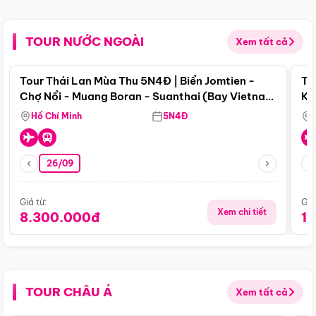
TOUR NƯỚC NGOÀI
Xem tất cả
Điểm nổi bật
Tour Thái Lan Mùa Thu 5N4Đ | Biển Jomtien -
To
Chợ Nổi - Muang Boran - Suanthai (Bay Vietnam
Ku
Airlines)
Si
Hồ Chí Minh
5N4Đ
26/09
Giá từ:
Giá
Xem chi tiết
8.300.000đ
1
TOUR CHÂU Á
Xem tất cả
Điểm nổi bật