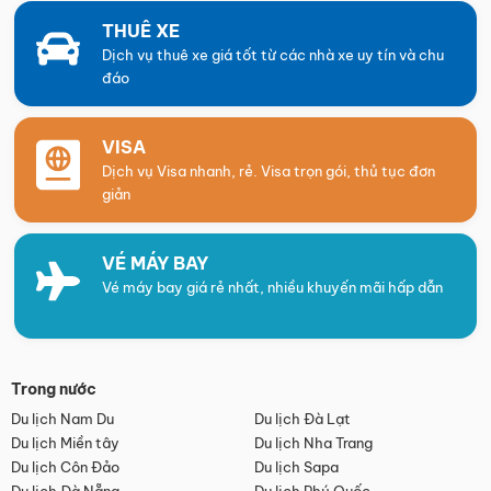
THUÊ XE
Dịch vụ thuê xe giá tốt từ các nhà xe uy tín và chu
đáo
VISA
Dịch vụ Visa nhanh, rẻ. Visa trọn gói, thủ tục đơn
giản
VÉ MÁY BAY
Vé máy bay giá rẻ nhất, nhiều khuyến mãi hấp dẫn
Trong nước
Du lịch Nam Du
Du lịch Đà Lạt
Du lịch Miền tây
Du lịch Nha Trang
Du lịch Côn Đảo
Du lịch Sapa