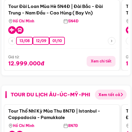
Tour Đài Loan Mùa Hè 5N4Đ | Đài Bắc - Đài
To
Trung - Nam Đầu - Cao Hùng ( Bay Vn)
Tr
Hồ Chí Minh
5N4Đ
13/08
12/09
01/10
Giá từ:
Giá
Xem chi tiết
12.999.000đ
1
TOUR DU LỊCH ÂU-ÚC-MỸ-PHI
Xem tất cả
Điểm nổi bật
Tour Thổ Nhĩ Kỳ Mùa Thu 8N7Đ | Istanbul -
To
Cappadocia - Pamukkale
Đế
Hồ Chí Minh
8N7Đ