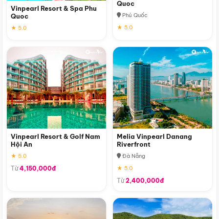
Quoc
Vinpearl Resort & Spa Phu
Phú Quốc
Quoc
★ 5.0
★ 5.0
Vinpearl Resort & Golf Nam
Melia Vinpearl Danang
Hội An
Riverfront
★ 5.0
Đà Nẵng
Từ
4,150,000đ
★ 5.0
Từ
2,400,000đ