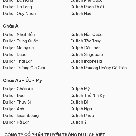
Du lịch Đà Nẵng
Du lịch Phú Quốc
Du lịch Hạ Long
Du lịch Phan Thiết
Du lịch Quy Nhơn
Du lịch Huế
Châu Á
Du lịch Nhật Bản
Du lịch Hàn Quốc
Du lịch Trung Quốc
Du lịch Tây Tạng
Du lịch Malaysia
Du lịch Đài Loan
Du lịch Dubai
Du lịch Singapore
Du lịch Thái Lan
Du lịch Indonesia
Du lịch Trương Gia Giới
Du lịch Phượng Hoàng Cổ Trấn
Châu Âu - Úc - Mỹ
Du lịch Châu Âu
Du lịch Mỹ
Du lịch Đức
Du lịch Thổ Nhĩ Kỳ
Du lịch Thụy Sĩ
Du lịch Bỉ
Du lịch Anh
Du lịch Nga
Du lịch luxembourg
Du lịch Pháp
Du lịch Hà Lan
Du lịch Ý
CÔNG TY CỔ PHẦN TRUYỀN THÔNG DU LỊCH VIỆT