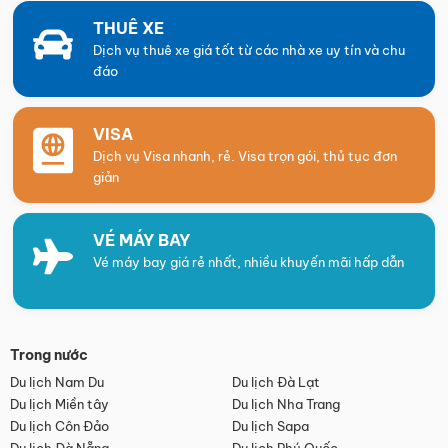
THUÊ XE
Dịch vụ thuê xe giá tốt từ các nhà xe uy tín và chu
đáo
VISA
Dịch vụ Visa nhanh, rẻ. Visa trọn gói, thủ tục đơn
giản
VÉ MÁY BAY
Vé máy bay giá rẻ nhất, nhiều khuyến mãi hấp dẫn
Trong nước
Du lịch Nam Du
Du lịch Đà Lạt
Du lịch Miền tây
Du lịch Nha Trang
Du lịch Côn Đảo
Du lịch Sapa