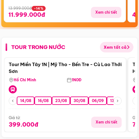
13.999.000đ
-14%
Xem chi tiết
11.999.000đ
4
TOUR TRONG NƯỚC
Xem tất cả
Điểm nổi bật
Tour Miền Tây 1N | Mỹ Tho - Bến Tre - Cù Lao Thới
To
Sơn
Hu
Hồ Chí Minh
1N0Đ
14/08
16/08
23/08
30/08
06/09
13/09
20/0
Giá từ:
Giá
Xem chi tiết
399.000đ
7