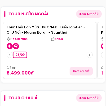
TOUR NƯỚC NGOÀI
Xem tất cả
Điểm nổi bật
Tour Thái Lan Mùa Thu 5N4Đ | Biển Jomtien -
To
Chợ Nổi - Muang Boran - Suanthai
Ku
Si
Hồ Chí Minh
5N4Đ
26/09
Giá từ:
Giá
Xem chi tiết
8.499.000đ
1
TOUR CHÂU Á
Xem tất cả
Điểm nổi bật