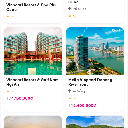
Quoc
Vinpearl Resort & Spa Phu
Phú Quốc
Quoc
★ 5.0
★ 5.0
Vinpearl Resort & Golf Nam
Melia Vinpearl Danang
Hội An
Riverfront
★ 5.0
Đà Nẵng
Từ
4,150,000đ
★ 5.0
Từ
2,400,000đ