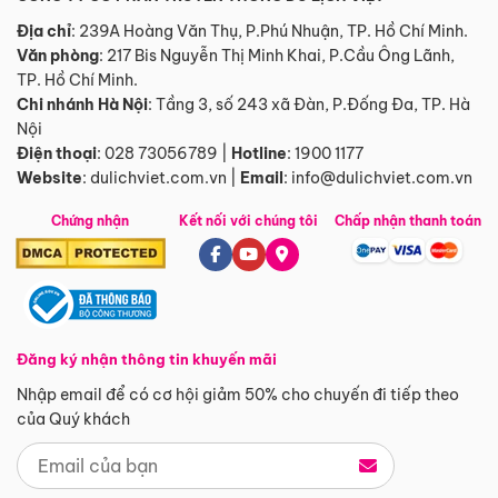
Địa chỉ
: 239A Hoàng Văn Thụ, P.Phú Nhuận, TP. Hồ Chí Minh.
Văn phòng
:
217 Bis Nguyễn Thị Minh Khai, P.Cầu Ông Lãnh,
TP. Hồ Chí Minh.
Chi nhánh Hà Nội
:
Tầng 3, số 243 xã Đàn, P.Đống Đa, TP. Hà
Nội
Điện thoại
:
028 73056789
|
Hotline
:
1900 1177
Website
:
dulichviet.com.vn
|
Email
:
info@dulichviet.com.vn
Chứng nhận
Kết nối với chúng tôi
Chấp nhận thanh toán
Đăng ký nhận thông tin khuyến mãi
Nhập email để có cơ hội giảm 50% cho chuyến đi tiếp theo
của Quý khách