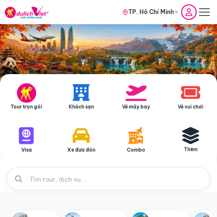
TP. Hồ Chí Minh
Tour trọn gói
Khách sạn
Vé máy bay
Vé vui chơi
Thêm
Visa
Xe đưa đón
Combo