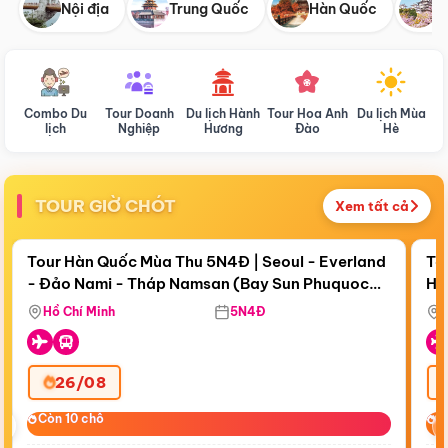
Nội địa
Trung Quốc
Hàn Quốc
N
Combo Du
Tour Doanh
Du lịch Hành
Tour Hoa Anh
Du lịch Mùa
D
lịch
Nghiệp
Hương
Đào
Hè
TOUR GIỜ CHÓT
Xem tất cả
Điểm nổi bật
Còn
19 ngày 02:02:40
Cò
Tour Hàn Quốc Mùa Thu 5N4Đ | Seoul - Everland
To
- Đảo Nami - Tháp Namsan (Bay Sun Phuquoc
Hò
Tặ
Airways)
Aq
Hồ Chí Minh
5N4Đ
26/08
‹
Còn 10 chỗ
Còn 10 chỗ
C
C