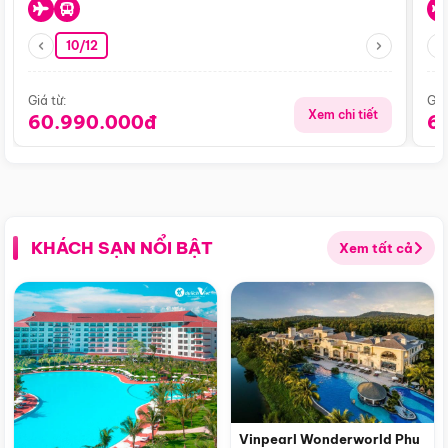
10/12
Giá từ:
Giá
Xem chi tiết
60.990.000đ
6
KHÁCH SẠN NỔI BẬT
Xem tất cả
Vinpearl Wonderworld Phu