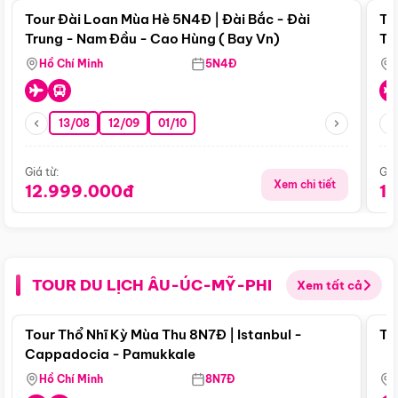
Tour Đài Loan Mùa Hè 5N4Đ | Đài Bắc - Đài
To
Trung - Nam Đầu - Cao Hùng ( Bay Vn)
Tr
Hồ Chí Minh
5N4Đ
13/08
12/09
01/10
Giá từ:
Giá
Xem chi tiết
12.999.000đ
1
TOUR DU LỊCH ÂU-ÚC-MỸ-PHI
Xem tất cả
Điểm nổi bật
Tour Thổ Nhĩ Kỳ Mùa Thu 8N7Đ | Istanbul -
To
Cappadocia - Pamukkale
Hồ Chí Minh
8N7Đ