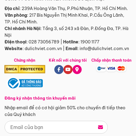
Địa chỉ
: 239A Hoàng Văn Thụ, P.Phú Nhuận, TP. Hồ Chí Minh.
Văn phòng
:
217 Bis Nguyễn Thị Minh Khai, P.Cầu Ông Lãnh,
TP. Hồ Chí Minh.
Chi nhánh Hà Nội
:
Tầng 3, số 243 xã Đàn, P.Đống Đa, TP. Hà
Nội
Điện thoại
:
028 73056789
|
Hotline
:
1900 1177
Website
:
dulichviet.com.vn
|
Email
:
info@dulichviet.com.vn
Chứng nhận
Kết nối với chúng tôi
Chấp nhận thanh toán
Đăng ký nhận thông tin khuyến mãi
Nhập email để có cơ hội giảm 50% cho chuyến đi tiếp theo
của Quý khách