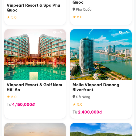
Quoc
Vinpearl Resort & Spa Phu
Phú Quốc
Quoc
★ 5.0
★ 5.0
Vinpearl Resort & Golf Nam
Melia Vinpearl Danang
Hội An
Riverfront
★ 5.0
Đà Nẵng
Từ
4,150,000đ
★ 5.0
Từ
2,400,000đ