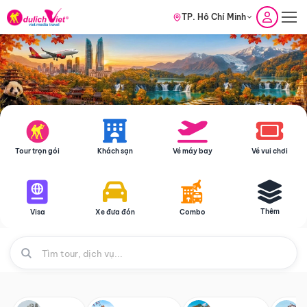
TP. Hồ Chí Minh
Tour trọn gói
Khách sạn
Vé máy bay
Vé vui chơi
Thêm
Visa
Xe đưa đón
Combo