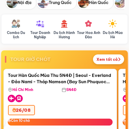
Nội địa
Trung Quốc
Hàn Quốc
N
Combo Du
Tour Doanh
Du lịch Hành
Tour Hoa Anh
Du lịch Mùa
D
lịch
Nghiệp
Hương
Đào
Hè
TOUR GIỜ CHÓT
Xem tất cả
Điểm nổi bật
Còn
18 ngày 13:25:01
Cò
Tour Hàn Quốc Mùa Thu 5N4Đ | Seoul - Everland
To
- Đảo Nami - Tháp Namsan (Bay Sun Phuquoc
Hò
Bay Sun Phuquoc Airways
Tặ
Airways)
Aq
Hồ Chí Minh
5N4Đ
26/08
‹
Còn 10 chỗ
Còn 10 chỗ
C
C