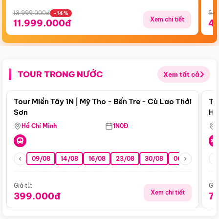
13.999.000đ
5.5
-14%
Xem chi tiết
11.999.000đ
4
TOUR TRONG NƯỚC
Xem tất cả
Điểm nổi bật
Tour Miền Tây 1N | Mỹ Tho - Bến Tre - Cù Lao Thới
To
Sơn
Hu
Hồ Chí Minh
1N0Đ
09/08
14/08
16/08
23/08
30/08
06/09
13/0
Giá từ:
Giá
Xem chi tiết
399.000đ
7