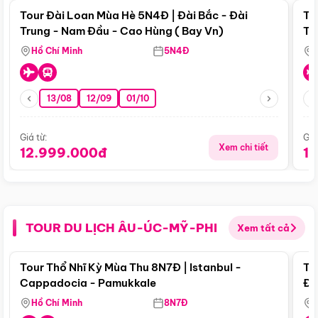
Tour Đài Loan Mùa Hè 5N4Đ | Đài Bắc - Đài
To
Trung - Nam Đầu - Cao Hùng ( Bay Vn)
Tr
Hồ Chí Minh
5N4Đ
13/08
12/09
01/10
Giá từ:
Giá
Xem chi tiết
12.999.000đ
1
TOUR DU LỊCH ÂU-ÚC-MỸ-PHI
Xem tất cả
Điểm nổi bật
Tour Thổ Nhĩ Kỳ Mùa Thu 8N7Đ | Istanbul -
To
Cappadocia - Pamukkale
Đế
Hồ Chí Minh
8N7Đ