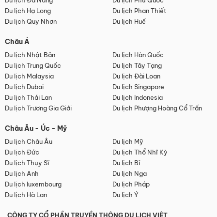
Du lịch Đà Nẵng
Du lịch Phú Quốc
Du lịch Hạ Long
Du lịch Phan Thiết
Du lịch Quy Nhơn
Du lịch Huế
Châu Á
Du lịch Nhật Bản
Du lịch Hàn Quốc
Du lịch Trung Quốc
Du lịch Tây Tạng
Du lịch Malaysia
Du lịch Đài Loan
Du lịch Dubai
Du lịch Singapore
Du lịch Thái Lan
Du lịch Indonesia
Du lịch Trương Gia Giới
Du lịch Phượng Hoàng Cổ Trấn
Châu Âu - Úc - Mỹ
Du lịch Châu Âu
Du lịch Mỹ
Du lịch Đức
Du lịch Thổ Nhĩ Kỳ
Du lịch Thụy Sĩ
Du lịch Bỉ
Du lịch Anh
Du lịch Nga
Du lịch luxembourg
Du lịch Pháp
Du lịch Hà Lan
Du lịch Ý
CÔNG TY CỔ PHẦN TRUYỀN THÔNG DU LỊCH VIỆT