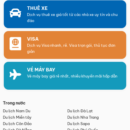
THUÊ XE
Dịch vụ thuê xe giá tốt từ các nhà xe uy tín và chu
đáo
VISA
Dịch vụ Visa nhanh, rẻ. Visa trọn gói, thủ tục đơn
giản
VÉ MÁY BAY
Vé máy bay giá rẻ nhất, nhiều khuyến mãi hấp dẫn
Trong nước
Du lịch Nam Du
Du lịch Đà Lạt
Du lịch Miền tây
Du lịch Nha Trang
Du lịch Côn Đảo
Du lịch Sapa