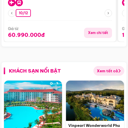
10/12
Giá từ:
Giá
Xem chi tiết
60.990.000đ
1
KHÁCH SẠN NỔI BẬT
Xem tất cả
Vinpearl Wonderworld Phu