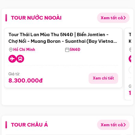
TOUR NƯỚC NGOÀI
Xem tất cả
Điểm nổi bật
Tour Thái Lan Mùa Thu 5N4Đ | Biển Jomtien -
To
Chợ Nổi - Muang Boran - Suanthai (Bay Vietnam
Ku
Airlines)
Si
Hồ Chí Minh
5N4Đ
Giá từ:
Xem chi tiết
8.300.000đ
Giá
1
TOUR CHÂU Á
Xem tất cả
Điểm nổi bật