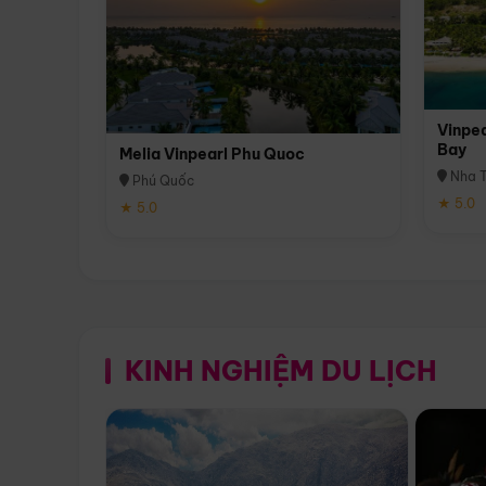
Vinpea
Bay
Melia Vinpearl Phu Quoc
Nha T
Phú Quốc
★ 5.0
★ 5.0
KINH NGHIỆM DU LỊCH