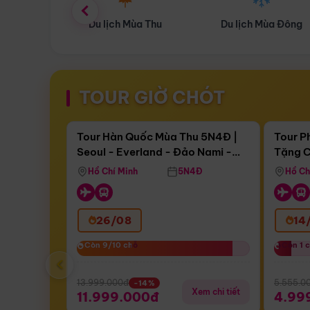
ùa Thu
Du lịch Mùa Đông
Combo Du lịch
TOUR GIỜ CHÓT
Điểm nổi bật
Còn
17 ngày 10:40:37
Còn
05 
Tour Hàn Quốc Mùa Thu 5N4Đ |
Tour P
Seoul - Everland - Đảo Nami -
Tặng C
Bay Sun Phuquoc Airways
Tặng C
Tháp Namsan (Bay Sun Phuquoc
Hôn - 
Hồ Chí Minh
5N4Đ
Hồ Ch
Airways)
26/08
14
Còn 9/10 chỗ
Còn 9/10 chỗ
Còn 1 
Còn 1 
‹
13.999.000đ
5.555.0
-14%
Xem chi tiết
11.999.000đ
4.99