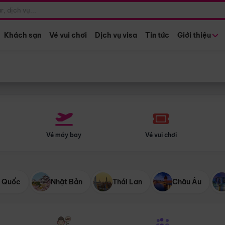
Điểm khởi hành
Tháng khở
Hồ Chí Minh
Bất kỳ 
Khách sạn
Vé vui chơi
Dịch vụ visa
Tin tức
Giới thiệu
Vé máy bay
Vé vui chơi
 Quốc
Nhật Bản
Thái Lan
Châu Âu