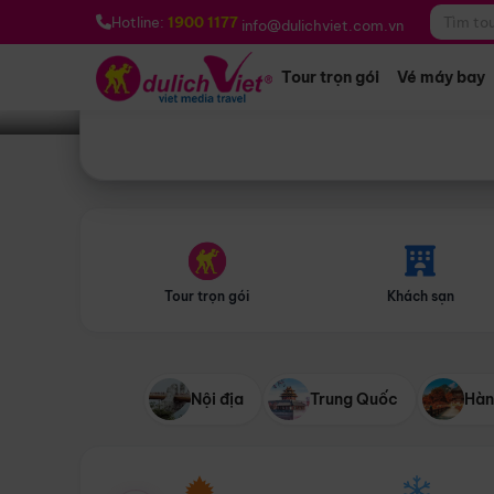
Bạn muốn đi đâu?
*
Hotline:
1900 1177
info@dulichviet.com.vn
Tour trọn gói
Vé máy bay
Tour trọn gói
Khách sạn
Nội địa
Trung Quốc
Hàn