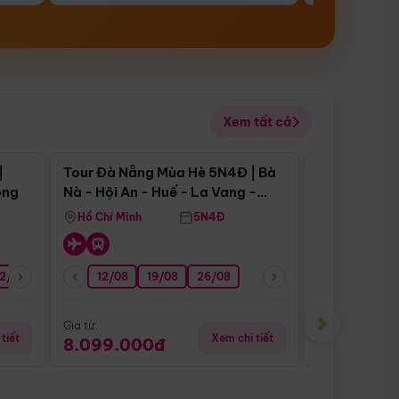
Xem tất cả
 bật
Điểm nổi bật
|
Tour Đà Nẵng Mùa Hè 5N4Đ | Bà
Tour Đà Nẵn
ong
Nà - Hội An - Huế - La Vang -
Nà - Hội An
Động Thiên Đường
Nha
Hồ Chí Minh
5N4Đ
Hồ Chí Minh
2/08
26/08
05/09
12/08
19/08
09/09
26/08
12/09
13/08
›
Giá từ:
Giá từ:
tiết
Xem chi tiết
8.099.000đ
6.899.00