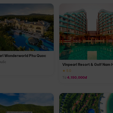
arl Wonderworld Phu Quoc
Quốc
Vinpearl Resort & Golf Nam 
★ 5.0
Từ
4,150,000đ