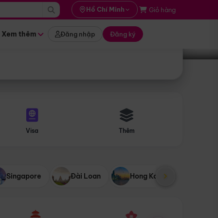
i hành
Hồ Chí Minh
Giỏ hàng
Tìm tour
tháng nào
Xem thêm
Đăng nhập
Đăng ký
Visa
Thêm
Singapore
Đài Loan
Hong Kong
Mỹ