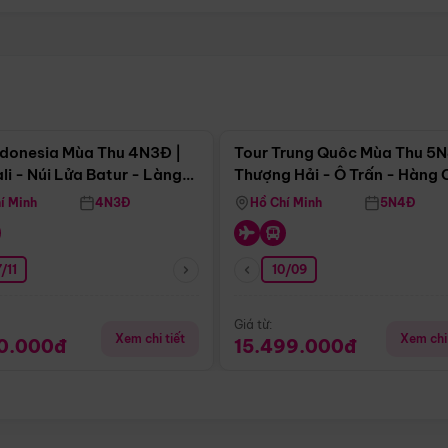
Điểm nổi bật
Điểm nổi
ndonesia Mùa Thu 4N3Đ |
Tour Trung Quôc Mùa Thu 5N
li - Núi Lửa Batur - Làng
Thượng Hải - Ô Trấn - Hàng
puran
(Tour Không Shopping)
í Minh
4N3Đ
Hồ Chí Minh
5N4Đ
/11
10/09
Giá từ:
Xem chi tiết
Xem chi 
90.000đ
15.499.000đ