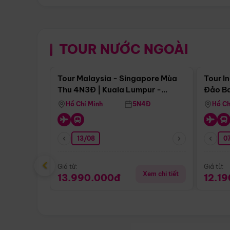
TOUR NƯỚC NGOÀI
Điểm nổi bật
Tour Malaysia - Singapore Mùa
Tour I
Thu 4N3Đ | Kuala Lumpur -
Đảo Ba
Malacca - Johor Baru -
Pengli
Hồ Chí Minh
5N4Đ
Hồ Ch
Singapore
13/08
07
‹
Giá từ:
Giá từ:
Xem chi tiết
13.990.000đ
12.1