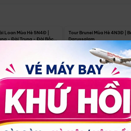
Điểm nổi bật
Điểm nổi
ài Loan Mùa Hè 5N4Đ |
Tour Brunei Mùa Hè 4N3Đ | B
ng - Đài Trung - Đài Bắc
Darussalam
j)
í Minh
5N4Đ
Hồ Chí Minh
4N3Đ
4/09
18/09
30/08
17/09
24/09
Giá từ:
Xem chi tiết
Xem chi 
90.000đ
14.499.000đ