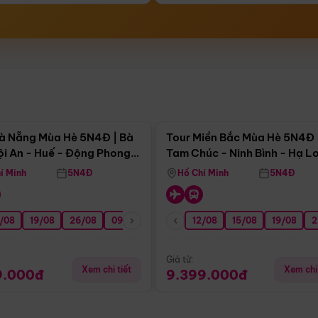
Điểm nổi bật
Điểm nổi
à Nẵng Mùa Hè 5N4Đ | Bà
Tour Miền Bắc Mùa Hè 5N4Đ 
ội An - Huế - Động Phong
Tam Chúc - Ninh Bình - Hạ L
í Minh
5N4Đ
Hồ Chí Minh
5N4Đ
/08
3/09
19/08
20/09
26/08
27/09
09/09
16/09
12/08
23/09
15/08
30/09
19/08
07/10
2
Giá từ:
Xem chi tiết
Xem chi 
9.000đ
9.399.000đ