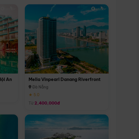
Hội An
Melia Vinpearl Danang Riverfront
Đà Nẵng
★ 5.0
Từ
2,400,000đ