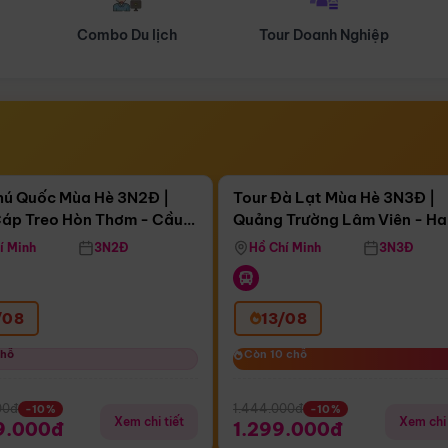
Tour Doanh Nghiệp
Du lịch Hành Hương
Điểm nổi bật
Điểm nổi
ngày 10:40:37
Còn
04 ngày 10:40:37
hú Quốc Mùa Hè 3N2Đ |
Tour Đà Lạt Mùa Hè 3N3Đ |
áp Treo Hòn Thơm - Cầu
Quảng Trường Lâm Viên - H
áp Treo Hòn Thơm
Công Viên Nước Aquatopia
Hill - Puppy Farm
í Minh
3N2Đ
Hồ Chí Minh
3N3Đ
/08
13/08
chỗ
chỗ
Còn 10 chỗ
Còn 10 chỗ
00đ
1.444.000đ
-10%
-10%
Xem chi tiết
Xem chi 
9.000đ
1.299.000đ