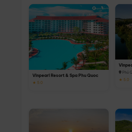
Vinpe
Phú 
Vinpearl Resort & Spa Phu Quoc
★ 5.0
★ 5.0