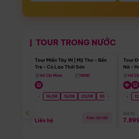
TOUR TRONG NƯỚC
Điểm nổi bật
Tour Miền Tây 1N | Mỹ Tho - Bến
Tour Đ
Tre - Cù Lao Thới Sơn
Nà - H
Nha
Hồ Chí Minh
1N0Đ
Hồ Ch
14/08
16/08
23/08
30/08
06/09
12
1
‹
Giá từ:
Xem chi tiết
7.89
Liên hệ