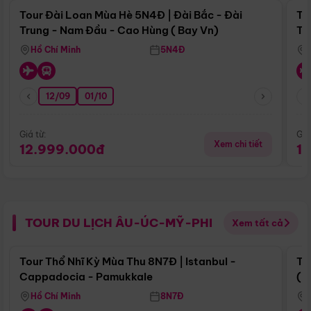
Tour Đài Loan Mùa Hè 5N4Đ | Đài Bắc - Đài
To
Trung - Nam Đầu - Cao Hùng ( Bay Vn)
Tr
Hồ Chí Minh
5N4Đ
12/09
01/10
Giá từ:
Giá
Xem chi tiết
12.999.000đ
1
TOUR DU LỊCH ÂU-ÚC-MỸ-PHI
Xem tất cả
Điểm nổi bật
Tour Thổ Nhĩ Kỳ Mùa Thu 8N7Đ | Istanbul -
To
Cappadocia - Pamukkale
(B
Hồ Chí Minh
8N7Đ