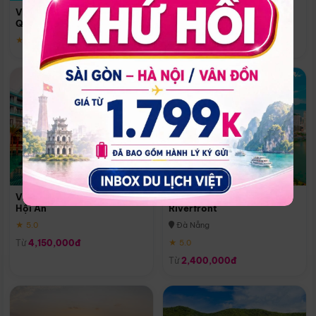
Quoc
Vinpearl Resort & Spa Phu
Phú Quốc
Quoc
★ 5.0
★ 5.0
Vinpearl Resort & Golf Nam
Melia Vinpearl Danang
Hội An
Riverfront
★ 5.0
Đà Nẵng
Từ
4,150,000đ
★ 5.0
Từ
2,400,000đ