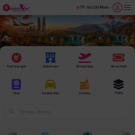
TP. Hồ Chí Minh
Tour trọn gói
Khách sạn
Vé máy bay
Vé vui chơi
Thêm
Visa
Xe đưa đón
Combo