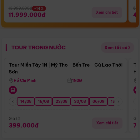
13.999.000đ
5.5
-14%
Xem chi tiết
11.999.000đ
4
TOUR TRONG NƯỚC
Xem tất cả
Điểm nổi bật
Tour Miền Tây 1N | Mỹ Tho - Bến Tre - Cù Lao Thới
To
Sơn
Hu
Hồ Chí Minh
1N0Đ
14/08
16/08
23/08
30/08
06/09
13/09
20/0
Giá từ:
Giá
Xem chi tiết
399.000đ
7