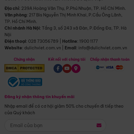
Địa chỉ
: 239A Hoàng Văn Thụ, P.Phú Nhuận, TP. Hồ Chí Minh.
Văn phòng
:
217 Bis Nguyễn Thị Minh Khai, P.Cầu Ông Lãnh,
TP. Hồ Chí Minh.
Chi nhánh Hà Nội
:
Tầng 3, số 243 xã Đàn, P.Đống Đa, TP. Hà
Nội
Điện thoại
:
028 73056789
|
Hotline
:
1900 1177
Website
:
dulichviet.com.vn
|
Email
:
info@dulichviet.com.vn
Chứng nhận
Kết nối với chúng tôi
Chấp nhận thanh toán
Đăng ký nhận thông tin khuyến mãi
Nhập email để có cơ hội giảm 50% cho chuyến đi tiếp theo
của Quý khách