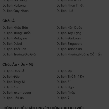
Du lịch Đà Nẵng
Du lịch Phú Quốc
Du lịch Hạ Long
Du lịch Phan Thiết
Du lịch Quy Nhơn
Du lịch Huế
Châu Á
Du lịch Nhật Bản
Du lịch Hàn Quốc
Du lịch Trung Quốc
Du lịch Tây Tạng
Du lịch Malaysia
Du lịch Đài Loan
Du lịch Dubai
Du lịch Singapore
Du lịch Thái Lan
Du lịch Indonesia
Du lịch Trương Gia Giới
Du lịch Phượng Hoàng Cổ Trấn
Châu Âu - Úc - Mỹ
Du lịch Châu Âu
Du lịch Mỹ
Du lịch Đức
Du lịch Thổ Nhĩ Kỳ
Du lịch Thụy Sĩ
Du lịch Bỉ
Du lịch Anh
Du lịch Nga
Du lịch luxembourg
Du lịch Pháp
Du lịch Hà Lan
Du lịch Ý
CÔNG TY CỔ PHẦN TRUYỀN THÔNG DU LỊCH VIỆT