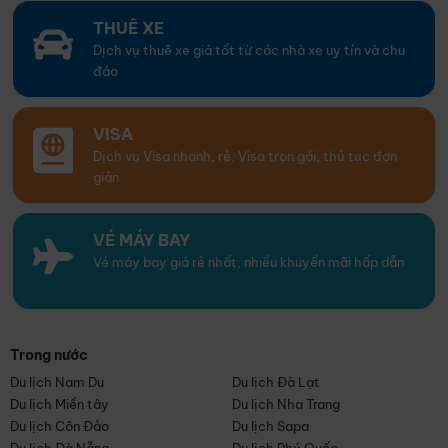
THUÊ XE
Dịch vụ thuê xe giá tốt từ các nhà xe uy tín và chu
đáo
VISA
Dịch vụ Visa nhanh, rẻ. Visa trọn gói, thủ tục đơn
giản
VÉ MÁY BAY
Vé máy bay giá rẻ nhất, nhiều khuyến mãi hấp dẫn
Trong nước
Du lịch Nam Du
Du lịch Đà Lạt
Du lịch Miền tây
Du lịch Nha Trang
Du lịch Côn Đảo
Du lịch Sapa