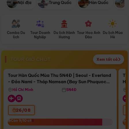
Nội địa
Trung Quốc
Hàn Quốc
N
Combo Du
Tour Doanh
Du lịch Hành
Tour Hoa Anh
Du lịch Mùa
D
lịch
Nghiệp
Hương
Đào
Hè
TOUR GIỜ CHÓT
Xem tất cả
Điểm nổi bật
Còn
15 ngày 19:27:03
Cò
Tour Hàn Quốc Mùa Thu 5N4Đ | Seoul - Everland
To
- Đảo Nami - Tháp Namsan (Bay Sun Phuquoc
Hò
Bay Sun Phuquoc Airways
Tặ
Airways)
Aq
Hồ Chí Minh
5N4Đ
26/08
‹
Còn 9/10 chỗ
Còn 9/10 chỗ
C
C