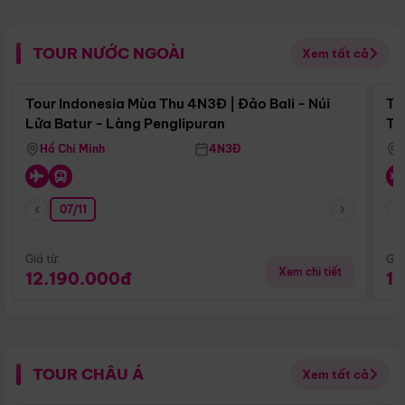
TOUR NƯỚC NGOÀI
Xem tất cả
Điểm nổi bật
Tour Indonesia Mùa Thu 4N3Đ | Đảo Bali - Núi
To
Lửa Batur - Làng Penglipuran
Tr
Hồ Chí Minh
4N3Đ
07/11
Giá từ:
Giá
Xem chi tiết
12.190.000đ
1
TOUR CHÂU Á
Xem tất cả
Điểm nổi bật