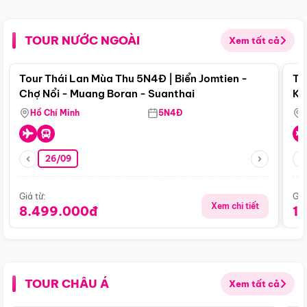
TOUR NƯỚC NGOÀI
Xem tất cả
Điểm nổi bật
Tour Thái Lan Mùa Thu 5N4Đ | Biển Jomtien -
To
Chợ Nổi - Muang Boran - Suanthai
Ku
Si
Hồ Chí Minh
5N4Đ
26/09
Giá từ:
Giá
Xem chi tiết
8.499.000đ
1
TOUR CHÂU Á
Xem tất cả
Điểm nổi bật