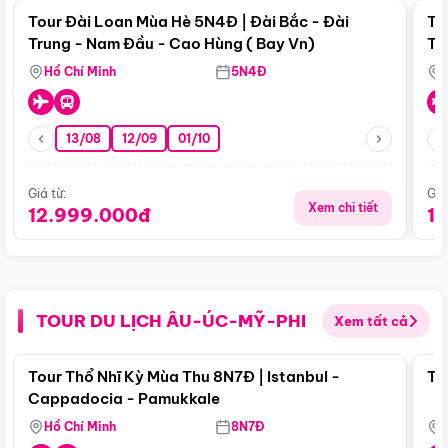
Tour Đài Loan Mùa Hè 5N4Đ | Đài Bắc - Đài
To
Trung - Nam Đầu - Cao Hùng ( Bay Vn)
Tr
Hồ Chí Minh
5N4Đ
13/08
12/09
01/10
Giá từ:
Giá
Xem chi tiết
12.999.000đ
1
TOUR DU LỊCH ÂU-ÚC-MỸ-PHI
Xem tất cả
Điểm nổi bật
Tour Thổ Nhĩ Kỳ Mùa Thu 8N7Đ | Istanbul -
To
Cappadocia - Pamukkale
Hồ Chí Minh
8N7Đ