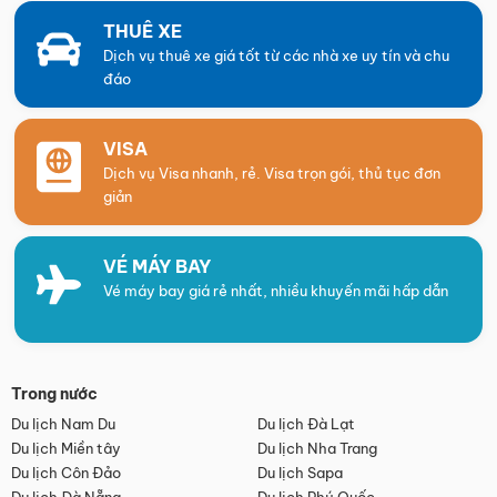
THUÊ XE
Dịch vụ thuê xe giá tốt từ các nhà xe uy tín và chu
đáo
VISA
Dịch vụ Visa nhanh, rẻ. Visa trọn gói, thủ tục đơn
giản
VÉ MÁY BAY
Vé máy bay giá rẻ nhất, nhiều khuyến mãi hấp dẫn
Trong nước
Du lịch Nam Du
Du lịch Đà Lạt
Du lịch Miền tây
Du lịch Nha Trang
Du lịch Côn Đảo
Du lịch Sapa