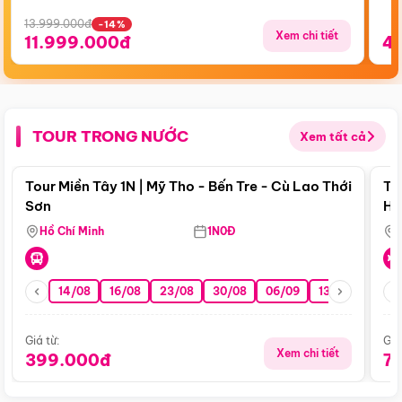
13.999.000đ
-14%
Xem chi tiết
11.999.000đ
4
TOUR TRONG NƯỚC
Xem tất cả
Điểm nổi bật
Tour Miền Tây 1N | Mỹ Tho - Bến Tre - Cù Lao Thới
To
Sơn
Hu
Hồ Chí Minh
1N0Đ
14/08
16/08
23/08
30/08
06/09
13/09
20/0
Giá từ:
Giá
Xem chi tiết
399.000đ
7