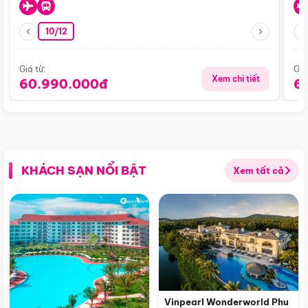
10/12
Giá từ:
Giá
Xem chi tiết
60.990.000đ
6
KHÁCH SẠN NỔI BẬT
Xem tất cả
Vinpearl Wonderworld Phu