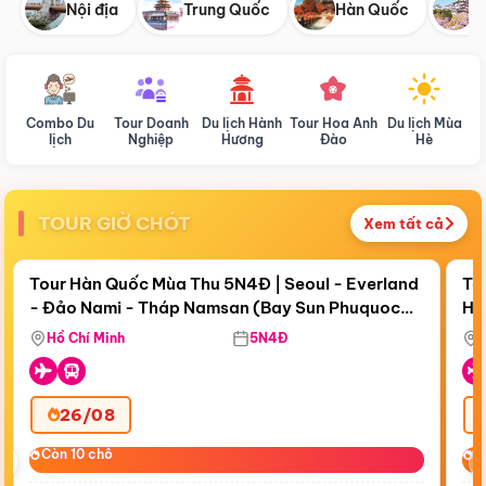
Nội địa
Trung Quốc
Hàn Quốc
N
Combo Du
Tour Doanh
Du lịch Hành
Tour Hoa Anh
Du lịch Mùa
D
lịch
Nghiệp
Hương
Đào
Hè
TOUR GIỜ CHÓT
Xem tất cả
Điểm nổi bật
Còn
19 ngày 04:43:05
Cò
Tour Hàn Quốc Mùa Thu 5N4Đ | Seoul - Everland
To
- Đảo Nami - Tháp Namsan (Bay Sun Phuquoc
Hò
Tặ
Airways)
Aq
Hồ Chí Minh
5N4Đ
26/08
‹
Còn 10 chỗ
Còn 10 chỗ
C
C