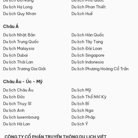
Du lịch Đà Nẵng
Du lịch Phú Quốc
Du lịch Hạ Long
Du lịch Phan Thiết
Du lịch Quy Nhơn
Du lịch Huế
Châu Á
Du lịch Nhật Bản
Du lịch Hàn Quốc
Du lịch Trung Quốc
Du lịch Tây Tạng
Du lịch Malaysia
Du lịch Đài Loan
Du lịch Dubai
Du lịch Singapore
Du lịch Thái Lan
Du lịch Indonesia
Du lịch Trương Gia Giới
Du lịch Phượng Hoàng Cổ Trấn
Châu Âu - Úc - Mỹ
Du lịch Châu Âu
Du lịch Mỹ
Du lịch Đức
Du lịch Thổ Nhĩ Kỳ
Du lịch Thụy Sĩ
Du lịch Bỉ
Du lịch Anh
Du lịch Nga
Du lịch luxembourg
Du lịch Pháp
Du lịch Hà Lan
Du lịch Ý
CÔNG TY CỔ PHẦN TRUYỀN THÔNG DU LỊCH VIỆT