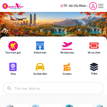
TP. Hồ Chí Minh
Tour trọn gói
Khách sạn
Vé máy bay
Vé vui chơi
Thêm
Visa
Xe đưa đón
Combo