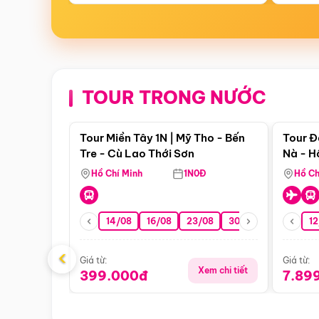
TOUR TRONG NƯỚC
Điểm nổi bật
Tour Miền Tây 1N | Mỹ Tho - Bến
Tour Đ
Tre - Cù Lao Thới Sơn
Nà - H
Nha
Hồ Chí Minh
1N0Đ
Hồ Ch
14/08
16/08
23/08
30/08
06/09
12
1
‹
Giá từ:
Giá từ:
Xem chi tiết
399.000đ
7.89