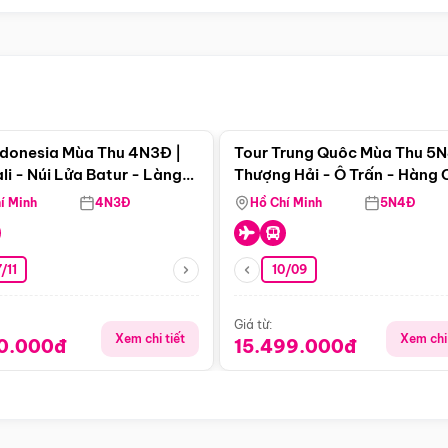
Điểm nổi bật
Điểm nổi
ndonesia Mùa Thu 4N3Đ |
Tour Trung Quôc Mùa Thu 5N
li - Núi Lửa Batur - Làng
Thượng Hải - Ô Trấn - Hàng
puran
(Tour Không Shopping)
í Minh
4N3Đ
Hồ Chí Minh
5N4Đ
/11
10/09
Giá từ:
Xem chi tiết
Xem chi 
90.000đ
15.499.000đ