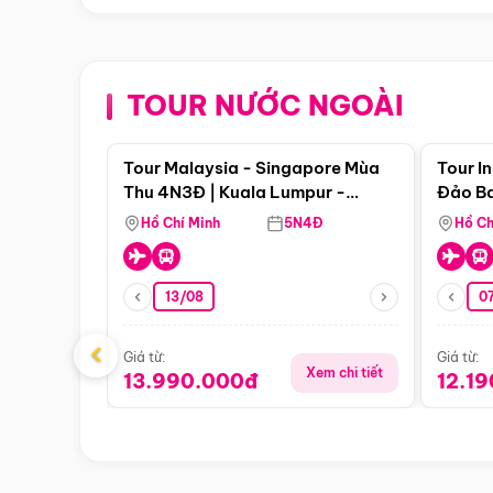
TOUR NƯỚC NGOÀI
Điểm nổi bật
Tour Malaysia - Singapore Mùa
Tour I
Thu 4N3Đ | Kuala Lumpur -
Đảo Ba
Malacca - Johor Baru -
Pengli
Hồ Chí Minh
5N4Đ
Hồ Ch
Singapore
13/08
07
‹
Giá từ:
Giá từ:
Xem chi tiết
13.990.000đ
12.1