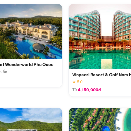
arl Wonderworld Phu Quoc
Quốc
Vinpearl Resort & Golf Nam 
★ 5.0
Từ
4,150,000đ