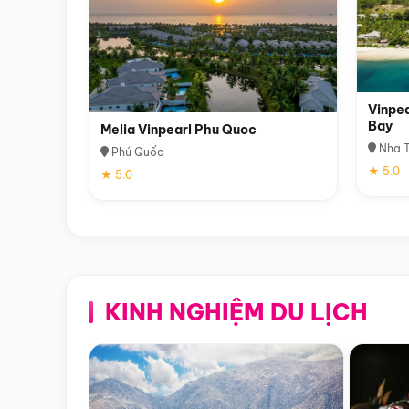
Vinpea
Bay
Melia Vinpearl Phu Quoc
Nha T
Phú Quốc
★ 5.0
★ 5.0
KINH NGHIỆM DU LỊCH