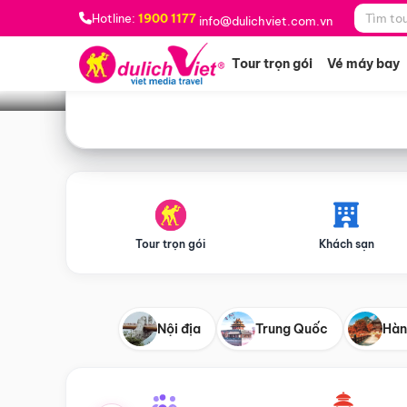
Bạn muốn đi đâu?
*
Hotline:
1900 1177
info@dulichviet.com.vn
Tour trọn gói
Vé máy bay
Tour trọn gói
Khách sạn
Nội địa
Trung Quốc
Hàn