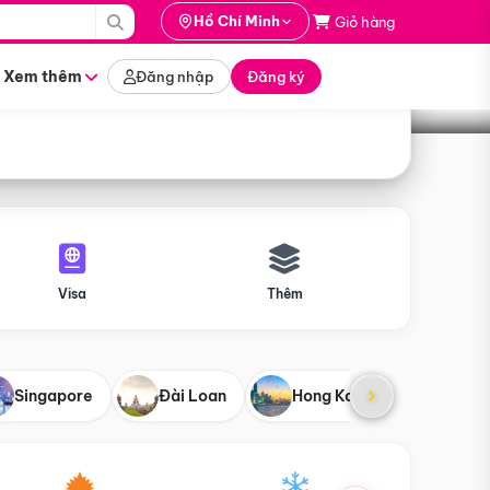
i hành
Hồ Chí Minh
Giỏ hàng
Tìm tour
tháng nào
Xem thêm
Đăng nhập
Đăng ký
Visa
Thêm
Singapore
Đài Loan
Hong Kong
Mỹ