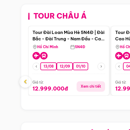
TOUR CHÂU Á
Điểm nổi bật
Tour Đài Loan Mùa Hè 5N4Đ | Đài
Tour Đ
Bắc - Đài Trung - Nam Đầu - Cao
Cao Hù
Hùng ( Bay Vn)
(Bay V
Hồ Chí Minh
5N4Đ
Hồ Ch
13/08
12/09
01/10
0
‹
Giá từ:
Giá từ:
Xem chi tiết
12.999.000đ
12.9