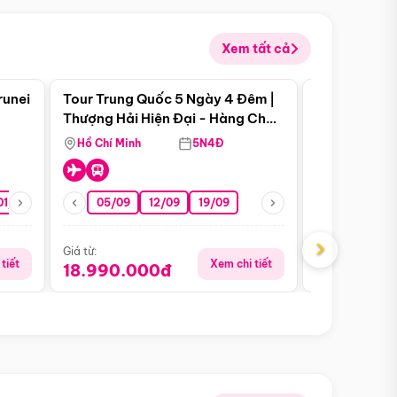
Xem tất cả
 bật
Điểm nổi bật
runei
Tour Trung Quốc 5 Ngày 4 Đêm |
Tour Trung 
Tour Hè
Thượng Hải Hiện Đại - Hàng Châu
Ân Thi - Trư
Nên Thơ - Ô Trấn Cổ Kính
Hồ Chí Minh
5N4Đ
Hồ Chí Minh
01/10
15/10
29/10
05/09
12/09
19/09
16/08
›
Giá từ:
Giá từ:
tiết
Xem chi tiết
18.990.000đ
16.990.0