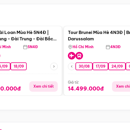
Điểm nổi bật
Điểm nổi
ài Loan Mùa Hè 5N4Đ |
Tour Brunei Mùa Hè 4N3Đ | B
ng - Đài Trung - Đài Bắc
Darussalam
j)
í Minh
5N4Đ
Hồ Chí Minh
4N3Đ
4/09
18/09
30/08
17/09
24/09
Giá từ:
Xem chi tiết
Xem chi 
90.000đ
14.499.000đ