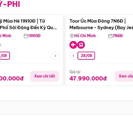
Ỹ-PHI
Điểm nổi bật
Điểm nổi
ỹ Mùa Hè 11N10Đ | Từ
Tour Úc Mùa Đông 7N6Đ |
Phố Sôi Động Đến Kỳ Quan
Melbourne - Sydney (Bay Je
Nhiên Mỹ
Airways)
í Minh
11N10Đ
Hồ Chí Minh
7N6Đ
4/08
28/08
Giá từ:
Xem chi tiết
Xem chi 
900.000đ
47.990.000đ