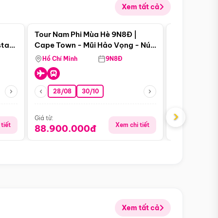
Xem tất cả
 bật
Điểm nổi bật
Tour Nam Phi Mùa Hè 9N8Đ |
Tour Mỹ Mùa
star
Cape Town - Mũi Hảo Vọng - Núi
Hoa Kỳ - Me
Bàn - Johannesburg - Pretoria -
Hồ Chí Minh
9N8Đ
Hồ Chí Minh
Safari - Lodge
28/08
30/10
29/08
›
Giá từ:
Giá từ:
tiết
Xem chi tiết
88.900.000đ
59.900.
Xem tất cả