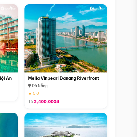
Hội An
Melia Vinpearl Danang Riverfront
Đà Nẵng
★ 5.0
Từ
2,400,000đ