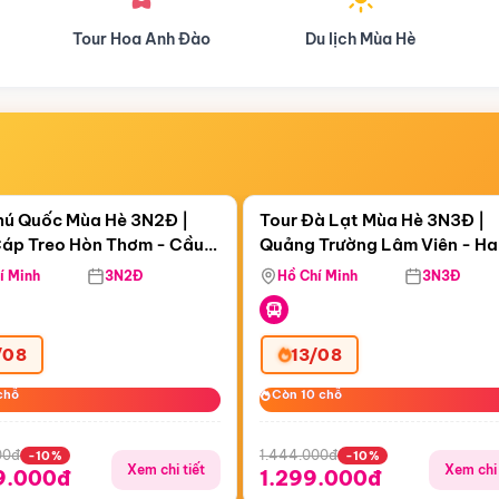
Đào
Du lịch Mùa Hè
Du lịch Mùa Thu
Điểm nổi bật
Điểm nổi
ngày 02:58:39
Còn
05 ngày 02:58:39
hú Quốc Mùa Hè 3N2Đ |
Tour Đà Lạt Mùa Hè 3N3Đ |
áp Treo Hòn Thơm - Cầu
Quảng Trường Lâm Viên - H
áp Treo Hòn Thơm
Công Viên Nước Aquatopia
Hill - Puppy Farm
í Minh
3N2Đ
Hồ Chí Minh
3N3Đ
/08
13/08
chỗ
chỗ
Còn 10 chỗ
Còn 10 chỗ
00đ
1.444.000đ
-10%
-10%
Xem chi tiết
Xem chi 
9.000đ
1.299.000đ