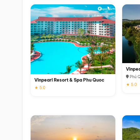
Vinpe
Phú 
Vinpearl Resort & Spa Phu Quoc
★ 5.0
★ 5.0