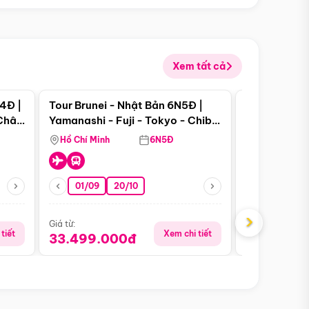
Xem tất cả
 bật
Điểm nổi bật
4Đ |
Tour Brunei - Nhật Bản 6N5Đ |
Tour Campu
 Châu
Yamanashi - Fuji - Tokyo - Chiba
Siem Reap -
- Freeday
Hồ Chí Minh
6N5Đ
Hồ Chí Minh
01/09
20/10
13/08
›
Giá từ:
Giá từ:
tiết
Xem chi tiết
33.499.000đ
5.650.00