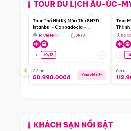
TOUR DU LỊCH ÂU-ÚC-M
Điểm nổi bật
Tour Thổ Nhĩ Kỳ Mùa Thu 8N7Đ |
Tour M
Istanbul - Cappadocia -
Thành 
Pamukkale
Thiên 
Hồ Chí Minh
8N7Đ
Hồ Ch
10/12
1
‹
Giá từ:
Giá từ:
Xem chi tiết
60.990.000đ
112.
KHÁCH SẠN NỔI BẬT