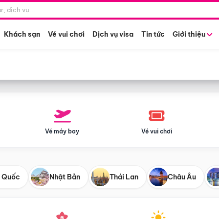
Điểm khởi hành
Tháng khở
Hồ Chí Minh
Bất kỳ 
Khách sạn
Vé vui chơi
Dịch vụ visa
Tin tức
Giới thiệu
Vé máy bay
Vé vui chơi
 Quốc
Nhật Bản
Thái Lan
Châu Âu