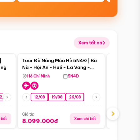
Xem tất cả
 bật
Điểm nổi bật
|
Tour Đà Nẵng Mùa Hè 5N4Đ | Bà
Tour Đà Nẵn
ong
Nà - Hội An - Huế - La Vang -
Nà - Hội An
Động Thiên Đường
Nha
Hồ Chí Minh
5N4Đ
Hồ Chí Minh
2/08
26/08
05/09
12/08
19/08
09/09
26/08
12/09
13/08
›
Giá từ:
Giá từ:
tiết
Xem chi tiết
8.099.000đ
6.899.00