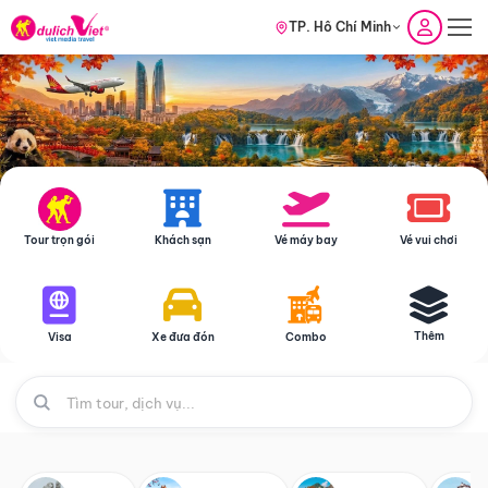
TP. Hồ Chí Minh
Tour trọn gói
Khách sạn
Vé máy bay
Vé vui chơi
Thêm
Visa
Xe đưa đón
Combo