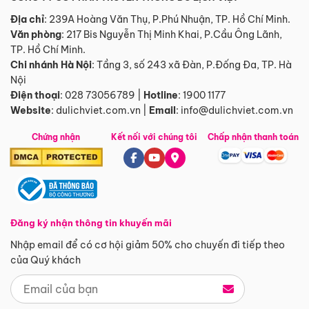
Địa chỉ
: 239A Hoàng Văn Thụ, P.Phú Nhuận, TP. Hồ Chí Minh.
Văn phòng
:
217 Bis Nguyễn Thị Minh Khai, P.Cầu Ông Lãnh,
TP. Hồ Chí Minh.
Chi nhánh Hà Nội
:
Tầng 3, số 243 xã Đàn, P.Đống Đa, TP. Hà
Nội
Điện thoại
:
028 73056789
|
Hotline
:
1900 1177
Website
:
dulichviet.com.vn
|
Email
:
info@dulichviet.com.vn
Chứng nhận
Kết nối với chúng tôi
Chấp nhận thanh toán
Đăng ký nhận thông tin khuyến mãi
Nhập email để có cơ hội giảm 50% cho chuyến đi tiếp theo
của Quý khách