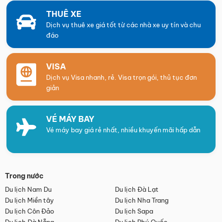
THUÊ XE
Dịch vụ thuê xe giá tốt từ các nhà xe uy tín và chu
đáo
VISA
Dịch vụ Visa nhanh, rẻ. Visa trọn gói, thủ tục đơn
giản
VÉ MÁY BAY
Vé máy bay giá rẻ nhất, nhiều khuyến mãi hấp dẫn
Trong nước
Du lịch Nam Du
Du lịch Đà Lạt
Du lịch Miền tây
Du lịch Nha Trang
Du lịch Côn Đảo
Du lịch Sapa