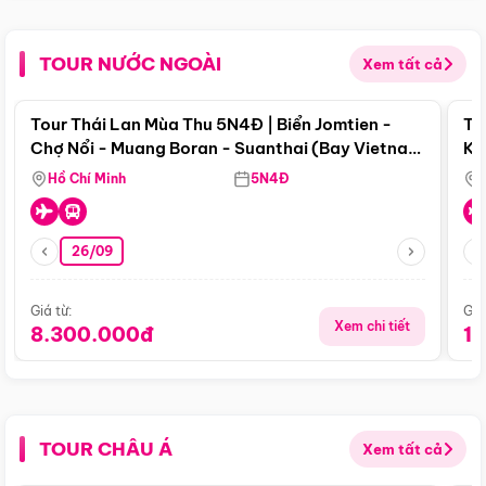
TOUR NƯỚC NGOÀI
Xem tất cả
Điểm nổi bật
Tour Thái Lan Mùa Thu 5N4Đ | Biển Jomtien -
To
Chợ Nổi - Muang Boran - Suanthai (Bay Vietnam
Ku
Airlines)
Si
Hồ Chí Minh
5N4Đ
26/09
Giá từ:
Giá
Xem chi tiết
8.300.000đ
1
TOUR CHÂU Á
Xem tất cả
Điểm nổi bật