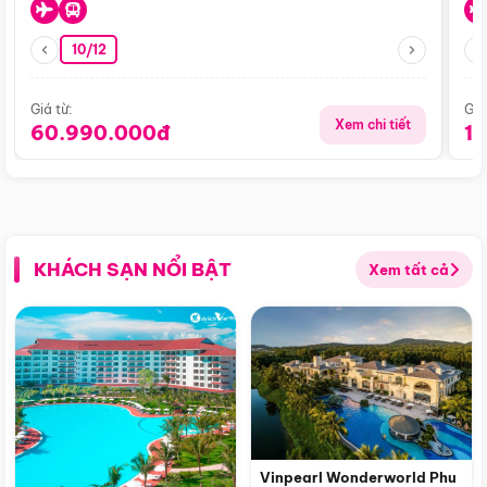
10/12
Giá từ:
Giá
Xem chi tiết
60.990.000đ
1
KHÁCH SẠN NỔI BẬT
Xem tất cả
Vinpearl Wonderworld Phu