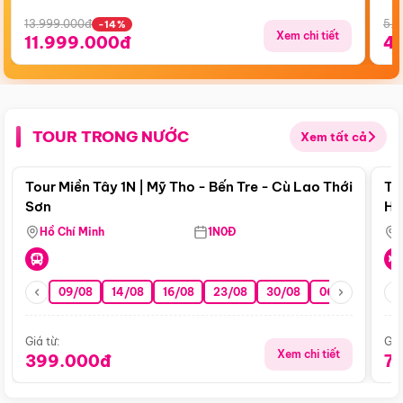
13.999.000đ
5.5
-14%
Xem chi tiết
11.999.000đ
4
TOUR TRONG NƯỚC
Xem tất cả
Điểm nổi bật
Tour Miền Tây 1N | Mỹ Tho - Bến Tre - Cù Lao Thới
To
Sơn
Hu
Hồ Chí Minh
1N0Đ
09/08
14/08
16/08
23/08
30/08
06/09
13/0
Giá từ:
Giá
Xem chi tiết
399.000đ
7