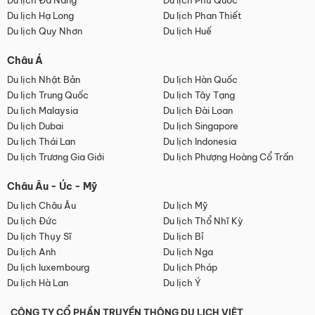
Du lịch Đà Nẵng
Du lịch Phú Quốc
Du lịch Hạ Long
Du lịch Phan Thiết
Du lịch Quy Nhơn
Du lịch Huế
Châu Á
Du lịch Nhật Bản
Du lịch Hàn Quốc
Du lịch Trung Quốc
Du lịch Tây Tạng
Du lịch Malaysia
Du lịch Đài Loan
Du lịch Dubai
Du lịch Singapore
Du lịch Thái Lan
Du lịch Indonesia
Du lịch Trương Gia Giới
Du lịch Phượng Hoàng Cổ Trấn
Châu Âu - Úc - Mỹ
Du lịch Châu Âu
Du lịch Mỹ
Du lịch Đức
Du lịch Thổ Nhĩ Kỳ
Du lịch Thụy Sĩ
Du lịch Bỉ
Du lịch Anh
Du lịch Nga
Du lịch luxembourg
Du lịch Pháp
Du lịch Hà Lan
Du lịch Ý
CÔNG TY CỔ PHẦN TRUYỀN THÔNG DU LỊCH VIỆT