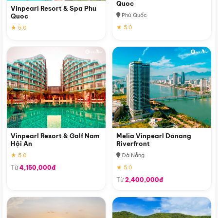
Quoc
Vinpearl Resort & Spa Phu
Phú Quốc
Quoc
★ 5.0
★ 5.0
Vinpearl Resort & Golf Nam
Melia Vinpearl Danang
Hội An
Riverfront
★ 5.0
Đà Nẵng
Từ
4,150,000đ
★ 5.0
Từ
2,400,000đ