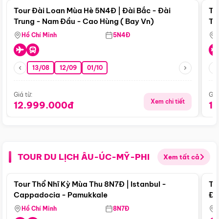
Tour Đài Loan Mùa Hè 5N4Đ | Đài Bắc - Đài
To
Trung - Nam Đầu - Cao Hùng ( Bay Vn)
Tr
Hồ Chí Minh
5N4Đ
13/08
12/09
01/10
Giá từ:
Giá
Xem chi tiết
12.999.000đ
1
TOUR DU LỊCH ÂU-ÚC-MỸ-PHI
Xem tất cả
Điểm nổi bật
Tour Thổ Nhĩ Kỳ Mùa Thu 8N7Đ | Istanbul -
To
Cappadocia - Pamukkale
Đế
Hồ Chí Minh
8N7Đ