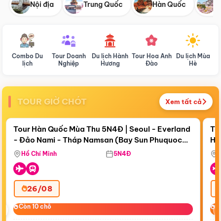
Nội địa
Trung Quốc
Hàn Quốc
N
Combo Du
Tour Doanh
Du lịch Hành
Tour Hoa Anh
Du lịch Mùa
D
lịch
Nghiệp
Hương
Đào
Hè
TOUR GIỜ CHÓT
Xem tất cả
Điểm nổi bật
Còn
18 ngày 18:34:49
Cò
Tour Hàn Quốc Mùa Thu 5N4Đ | Seoul - Everland
To
- Đảo Nami - Tháp Namsan (Bay Sun Phuquoc
Hò
Bay Sun Phuquoc Airways
Tặ
Airways)
Aq
Hồ Chí Minh
5N4Đ
26/08
‹
Còn 10 chỗ
Còn 10 chỗ
C
C