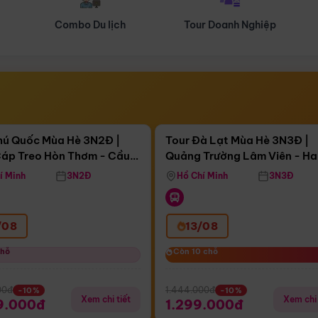
Tour Doanh Nghiệp
Du lịch Hành Hương
Điểm nổi bật
Điểm nổi
ngày 03:56:34
Còn
04 ngày 03:56:34
hú Quốc Mùa Hè 3N2Đ |
Tour Đà Lạt Mùa Hè 3N3Đ |
áp Treo Hòn Thơm - Cầu
Quảng Trường Lâm Viên - H
áp Treo Hòn Thơm
Công Viên Nước Aquatopia
Hill - Puppy Farm
í Minh
3N2Đ
Hồ Chí Minh
3N3Đ
/08
13/08
chỗ
chỗ
Còn 10 chỗ
Còn 10 chỗ
00đ
1.444.000đ
-10%
-10%
Xem chi tiết
Xem chi 
9.000đ
1.299.000đ