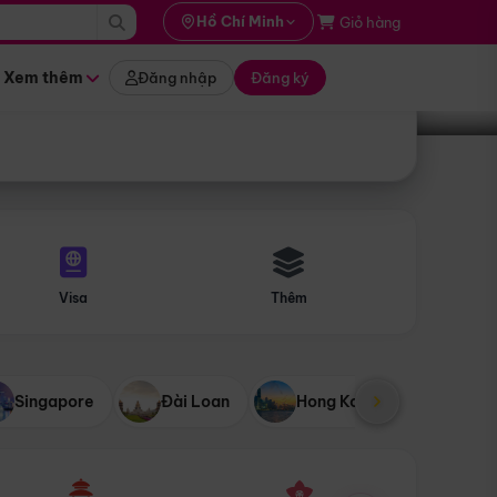
i hành
Hồ Chí Minh
Giỏ hàng
Tìm tour
tháng nào
Xem thêm
Đăng nhập
Đăng ký
Visa
Thêm
Singapore
Đài Loan
Hong Kong
Mỹ