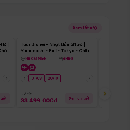
Xem tất cả
 bật
Điểm nổi bật
4Đ |
Tour Brunei - Nhật Bản 6N5Đ |
Tour Campu
 Châu
Yamanashi - Fuji - Tokyo - Chiba
Siem Reap -
- Freeday
Hồ Chí Minh
6N5Đ
Hồ Chí Minh
01/09
20/10
20/08
›
Giá từ:
Giá từ:
tiết
Xem chi tiết
33.499.000đ
5.650.00