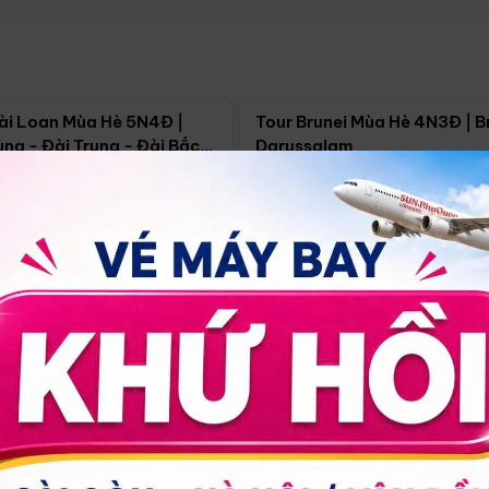
Điểm nổi bật
Điểm nổi
ài Loan Mùa Hè 5N4Đ |
Tour Brunei Mùa Hè 4N3Đ | B
ng - Đài Trung - Đài Bắc
Darussalam
j)
í Minh
5N4Đ
Hồ Chí Minh
4N3Đ
4/09
18/09
30/08
17/09
24/09
Giá từ:
Xem chi tiết
Xem chi 
90.000đ
14.499.000đ