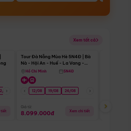
Xem tất cả
 bật
Điểm nổi bật
|
Tour Đà Nẵng Mùa Hè 5N4Đ | Bà
Tour Đà Nẵn
ong
Nà - Hội An - Huế - La Vang -
Nà - Hội An
Động Thiên Đường
Nha
Hồ Chí Minh
5N4Đ
Hồ Chí Minh
2/08
26/08
05/09
12/08
19/08
09/09
26/08
12/09
13/08
›
Giá từ:
Giá từ:
tiết
Xem chi tiết
8.099.000đ
6.899.00