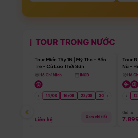
TOUR TRONG NƯỚC
Điểm nổi bật
Tour Miền Tây 1N | Mỹ Tho - Bến
Tour Đ
Tre - Cù Lao Thới Sơn
Nà - H
Nha
Hồ Chí Minh
1N0Đ
Hồ Ch
14/08
16/08
23/08
30/08
06/09
12
1
‹
Giá từ:
Xem chi tiết
7.89
Liên hệ