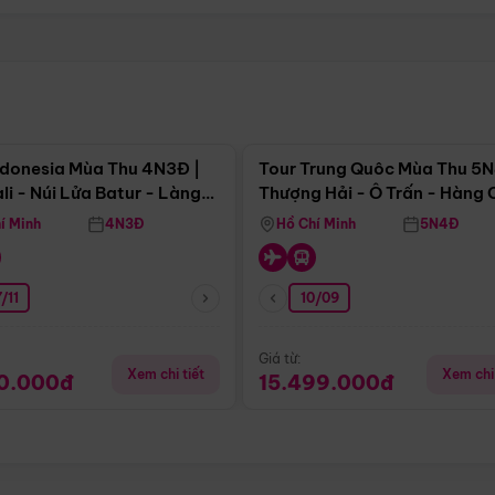
Điểm nổi bật
Điểm nổi
ndonesia Mùa Thu 4N3Đ |
Tour Trung Quôc Mùa Thu 5N
li - Núi Lửa Batur - Làng
Thượng Hải - Ô Trấn - Hàng
puran
(Tour Không Shopping)
í Minh
4N3Đ
Hồ Chí Minh
5N4Đ
/11
10/09
Giá từ:
Xem chi tiết
Xem chi 
90.000đ
15.499.000đ