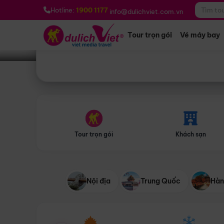
Bạn muốn đi đâu?
*
Hotline:
1900 1177
info@dulichviet.com.vn
Tour trọn gói
Vé máy bay
Tour trọn gói
Khách sạn
Nội địa
Trung Quốc
Hàn