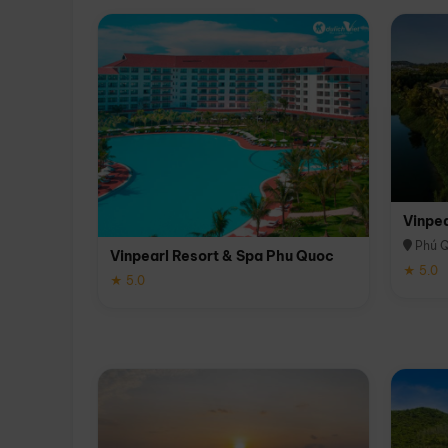
Vinpe
Phú 
Vinpearl Resort & Spa Phu Quoc
★ 5.0
★ 5.0