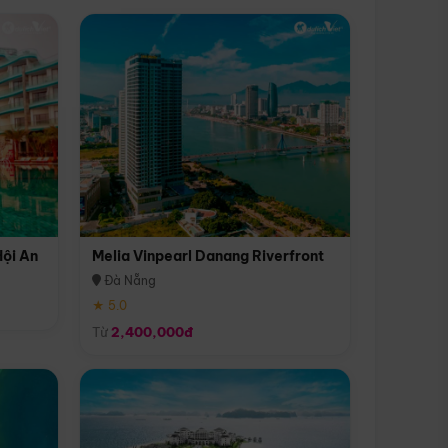
Hội An
Melia Vinpearl Danang Riverfront
Đà Nẵng
★ 5.0
Từ
2,400,000đ