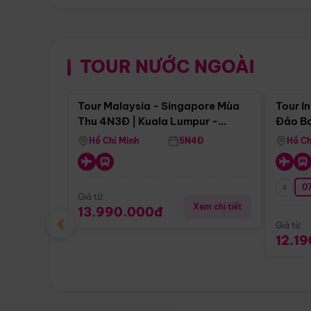
TOUR NƯỚC NGOÀI
Điểm nổi bật
Tour Malaysia - Singapore Mùa
Tour I
Thu 4N3Đ | Kuala Lumpur -
Đảo Ba
Malacca - Johor Baru -
Pengli
Hồ Chí Minh
5N4Đ
Hồ Ch
Singapore
07
Giá từ:
Xem chi tiết
13.990.000đ
‹
Giá từ:
12.1