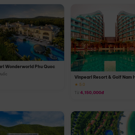
arl Wonderworld Phu Quoc
Quốc
Vinpearl Resort & Golf Nam 
★ 5.0
Từ
4,150,000đ