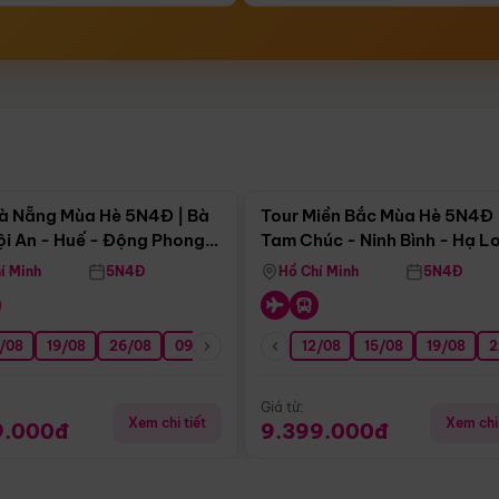
Điểm nổi bật
Điểm nổi
à Nẵng Mùa Hè 5N4Đ | Bà
Tour Miền Bắc Mùa Hè 5N4Đ 
ội An - Huế - Động Phong
Tam Chúc - Ninh Bình - Hạ L
í Minh
5N4Đ
Hồ Chí Minh
5N4Đ
/08
3/09
19/08
20/09
26/08
27/09
09/09
16/09
12/08
23/09
15/08
30/09
19/08
07/10
2
Giá từ:
Xem chi tiết
Xem chi 
9.000đ
9.399.000đ