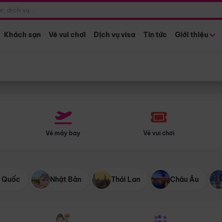
Điểm khởi hành
Tháng khở
Hồ Chí Minh
Bất kỳ 
Khách sạn
Vé vui chơi
Dịch vụ visa
Tin tức
Giới thiệu
Vé máy bay
Vé vui chơi
 Quốc
Nhật Bản
Thái Lan
Châu Âu