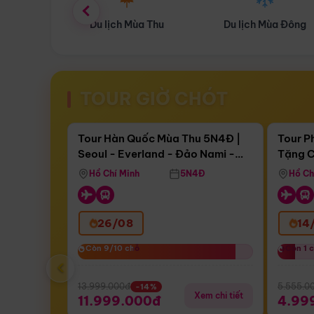
ùa Thu
Du lịch Mùa Đông
Combo Du lịch
TOUR GIỜ CHÓT
Điểm nổi bật
Còn
17 ngày 03:56:34
Còn
05 
Tour Hàn Quốc Mùa Thu 5N4Đ |
Tour P
Seoul - Everland - Đảo Nami -
Tặng C
Bay Sun Phuquoc Airways
Tặng C
Tháp Namsan (Bay Sun Phuquoc
Hôn - 
Hồ Chí Minh
5N4Đ
Hồ Ch
Airways)
26/08
14
Còn 9/10 chỗ
Còn 9/10 chỗ
Còn 1 
Còn 1 
‹
13.999.000đ
5.555.0
-14%
Xem chi tiết
11.999.000đ
4.99