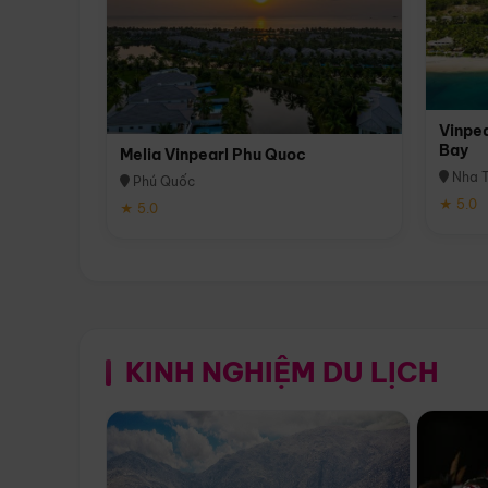
Vinpea
Bay
Melia Vinpearl Phu Quoc
Nha T
Phú Quốc
★ 5.0
★ 5.0
KINH NGHIỆM DU LỊCH