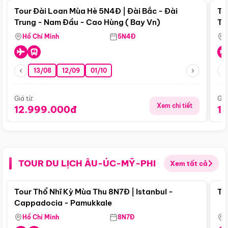
Tour Đài Loan Mùa Hè 5N4Đ | Đài Bắc - Đài
To
Trung - Nam Đầu - Cao Hùng ( Bay Vn)
Tr
Hồ Chí Minh
5N4Đ
13/08
12/09
01/10
Giá từ:
Giá
Xem chi tiết
12.999.000đ
1
TOUR DU LỊCH ÂU-ÚC-MỸ-PHI
Xem tất cả
Điểm nổi bật
Tour Thổ Nhĩ Kỳ Mùa Thu 8N7Đ | Istanbul -
To
Cappadocia - Pamukkale
Hồ Chí Minh
8N7Đ