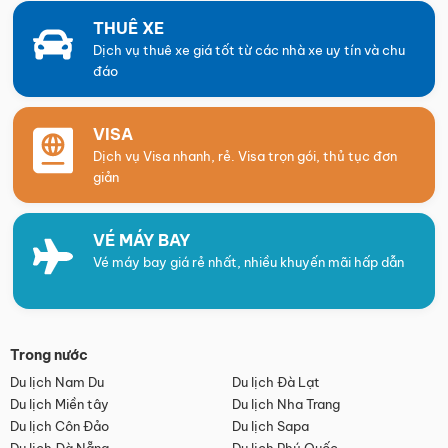
THUÊ XE
Dịch vụ thuê xe giá tốt từ các nhà xe uy tín và chu
đáo
VISA
Dịch vụ Visa nhanh, rẻ. Visa trọn gói, thủ tục đơn
giản
VÉ MÁY BAY
Vé máy bay giá rẻ nhất, nhiều khuyến mãi hấp dẫn
Trong nước
Du lịch Nam Du
Du lịch Đà Lạt
Du lịch Miền tây
Du lịch Nha Trang
Du lịch Côn Đảo
Du lịch Sapa