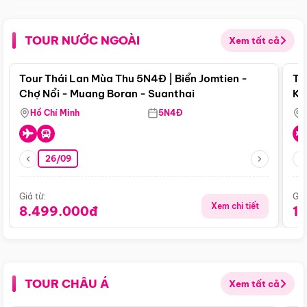
TOUR NƯỚC NGOÀI
Xem tất cả
Điểm nổi bật
Tour Thái Lan Mùa Thu 5N4Đ | Biển Jomtien -
To
Chợ Nổi - Muang Boran - Suanthai
Ku
Si
Hồ Chí Minh
5N4Đ
26/09
Giá từ:
Giá
Xem chi tiết
8.499.000đ
1
TOUR CHÂU Á
Xem tất cả
Điểm nổi bật