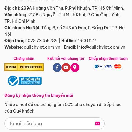
Địa chỉ
: 239A Hoàng Văn Thụ, P.Phú Nhuận, TP. Hồ Chí Minh.
Văn phòng
:
217 Bis Nguyễn Thị Minh Khai, P.Cầu Ông Lãnh,
TP. Hồ Chí Minh.
Chi nhánh Hà Nội
:
Tầng 3, số 243 xã Đàn, P.Đống Đa, TP. Hà
Nội
Điện thoại
:
028 73056789
|
Hotline
:
1900 1177
Website
:
dulichviet.com.vn
|
Email
:
info@dulichviet.com.vn
Chứng nhận
Kết nối với chúng tôi
Chấp nhận thanh toán
Đăng ký nhận thông tin khuyến mãi
Nhập email để có cơ hội giảm 50% cho chuyến đi tiếp theo
của Quý khách