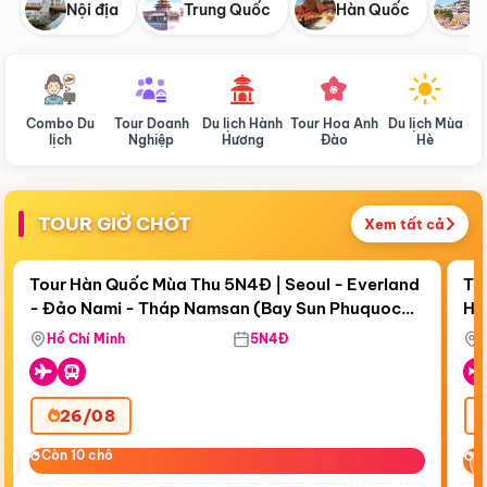
Nội địa
Trung Quốc
Hàn Quốc
N
Combo Du
Tour Doanh
Du lịch Hành
Tour Hoa Anh
Du lịch Mùa
D
lịch
Nghiệp
Hương
Đào
Hè
TOUR GIỜ CHÓT
Xem tất cả
Điểm nổi bật
Còn
19 ngày 07:03:55
Cò
Tour Hàn Quốc Mùa Thu 5N4Đ | Seoul - Everland
To
- Đảo Nami - Tháp Namsan (Bay Sun Phuquoc
Hò
Tặ
Airways)
Aq
Hồ Chí Minh
5N4Đ
26/08
‹
Còn 10 chỗ
Còn 10 chỗ
C
C