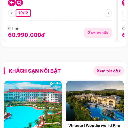
10/12
Giá từ:
Giá
Xem chi tiết
60.990.000đ
6
KHÁCH SẠN NỔI BẬT
Xem tất cả
Vinpearl Wonderworld Phu