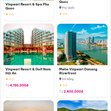
Quoc
Vinpearl Resort & Spa Phu
Phú Quốc
Quoc
★ 5.0
★ 5.0
Vinpearl Resort & Golf Nam
Melia Vinpearl Danang
Hội An
Riverfront
★ 5.0
Đà Nẵng
Từ
4,150,000đ
★ 5.0
Từ
2,400,000đ