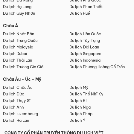
Du lịch Đà Nẵng
Du lịch Phú Quốc
Du lịch Hạ Long
Du lịch Phan Thiết
Du lịch Quy Nhơn
Du lịch Huế
Châu Á
Du lịch Nhật Bản
Du lịch Hàn Quốc
Du lịch Trung Quốc
Du lịch Tây Tạng
Du lịch Malaysia
Du lịch Đài Loan
Du lịch Dubai
Du lịch Singapore
Du lịch Thái Lan
Du lịch Indonesia
Du lịch Trương Gia Giới
Du lịch Phượng Hoàng Cổ Trấn
Châu Âu - Úc - Mỹ
Du lịch Châu Âu
Du lịch Mỹ
Du lịch Đức
Du lịch Thổ Nhĩ Kỳ
Du lịch Thụy Sĩ
Du lịch Bỉ
Du lịch Anh
Du lịch Nga
Du lịch luxembourg
Du lịch Pháp
Du lịch Hà Lan
Du lịch Ý
CÔNG TY CỔ PHẦN TRUYỀN THÔNG DU LỊCH VIỆT