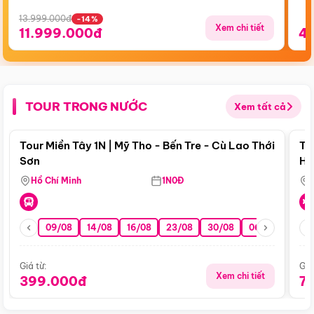
13.999.000đ
-14%
Xem chi tiết
11.999.000đ
4
TOUR TRONG NƯỚC
Xem tất cả
Điểm nổi bật
Tour Miền Tây 1N | Mỹ Tho - Bến Tre - Cù Lao Thới
To
Sơn
Hu
Hồ Chí Minh
1N0Đ
09/08
14/08
16/08
23/08
30/08
06/09
13/0
Giá từ:
Giá
Xem chi tiết
399.000đ
7