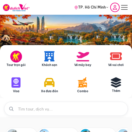
TP. Hồ Chí Minh
Tour trọn gói
Khách sạn
Vé máy bay
Vé vui chơi
Thêm
Visa
Xe đưa đón
Combo